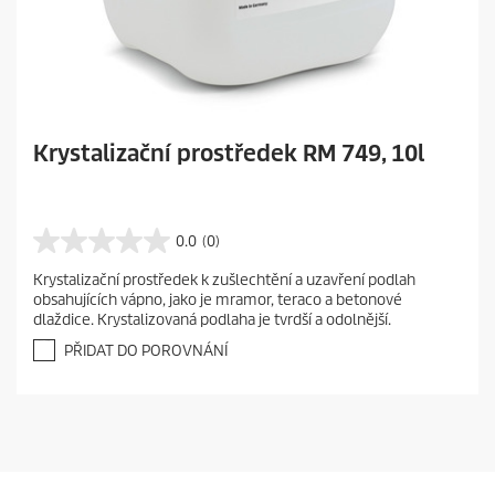
Krystalizační prostředek RM 749, 10l
0.0
(0)
0
.
Krystalizační prostředek k zušlechtění a uzavření podlah
0
obsahujících vápno, jako je mramor, teraco a betonové
z
dlaždice. Krystalizovaná podlaha je tvrdší a odolnější.
5
h
PŘIDAT DO POROVNÁNÍ
v
ě
z
d
i
č
e