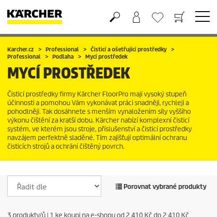
Nákupní košík
Seznam oblíbených produktů
Karcher.cz
Professional
Čisticí a ošetřující prostředky
Professional
Podlaha
Mycí prostředek
MYCÍ PROSTŘEDEK
Čisticí prostředky firmy Kärcher FloorPro mají vysoký stupeň
účinnosti a pomohou Vám vykonávat práci snadněji, rychleji a
pohodlněji. Tak dosáhnete s menším vynaložením síly vyššího
výkonu čištění za kratší dobu. Kärcher nabízí komplexní čisticí
systém, ve kterém jsou stroje, příslušenství a čisticí prostředky
navzájem perfektně sladěné. Tím zajišťují optimální ochranu
čisticích strojů a ochrání čištěný povrch.
Porovnat vybrané produkty
3
produkty/ů |
1
ke koupi na e-shopu od
2 410 Kč
do
2 410 Kč