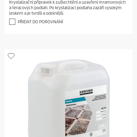
Krystalizační přípravek k zušlechtění a uzavření mramorových
0
a teracových podlah. Po krystalizaci podlaha zazáří vysokým
z
leskem a je tvrdší a odolnější.
5
h
PŘIDAT DO POROVNÁNÍ
v
ě
z
d
i
č
e
k
.