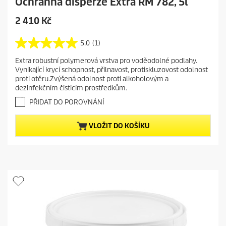
Ochranná disperze Extra RM 782, 5l
C
2 410 Kč
u
r
5.0
(1)
5
r
.
Extra robustní polymerová vrstva pro voděodolné podlahy.
e
0
Vynikající krycí schopnost, přilnavost, protiskluzovost odolnost
z
n
proti otěru.Zvýšená odolnost proti alkoholovým a
5
t
dezinfekčním čisticím prostředkům.
h
p
v
PŘIDAT DO POROVNÁNÍ
r
ě
o
z
VLOŽIT DO KOŠÍKU
d
d
i
u
č
c
e
t
k
.
p
1
r
r
i
e
c
c
e
e