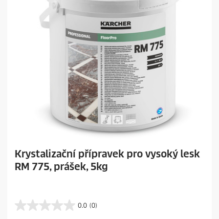
n
z
e
Krystalizační přípravek pro vysoký lesk
RM 775, prášek, 5kg
0.0
(0)
0
.