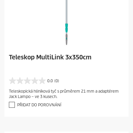
Teleskop MultiLink 3x350cm
0.0
(0)
0
.
Teleskopická hliníková tyč s průměrem 21 mm a adaptérem
0
Jack Lampo – ve 3 kusech.
z
5
PŘIDAT DO POROVNÁNÍ
h
v
ě
z
d