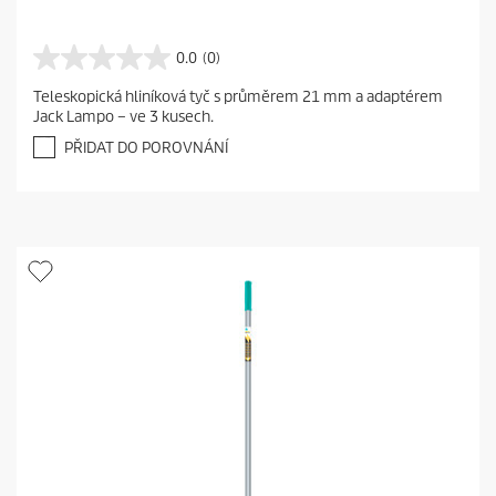
0.0
(0)
0
.
Teleskopická hliníková tyč s průměrem 21 mm a adaptérem
0
Jack Lampo – ve 3 kusech.
z
5
PŘIDAT DO POROVNÁNÍ
h
v
ě
z
d
i
č
e
k
.