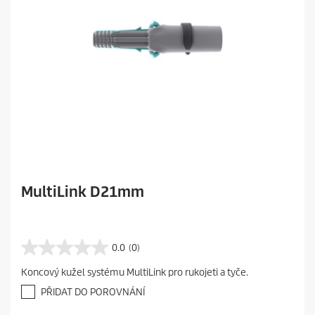
MultiLink D21mm
0.0
(0)
0
.
Koncový kužel systému MultiLink pro rukojeti a tyče.
0
z
PŘIDAT DO POROVNÁNÍ
5