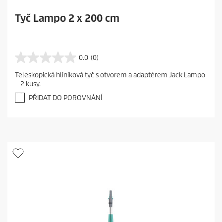
Tyč Lampo 2 x 200 cm
0.0
(0)
0
.
Teleskopická hliníková tyč s otvorem a adaptérem Jack Lampo
0
– 2 kusy.
z
5
PŘIDAT DO POROVNÁNÍ
h
v
ě
z
d
i
č
e
k
.