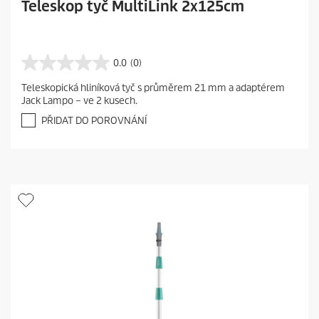
Teleskop tyč MultiLink 2x125cm
0.0
(0)
0
.
Teleskopická hliníková tyč s průměrem 21 mm a adaptérem
0
Jack Lampo – ve 2 kusech.
z
5
PŘIDAT DO POROVNÁNÍ
h
v
ě
z
d
i
č
e
k
.