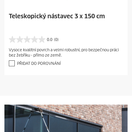
Teleskopický nástavec 3 x 150 cm
0.0
(0)
0
.
Vysoce kvalitní povrch a velmi robustní, pro bezpečnou práci
0
bez žebříku - přímo ze země.
z
5
PŘIDAT DO POROVNÁNÍ
h
v
ě
z
d
i
č
e
k
.