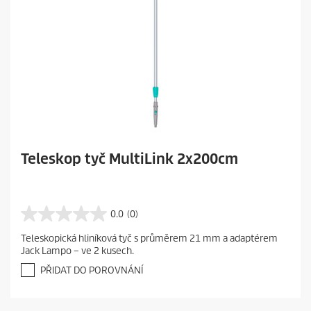
Teleskop tyč MultiLink 2x200cm
0.0
(0)
0
.
Teleskopická hliníková tyč s průměrem 21 mm a adaptérem
0
Jack Lampo – ve 2 kusech.
z
5
PŘIDAT DO POROVNÁNÍ
h
v
ě