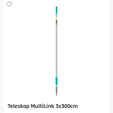
i
č
e
k
.
Teleskop MultiLink 3x300cm