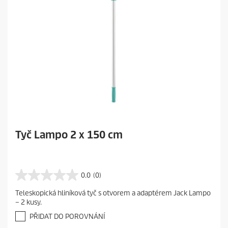
Tyč Lampo 2 x 150 cm
0.0
(0)
0
.
Teleskopická hliníková tyč s otvorem a adaptérem Jack Lampo
0
– 2 kusy.
z
5
PŘIDAT DO POROVNÁNÍ
h