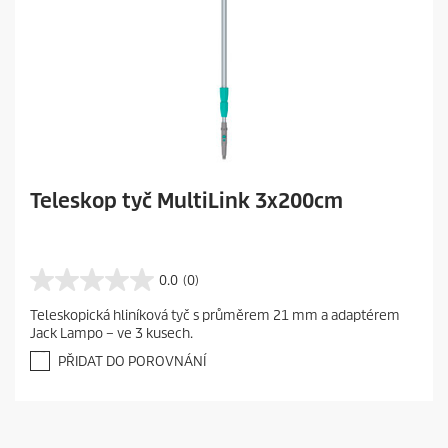
Teleskop tyč MultiLink 3x200cm
0.0
(0)
0
.
Teleskopická hliníková tyč s průměrem 21 mm a adaptérem
0
Jack Lampo – ve 3 kusech.
z
5
PŘIDAT DO POROVNÁNÍ
h
v
ě
z