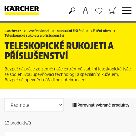
Nákupní košík
Seznam oblíbených produktů
Karcher.cz
Professional
Manuální čištění
Čištění oken
Teleskopické rukojeti a příslušenství
TELESKOPICKÉ RUKOJETI A
PŘÍSLUŠENSTVÍ
Bezpečná práce ze země: naše extrémně stabilní teleskopické tyče
se spolehlivou upevňovací technologií a speciálním kuželem.
Bezpečné upevnění nářadí bez překroucení.
Porovnat vybrané produkty
13
produkty/ů