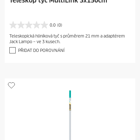
Teleskop tyč MultiLink 3x150cm
0.0
(0)
0
.
Teleskopická hliníková tyč s průměrem 21 mm a adaptérem
0
Jack Lampo – ve 3 kusech.
z
5
PŘIDAT DO POROVNÁNÍ
h
v
ě
z
d
i
č
e
k
.