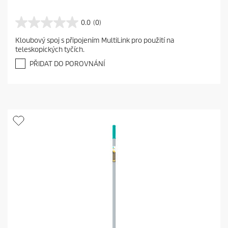
0.0
(0)
0
.
Kloubový spoj s připojením MultiLink pro použití na
0
teleskopických tyčích.
z
5
PŘIDAT DO POROVNÁNÍ
h
v
ě
z
d
i
č
e
k
.