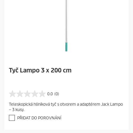
Tyč Lampo 3 x 200 cm
0.0
(0)
0
.
Teleskopická hliníková tyč s otvorem a adaptérem Jack Lampo
0
– 3 kusy.
z
5
PŘIDAT DO POROVNÁNÍ
h
v