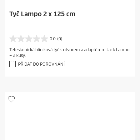
Tyč Lampo 2 x 125 cm
0.0
(0)
0
.
Teleskopická hliníková tyč s otvorem a adaptérem Jack Lampo
0
– 2 kusy.
z
5
PŘIDAT DO POROVNÁNÍ
h
v
ě
z
d
i
č
e
k
.