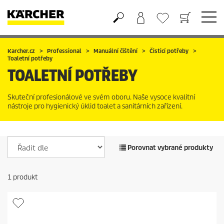
Nákupní košík
Seznam oblíbených produktů
Karcher.cz
Professional
Manuální čištění
Čisticí potřeby
Toaletní potřeby
TOALETNÍ POTŘEBY
Skuteční profesionálové ve svém oboru. Naše vysoce kvalitní
nástroje pro hygienický úklid toalet a sanitárních zařízení.
Porovnat vybrané produkty
1
produkt