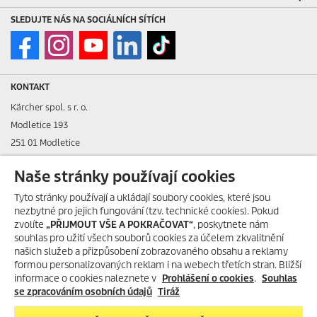
SLEDUJTE NÁS NA SOCIÁLNÍCH SÍTÍCH
KONTAKT
Kärcher spol. s r. o.
Modletice 193
251 01 Modletice
IČO: 48535761
Naše stránky používají cookies
DIČ: CZ48535761
Tyto stránky používají a ukládají soubory cookies, které jsou
nezbytné pro jejich fungování (tzv. technické cookies). Pokud
ID datové schránky: ic4eqpk
zvolíte
„PŘIJMOUT VŠE A POKRAČOVAT“
, poskytnete nám
souhlas pro užití všech souborů cookies za účelem zkvalitnění
> Tiráž
našich služeb a přizpůsobení zobrazovaného obsahu a reklamy
PŘIJEDEME AŽ K VÁM!
formou personalizovaných reklam i na webech třetích stran. Bližší
Zákaznická linka:
+420 323 555 555
informace o cookies naleznete v
Přivezeme úklidový stroj Kärcher
Prohlášení o cookies
.
Souhlas
E-mail:
info@karcher.cz
až k Vám.
Vyzkoušejte si ho –
se zpracováním osobních údajů
Tiráž
zdarma a nezávazně.
Po-Pá: 8-17 hod.