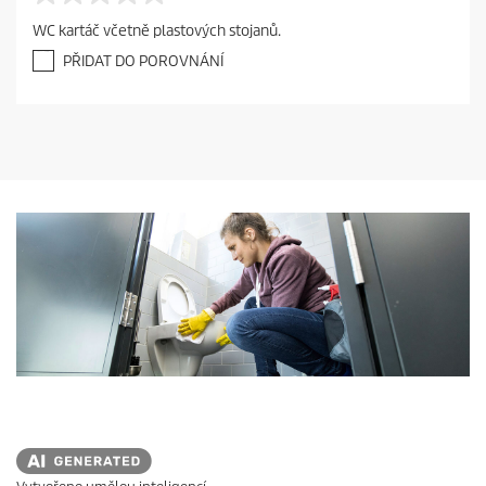
0
.
WC kartáč včetně plastových stojanů.
0
z
PŘIDAT DO POROVNÁNÍ
5
h
v
ě
z
d
i
č
e
k
.