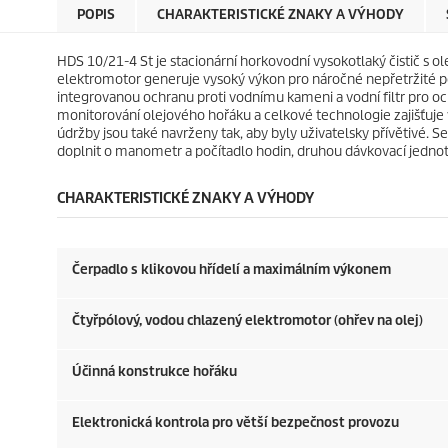
e
e
r
r
POPIS
CHARAKTERISTICKÉ ZNAKY A VÝHODY
k
k
i
i
.
.
c
c
HDS 10/21-4 St je stacionární horkovodní vysokotlaký čistič s o
e
e
elektromotor generuje vysoký výkon pro náročné nepřetržité po
integrovanou ochranu proti vodnímu kameni a vodní filtr pro oc
monitorování olejového hořáku a celkové technologie zajišťuje
údržby jsou také navrženy tak, aby byly uživatelsky přívětivé. S
doplnit o manometr a počítadlo hodin, druhou dávkovací jedno
CHARAKTERISTICKÉ ZNAKY A VÝHODY
Čerpadlo s klikovou hřídelí a maximálním výkonem
Čtyřpólový, vodou chlazený elektromotor (ohřev na olej)
Účinná konstrukce hořáku
Elektronická kontrola pro větší bezpečnost provozu