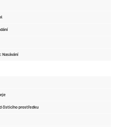
ol
ádání
ů: Nasávání
leje
 čisticího prostředku