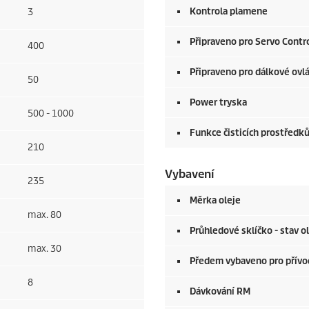
Kontrola plamene
3
Připraveno pro Servo Contr
400
Připraveno pro dálkové ovl
50
Power tryska
500 - 1000
Funkce čisticích prostředk
210
Vybavení
235
Měrka oleje
max. 80
Průhledové sklíčko - stav o
max. 30
Předem vybaveno pro přívod
8
Dávkování RM