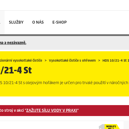
L
SLUŽBY
O NÁS
E-SHOP
rma a nezávazně.
cionární vysokotlaké čističe
Vysokotlaké čističe s ohřevem
HDS 10/21-4 St
/21-4 St
S 10/21-4 St s olejovým hořákem je určen pro trvalé použití v náročných 
 stroj v akci "
ZAŽIJTE SÍLU VODY V PRAXI
"