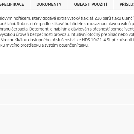
e
r
SPECIFIKACE
DOKUMENTY
OBLASTI POUŽITÍ
PŘÍSLU
k
i
.
c
lejovým hořákem, který dodává extra vysoký tlak: až 210 barů tlaku ulehč
e
užívání. Robustní čerpadlo klikového hřídele s mosaznou hlavou válců p
hranu čerpadla. Detergent je nabírán a dávkován s přesností pomocí ventil
 vysokou úroveň bezpečnosti provozu. Intuitivní otočný přepínač nebo vo
e širokou škálou dostupného příslušenství lze HDS 10/21-4 St přizpůsobit t
tku mycího prostředku a systém odlehčení tlaku.