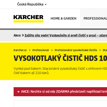
Česká Republika
HOME & GARDEN
PROFESSIONA
Akce:
Zažijte sílu vody! Vyzkoušejte si profi čistič v praxi – zda
Karcher.cz
Professional
Profesionální vysokotlaké čističe
Sta
VYSOKOTLAKÝ ČISTIČ
HDS 10
Vyniká pod tlakem: Stacionární vysokotlaký čistič s ohřevem HD
čistí tlakem až 210 barů.
► AKCE: Nechte si od nás ZDARMA představit například tento