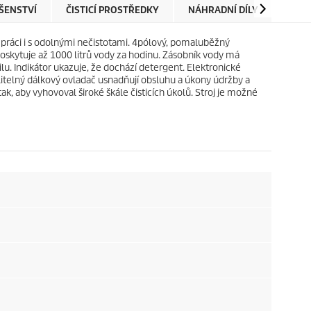
e
r
ŠENSTVÍ
ČISTICÍ PROSTŘEDKY
NÁHRADNÍ DÍLY
RECE
k
i
.
c
í práci i s odolnými nečistotami. 4pólový, pomaluběžný
e
oskytuje až 1000 litrů vody za hodinu. Zásobník vody má
u. Indikátor ukazuje, že dochází detergent. Elektronické
litelný dálkový ovladač usnadňují obsluhu a úkony údržby a
ak, aby vyhovoval široké škále čisticích úkolů. Stroj je možné