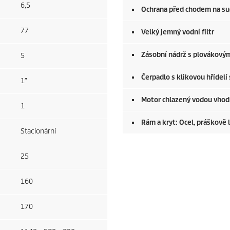
6,5
Ochrana před chodem na s
77
Velký jemný vodní filtr
Zásobní nádrž s plovákový
5
Čerpadlo s klikovou hřídelí
1″
Motor chlazený vodou vhodn
1
Rám a kryt: Ocel, práškově
Stacionární
25
160
170