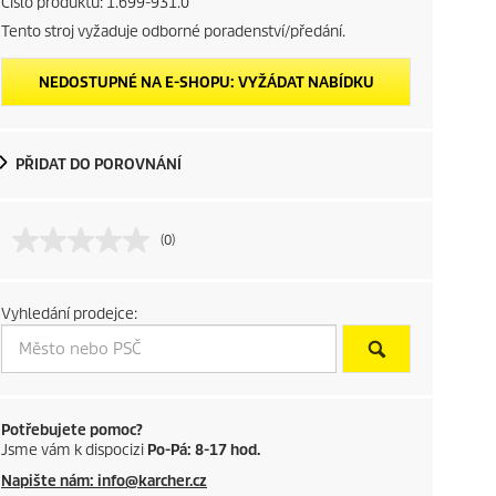
Číslo produktu:
1.699-931.0
Tento stroj vyžaduje odborné poradenství/předání.
NEDOSTUPNÉ NA E-SHOPU: VYŽÁDAT NABÍDKU
PŘIDAT DO POROVNÁNÍ
(0)
Vyhledání prodejce:
Potřebujete pomoc?
Jsme vám k dispocizi
Po-Pá: 8-17 hod.
Napište nám: info@karcher.cz