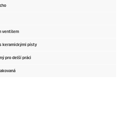
ucho
m ventilem
 s keramickými písty
ý pro delší práci
 lakovaná