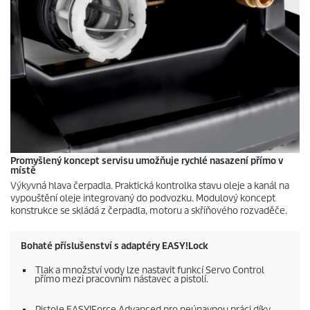
Promyšlený koncept servisu umožňuje rychlé nasazení přímo v
místě
Výkyvná hlava čerpadla. Praktická kontrolka stavu oleje a kanál na
vypouštění oleje integrovaný do podvozku. Modulový koncept
konstrukce se skládá z čerpadla, motoru a skříňového rozvaděče.
Bohaté příslušenství s adaptéry
EASY!Lock
Tlak a množství vody lze nastavit funkcí Servo Control
přímo mezi pracovním nástavec a pistolí.
Pistole
EASY!Force
Advanced pro neúnavnou práci díky