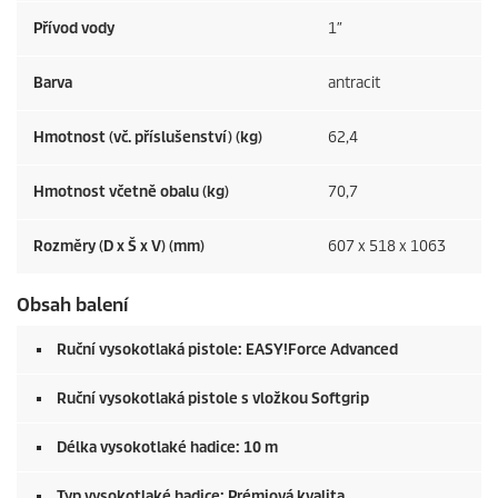
Přívod vody
1″
Barva
antracit
Hmotnost (vč. příslušenství) (kg)
62,4
Hmotnost včetně obalu (kg)
70,7
Rozměry (D x Š x V) (mm)
607 x 518 x 1063
Obsah balení
Ruční vysokotlaká pistole:
EASY!Force
Advanced
Ruční vysokotlaká pistole s vložkou Softgrip
Délka vysokotlaké hadice: 10 m
Typ vysokotlaké hadice: Prémiová kvalita