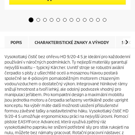
h
r
v
o
ě
d
z
u
d
c
i
t
č
p
e
r
POPIS
CHARAKTERISTICKÉ ZNAKY A VÝHODY
SPECI
k
i
.
c
Vysokotlaký čistič bez ohřevu HD 9/20-4 S je ideální pro každodenní
e
používání v náročných podmínkách. Ty nejlepší materiály garantují
nejvyšší kvalitu – typický Kärcher. Uvnitř stroje se robustní axiální
čerpadlo s písty z ušlechtilé oceli a mosaznou hlavou postará
společně se 4-pólovým pomaloběžným motorem chlazeným
vodou/vzduchem o dostatečný výkon. Integrované hliníkové rámy
snižují hmotnost a tvoří lehký, ale odolný podvozek vhodný pro
manipulaci jeřábem. Pro kompaktní design a maximální mobilitu
jsou jednotka motoru a čerpadla seřazeny vertikálně podle upright
konceptu. Na výběr máte další možnosti uložení příslušenství
formou závěsné tašky a nastavitelného háku. Vysokotlaký čistič HD
9/20-4 S umožňuje ergonomickou práci na nejvyšší úrovni. Pomocí
pistole
EASY!Force
Advanced, která využívá zpětný ráz
vysokotlakého paprsku ke snížení potřebné síly pro stisk rukojeti na
nulu, můžete bez námahy pracovat. Rotační pracovní nástavec z