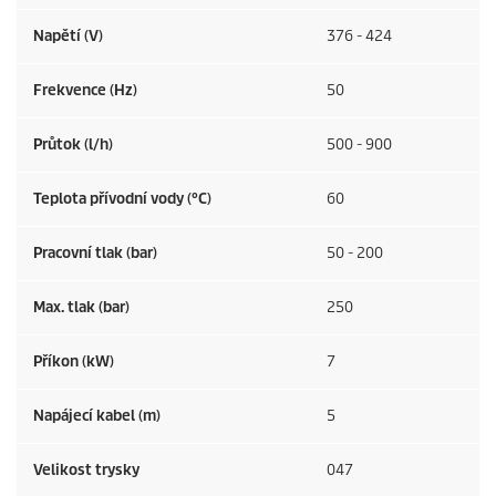
Napětí (V)
376 - 424
Frekvence (
Hz
)
50
Průtok (l/h)
500 - 900
Teplota přívodní vody (°C)
60
Pracovní tlak (bar)
50 - 200
Max. tlak (bar)
250
Příkon (kW)
7
Napájecí kabel (m)
5
Velikost trysky
047