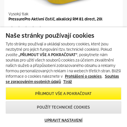
Vysoký tlak
PressurePro Aktivní čistič, alkalický RM 81 direct, 20l
0.0
(0)
0
Naše stránky používají cookies
.
PŘIDAT DO POROVNÁNÍ
0
Tyto stránky používají a ukládají soubory cookies, které jsou
z
nezbytné pro jejich fungování (tzv. technické cookies). Pokud
5
zvolíte
„PŘIJMOUT VŠE A POKRAČOVAT“
, poskytnete nám
h
souhlas pro užití všech souborů cookies za účelem zkvalitnění
v
našich služeb a přizpůsobení zobrazovaného obsahu a reklamy
ě
formou personalizovaných reklam i na webech třetích stran. Bližší
z
informace o cookies naleznete v
Prohlášení o cookies
.
Souhlas
d
se zpracováním osobních údajů
Tiráž
i
č
e
PŘIJMOUT VŠE A POKRAČOVAT
k
.
POUŽÍT TECHNICKÉ COOKIES
UPRAVIT NASTAVENÍ