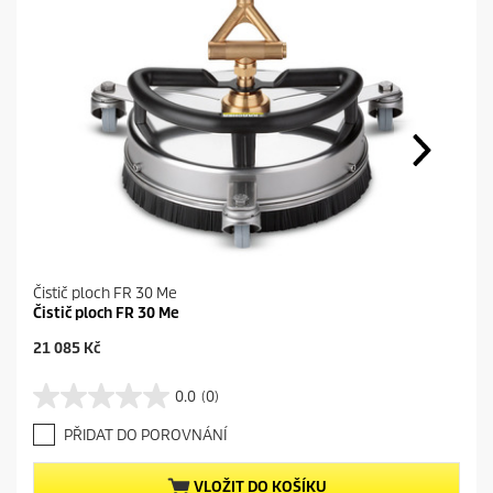
Čistič ploch FR 30 Me
Čistič ploch FR 30 Me
C
21 085 Kč
u
r
0.0
(0)
0
r
.
e
PŘIDAT DO POROVNÁNÍ
0
n
z
t
5
p
VLOŽIT DO KOŠÍKU