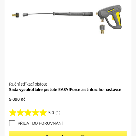
Ruční stříkací pistole
Sada vysokotlaké pistole EASY!Force a stříkacího nástavce
C
9 090 Kč
u
r
5.0
(1)
5
r
.
e
PŘIDAT DO POROVNÁNÍ
0
n
z
t