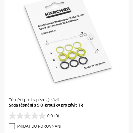
Těsnění pro trapézový závit
Sada těsnění s 9 O-kroužky pro závit TR
0.0
(0)
0
.
PŘIDAT DO POROVNÁNÍ
0