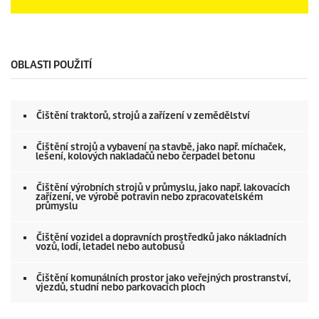
o
n
0
d
s
s
e
c
o
OBLASTI POUŽITÍ
n
d
s
o
Čištění traktorů, strojů a zařízení v zemědělství
f
0
s
Čištění strojů a vybavení na stavbě, jako např. míchaček,
e
lešení, kolových nakladačů nebo čerpadel betonu
c
o
Čištění výrobních strojů v průmyslu, jako např. lakovacích
n
zařízení, ve výrobě potravin nebo zpracovatelském
d
průmyslu
s
Čištění vozidel a dopravních prostředků jako nákladních
vozů, lodí, letadel nebo autobusů
Čištění komunálních prostor jako veřejných prostranství,
vjezdů, studní nebo parkovacích ploch