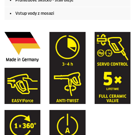
Průhledové sklíčko - stav oleje
Vstup vody z mosazi