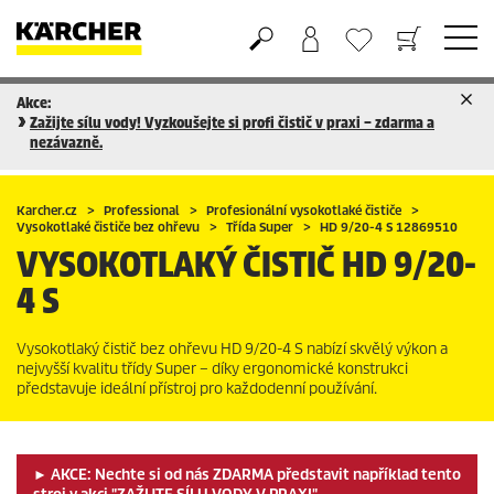
Akce:
Nákupní košík
Seznam oblíbených produktů
Zažijte sílu vody! Vyzkoušejte si profi čistič v praxi – zdarma a
nezávazně.
Karcher.cz
Professional
Profesionální vysokotlaké čističe
Vysokotlaké čističe bez ohřevu
Třída Super
HD 9/20-4 S 12869510
VYSOKOTLAKÝ ČISTIČ
HD 9/20-
4 S
Vysokotlaký čistič bez ohřevu HD 9/20-4 S nabízí skvělý výkon a
nejvyšší kvalitu třídy Super – díky ergonomické konstrukci
představuje ideální přístroj pro každodenní používání.
► AKCE: Nechte si od nás ZDARMA představit například tento