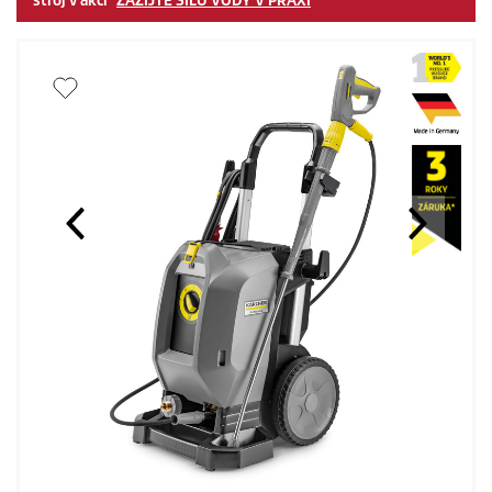
stroj v akci "
ZAŽIJTE SÍLU VODY V PRAXI
"