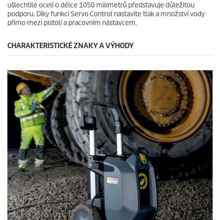
ušlechtilé oceli o délce 1050 milimetrů představuje důležitou
podporu. Díky funkci Servo Control nastavíte tlak a množství vody
přímo mezi pistolí a pracovním nástavcem.
CHARAKTERISTICKÉ ZNAKY A VÝHODY