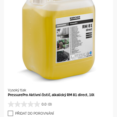
Vysoký tlak
PressurePro Aktivní čistič, alkalický RM 81 direct, 10l
0.0
(0)
0
.
PŘIDAT DO POROVNÁNÍ
0