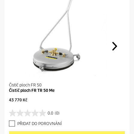
Čistič ploch FR 50
Čistič ploch FR TR 50 Me
C
43 770 Kč
u
r
0.0
(0)
0
r
.
e
PŘIDAT DO POROVNÁNÍ
0
n
z
t