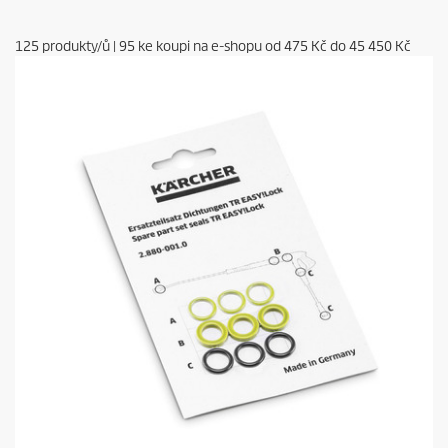
125
produkty/ů
|
95
ke koupi na e-shopu od
475 Kč
do
45 450 Kč