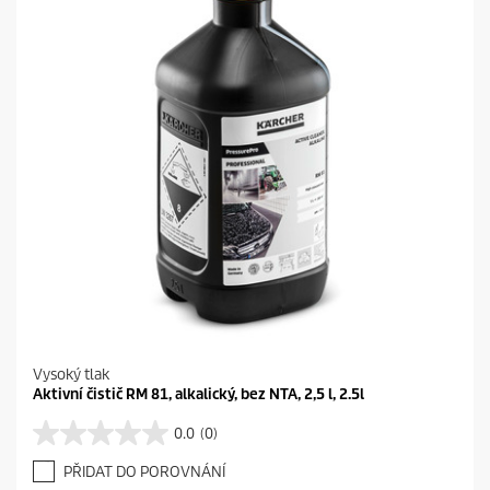
č
e
k
.
Vysoký tlak
Aktivní čistič RM 81, alkalický, bez NTA, 2,5 l, 2.5l
0.0
(0)
0
.
PŘIDAT DO POROVNÁNÍ
0