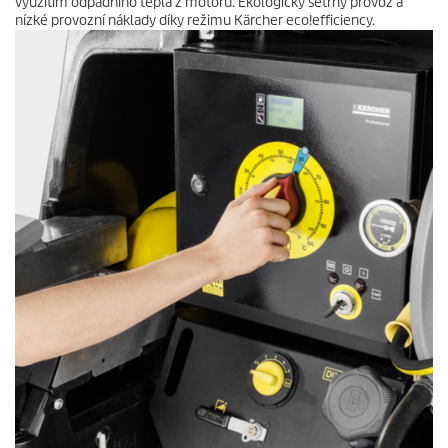
využitím odpadního tepla z motoru. Ekologicky šetrný provoz a
nízké provozní náklady díky režimu Kärcher
eco!efficiency
.