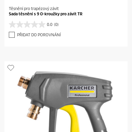
Těsnění pro trapézový závit
Sada těsnění s 9 O-kroužky pro závit TR
0.0
(0)
0
.
PŘIDAT DO POROVNÁNÍ
0
z
5
h
v
ě
z
d
i
č
e
k
.