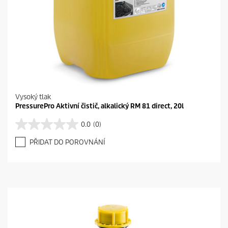
Vysoký tlak
PressurePro Aktivní čistič, alkalický RM 81 direct, 20l
0.0
(0)
0
.
PŘIDAT DO POROVNÁNÍ
0
z
5
h
v
ě
z
d
i