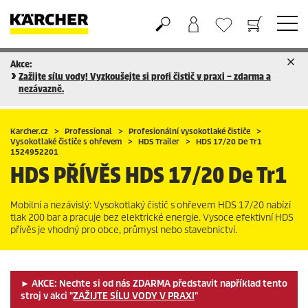
Akce:
Nákupní košík
Seznam oblíbených produktů
Zažijte sílu vody! Vyzkoušejte si profi čistič v praxi – zdarma a
nezávazně.
Karcher.cz
Professional
Profesionální vysokotlaké čističe
Vysokotlaké čističe s ohřevem
HDS Trailer
HDS 17/20 De Tr1
1524952201
HDS PŘÍVĚS
HDS 17/20 De Tr1
Mobilní a nezávislý: Vysokotlaký čistič s ohřevem HDS 17/20 nabízí
tlak 200 bar a pracuje bez elektrické energie. Vysoce efektivní HDS
přívěs je vhodný pro obce, průmysl nebo stavebnictví.
► AKCE: Nechte si od nás ZDARMA představit například tento
stroj v akci "
ZAŽIJTE SÍLU VODY V PRAXI
"