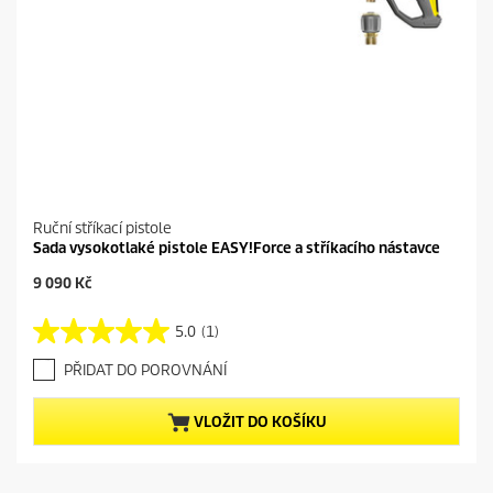
Ruční stříkací pistole
Sada vysokotlaké pistole EASY!Force a stříkacího nástavce
C
9 090 Kč
u
r
5.0
(1)
5
r
.
e
PŘIDAT DO POROVNÁNÍ
0
n
z
t
5
p
VLOŽIT DO KOŠÍKU
h
r
v
o
ě
d