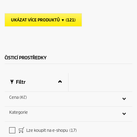
z
u
d
c
i
t
č
p
UKÁZAT VÍCE PRODUKTŮ ▼ (121)
e
r
k
i
.
c
1
e
r
e
c
ČISTICÍ PROSTŘEDKY
e
n
z
e
Filtr
Cena (Kč)
Kategorie
Lze koupit na e-shopu
(17)