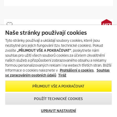
z
5
h
v
ě
z
d
Naše stránky používají cookies
i
č
Tyto stránky používají a ukládají soubory cookies, které jsou
e
nezbytné pro jejich fungování (tzv. technické cookies). Pokud
k
zvolíte
„PŘIJMOUT VŠE A POKRAČOVAT“
, poskytnete nám
.
souhlas pro užití všech souborů cookies za účelem zkvalitnění
našich služeb a přizpůsobení zobrazovaného obsahu a reklamy
formou personalizovaných reklam i na webech třetích stran. Bližší
informace o cookies naleznete v
Prohlášení o cookies
.
Souhlas
se zpracováním osobních údajů
Tiráž
PŘIJMOUT VŠE A POKRAČOVAT
POUŽÍT TECHNICKÉ COOKIES
UPRAVIT NASTAVENÍ