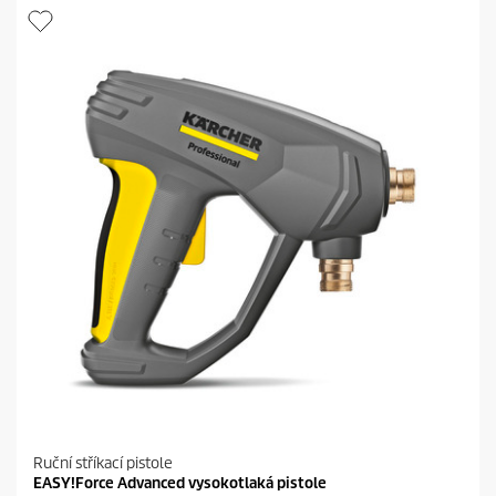
i
t
č
p
e
r
k
i
.
c
e
Ruční stříkací pistole
EASY!Force Advanced vysokotlaká pistole