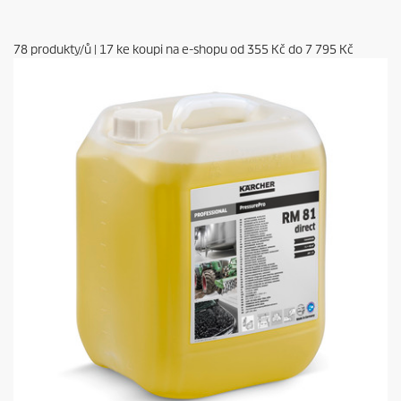
78
produkty/ů
|
17
ke koupi na e-shopu od
355 Kč
do
7 795 Kč