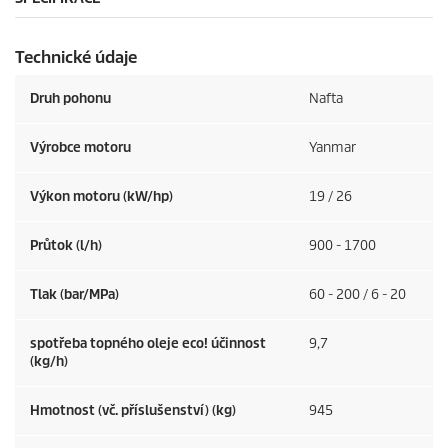
Technické údaje
Druh pohonu
Nafta
Výrobce motoru
Yanmar
Výkon motoru (kW/hp)
19 / 26
Průtok (l/h)
900 - 1700
Tlak (bar/MPa)
60 - 200 / 6 - 20
spotřeba topného oleje eco! účinnost
9,7
(kg/h)
Hmotnost (vč. příslušenství) (kg)
945