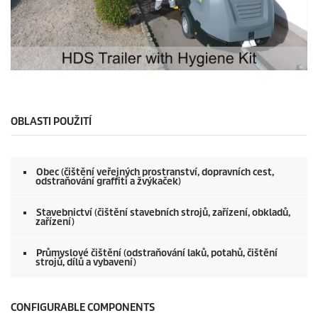
0
s
e
c
o
OBLASTI POUŽITÍ
n
d
s
o
Obec (čištění veřejných prostranství, dopravních cest,
f
odstraňování graffiti a žvýkaček)
0
s
e
Stavebnictví (čištění stavebních strojů, zařízení, obkladů,
zařízení)
c
o
n
Průmyslové čištění (odstraňování laků, potahů, čištění
d
strojů, dílů a vybavení)
s
CONFIGURABLE COMPONENTS