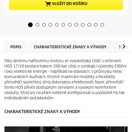
5
p
VLOŽIT DO KOŠÍKU
h
r
v
o
ě
d
z
u
d
c
i
t
č
p
e
r
POPIS
CHARAKTERISTICKÉ ZNAKY A VÝHODY
SPECI
k
i
.
c
Díky silnému naftovému motoru se vysokotlaký čistič s ohřevem
e
HDS 17/20 postará tlakem 200 bar vždy o vynikající výsledky čištění
i bez elektrické energie - například na stavbách, v průmyslu nebo
komunálních službách. Kromě maximání mobility a flexibility
přesvědčí spolehlivý stroj dokonalou efektivností. Navíc přesvědčí
tento HDS přívěs dostupným servisem a vysokým komfortem
obsluhy. Stroj lze na přání voliteně konfigurovat a uzpůsobit ho tak
individuálním požadavkům.
CHARAKTERISTICKÉ ZNAKY A VÝHODY