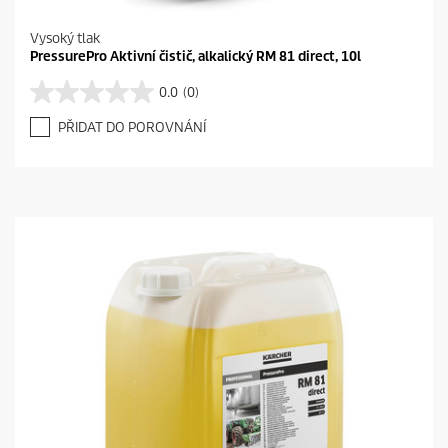
Vysoký tlak
PressurePro Aktivní čistič, alkalický RM 81 direct, 10l
0.0
(0)
0
.
PŘIDAT DO POROVNÁNÍ
0
z
5
h
v
ě
z
d
i
č
e
k
.