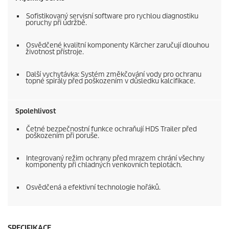
Sofistikovaný servisní software pro rychlou diagnostiku
poruchy při údržbě.
Osvědčené kvalitní komponenty Kärcher zaručují dlouhou
životnost přístroje.
Další vychytávka: Systém změkčování vody pro ochranu
topné spirály před poškozením v důsledku kalcifikace.
Spolehlivost
Četné bezpečnostní funkce ochraňují HDS Trailer před
poškozením při poruše.
Integrovaný režim ochrany před mrazem chrání všechny
komponenty při chladných venkovních teplotách.
Osvědčená a efektivní technologie hořáků.
SPECIFIKACE