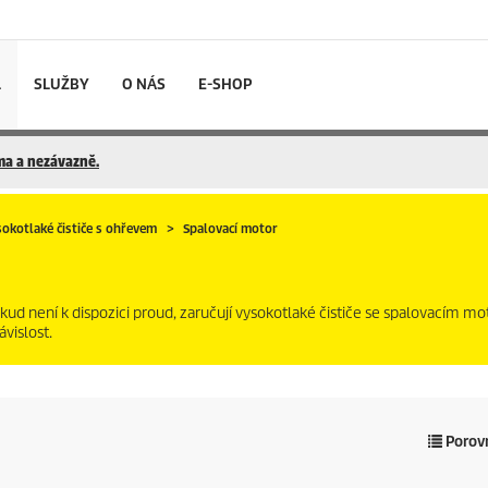
L
SLUŽBY
O NÁS
E-SHOP
rma a nezávazně.
okotlaké čističe s ohřevem
Spalovací motor
ud není k dispozici proud, zaručují vysokotlaké čističe se spalovacím m
vislost.
Porovn