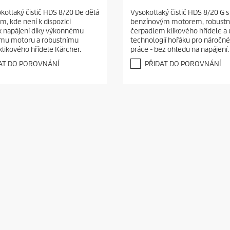
.
kotlaký čistič HDS 8/20 De dělá
Vysokotlaký čistič HDS 8/20 G s
0
m, kde není k dispozici
benzínovým motorem, robust
z
 k napájení díky výkonnému
čerpadlem klikového hřídele a
5
mu motoru a robustnímu
technologií hořáku pro náročné
h
klikového hřídele Kärcher.
práce - bez ohledu na napájení.
v
ě
AT DO POROVNÁNÍ
PŘIDAT DO POROVNÁNÍ
z
d
i
č
e
k
.