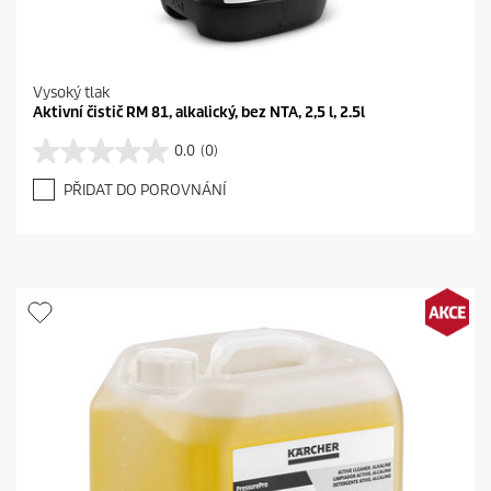
Vysoký tlak
Aktivní čistič RM 81, alkalický, bez NTA, 2,5 l, 2.5l
0.0
(0)
0
.
PŘIDAT DO POROVNÁNÍ
0
z
5
h
v
ě
z
d
i
č
e
k
.