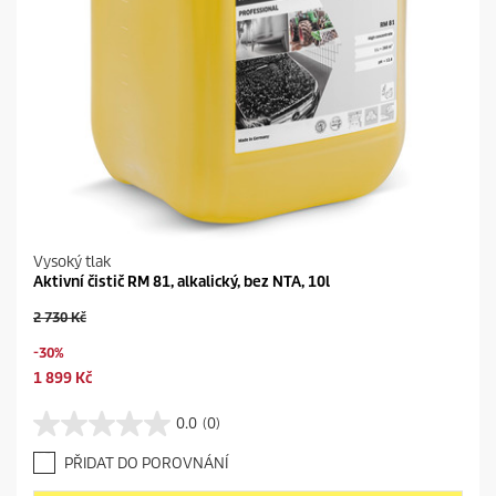
Vysoký tlak
Aktivní čistič RM 81, alkalický, bez NTA, 10l
O
2 730 Kč
l
S
-30%
d
a
p
C
1 899 Kč
v
r
u
i
o
r
0.0
(0)
n
0
d
r
g
.
u
e
PŘIDAT DO POROVNÁNÍ
0
c
n
z
t