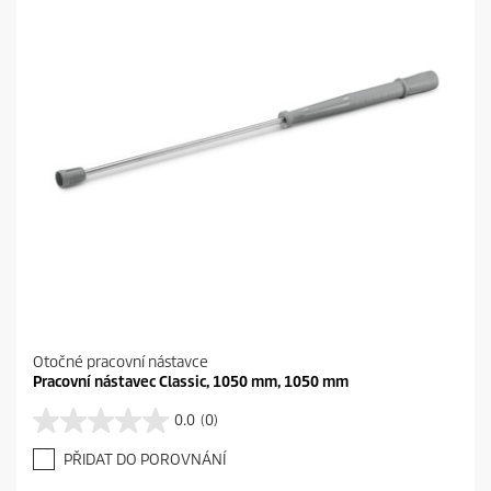
c
e
Otočné pracovní nástavce
Pracovní nástavec Classic, 1050 mm, 1050 mm
0.0
(0)
0
.
PŘIDAT DO POROVNÁNÍ
0
z