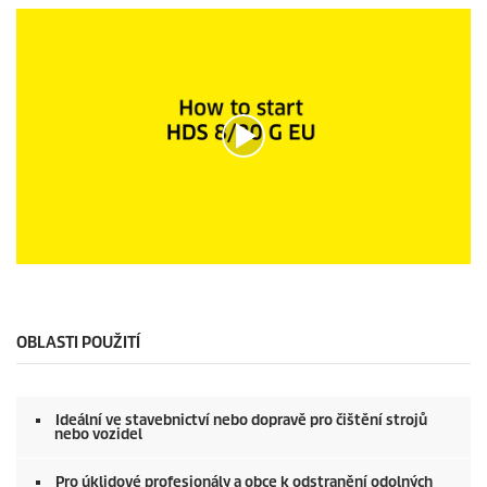
0
s
e
c
o
OBLASTI POUŽITÍ
n
d
s
o
Ideální ve stavebnictví nebo dopravě pro čištění strojů
f
nebo vozidel
0
s
e
Pro úklidové profesionály a obce k odstranění odolných