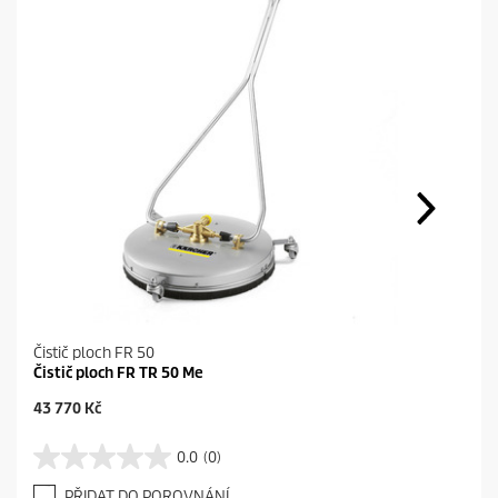
Čistič ploch FR 50
Čistič ploch FR TR 50 Me
C
43 770 Kč
u
r
0.0
(0)
0
r
.
e
PŘIDAT DO POROVNÁNÍ