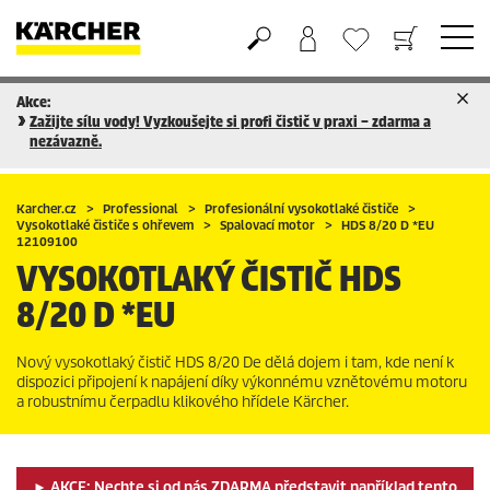
Akce:
Nákupní košík
Seznam oblíbených produktů
Zažijte sílu vody! Vyzkoušejte si profi čistič v praxi – zdarma a
nezávazně.
Karcher.cz
Professional
Profesionální vysokotlaké čističe
Vysokotlaké čističe s ohřevem
Spalovací motor
HDS 8/20 D *EU
12109100
VYSOKOTLAKÝ ČISTIČ
HDS
8/20 D *EU
Nový vysokotlaký čistič HDS 8/20 De dělá dojem i tam, kde není k
dispozici připojení k napájení díky výkonnému vznětovému motoru
a robustnímu čerpadlu klikového hřídele Kärcher.
► AKCE: Nechte si od nás ZDARMA představit například tento