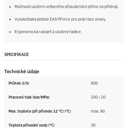
Možnosti uložení veškerého příslušenství přímo na přístroji.
Vysokotlaká pistole
EASY!Force
pro práci bez únavy.
Ergonomická rukojeť a uložení hadice.
SPECIFIKACE
Technické údaje
Průtok (l/h)
800
Pracovní tlak (bar/MPa)
200 / 20
Max. teplota (při přívodu 12 °C) (°C)
max. 80
Teplota přívodní vody (°C)
30