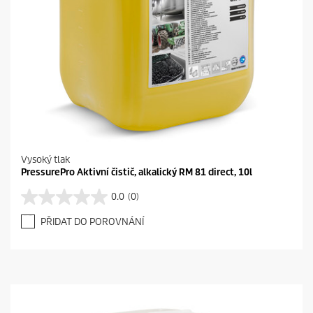
Vysoký tlak
PressurePro Aktivní čistič, alkalický RM 81 direct, 10l
0.0
(0)
0
.
PŘIDAT DO POROVNÁNÍ
0
z
5
h
v
ě
z