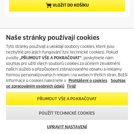
t
5
VLOŽIT DO KOŠÍKU
p
p
h
r
r
v
i
o
ě
c
d
z
e
u
d
c
Naše stránky používají cookies
i
t
č
p
UKÁZAT VÍCE PRODUKTŮ ▼ (73)
Tyto stránky používají a ukládají soubory cookies, které jsou
e
r
nezbytné pro jejich fungování (tzv. technické cookies). Pokud
k
i
zvolíte
„PŘIJMOUT VŠE A POKRAČOVAT“
, poskytnete nám
.
c
souhlas pro užití všech souborů cookies za účelem zkvalitnění
e
našich služeb a přizpůsobení zobrazovaného obsahu a reklamy
NÁHRADNÍ DÍLY HDS 8/20 D *EU
formou personalizovaných reklam i na webech třetích stran. Bližší
informace o cookies naleznete v
Prohlášení o cookies
.
Souhlas
se zpracováním osobních údajů
Tiráž
Aby byly dodrženy
záruční podmínky
, doporučujeme výměnu
náhradních dílů provádět
pouze školenými odborníky
. Některé
PŘIJMOUT VŠE A POKRAČOVAT
náhradní díly mohou vyměňovat pouze oprávněné osoby.
JAK OBJEDNAT ORIGINÁLNÍ NÁHRADNÍ DÍLY
POUŽÍT TECHNICKÉ COOKIES
●
Potřebný náhradní díl si můžete
dohledat v našem online
katalogu
UPRAVIT NASTAVENÍ
● Náhradní díly najdete v přehledných schématech v aplikaci