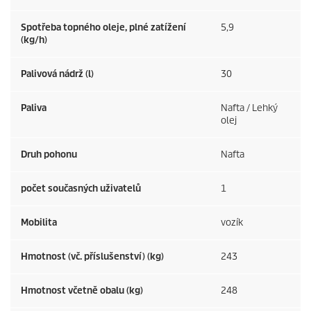
Spotřeba topného oleje, plné zatížení
5,9
(kg/h)
Palivová nádrž (l)
30
Paliva
Nafta / Lehký
olej
Druh pohonu
Nafta
počet současných uživatelů
1
Mobilita
vozík
Hmotnost (vč. příslušenství) (kg)
243
Hmotnost včetně obalu (kg)
248