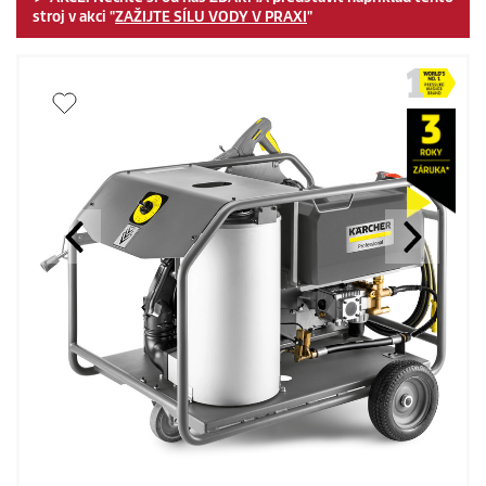
stroj v akci "
ZAŽIJTE SÍLU VODY V PRAXI
"