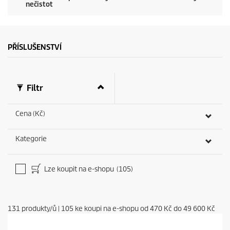
nečistot
c
o
n
d
s
PŘÍSLUŠENSTVÍ
Filtr
Cena (Kč)
Kategorie
Lze koupit na e-shopu
(105)
131
produkty/ů
|
105
ke koupi na e-shopu od
470 Kč
do
49 600 Kč