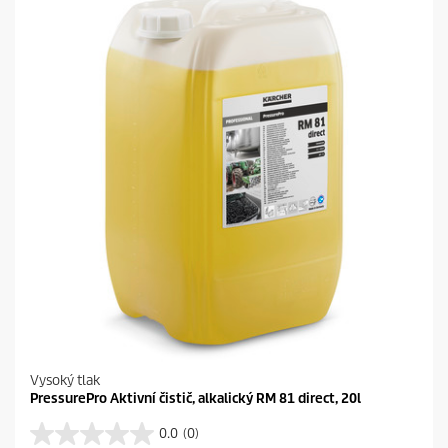
d
i
č
e
k
.
Vysoký tlak
PressurePro Aktivní čistič, alkalický RM 81 direct, 20l
0.0
(0)
0