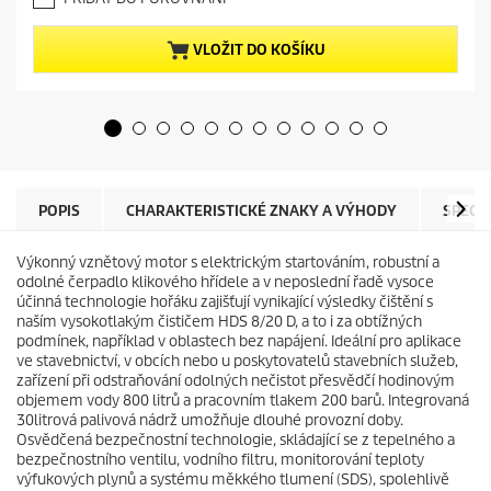
0
n
z
t
5
p
VLOŽIT DO KOŠÍKU
h
r
v
o
ě
d
z
u
d
c
i
t
č
p
e
r
POPIS
CHARAKTERISTICKÉ ZNAKY A VÝHODY
SPECI
k
i
.
c
Výkonný vznětový motor s elektrickým startováním, robustní a
e
odolné čerpadlo klikového hřídele a v neposlední řadě vysoce
účinná technologie hořáku zajišťují vynikající výsledky čištění s
naším vysokotlakým čističem HDS 8/20 D, a to i za obtížných
podmínek, například v oblastech bez napájení. Ideální pro aplikace
ve stavebnictví, v obcích nebo u poskytovatelů stavebních služeb,
zařízení při odstraňování odolných nečistot přesvědčí hodinovým
objemem vody 800 litrů a pracovním tlakem 200 barů. Integrovaná
30litrová palivová nádrž umožňuje dlouhé provozní doby.
Osvědčená bezpečnostní technologie, skládající se z tepelného a
bezpečnostního ventilu, vodního filtru, monitorování teploty
výfukových plynů a systému měkkého tlumení (SDS), spolehlivě