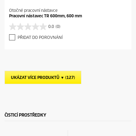
Otočné pracovní nástavce
Pracovní nástavec TR 600mm, 600 mm
0.0
(0)
0
.
PŘIDAT DO POROVNÁNÍ
0
z
5
h
v
ě
z
UKÁZAT VÍCE PRODUKTŮ ▼ (127)
d
i
č
e
k
.
ČISTICÍ PROSTŘEDKY