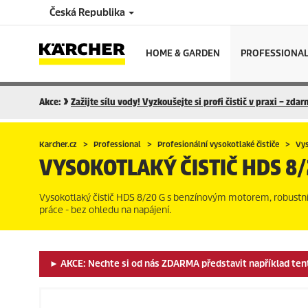
Česká Republika
HOME & GARDEN
PROFESSIONA
Akce:
Zažijte sílu vody! Vyzkoušejte si profi čistič v praxi – zda
Karcher.cz
Professional
Profesionální vysokotlaké čističe
Vys
VYSOKOTLAKÝ ČISTIČ
HDS 8/
Vysokotlaký čistič HDS 8/20 G s benzínovým motorem, robustní
práce - bez ohledu na napájení.
► AKCE: Nechte si od nás ZDARMA představit například tento