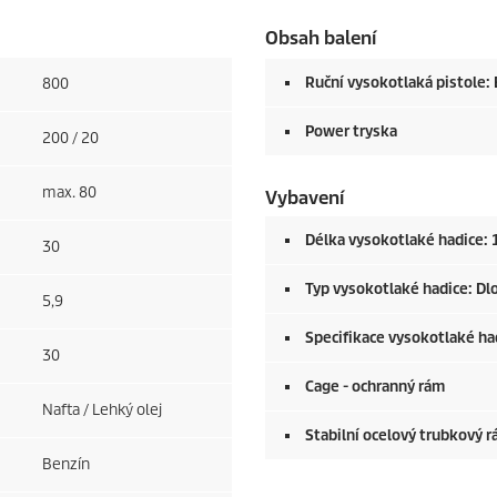
Obsah balení
Ruční vysokotlaká pistole:
800
Power tryska
200 / 20
max. 80
Vybavení
Délka vysokotlaké hadice: 
30
Typ vysokotlaké hadice: Dl
5,9
Specifikace vysokotlaké had
30
Cage - ochranný rám
Nafta / Lehký olej
Stabilní ocelový trubkový 
Benzín