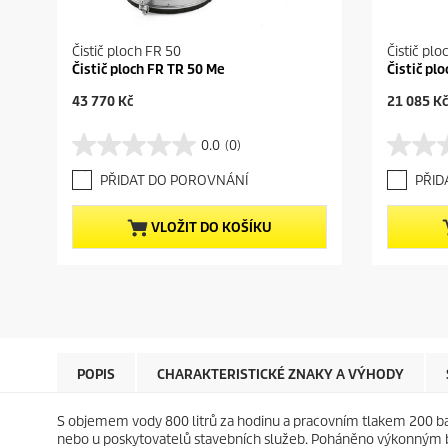
Čistič ploch FR 50
Čistič pl
Čistič ploch FR TR 50 Me
Čistič pl
C
C
43 770 Kč
21 085 Kč
u
u
r
r
0.0
(0)
0
0
r
r
.
.
e
e
PŘIDAT DO POROVNÁNÍ
PŘID
0
0
n
n
z
z
t
t
5
5
p
p
VLOŽIT DO KOŠÍKU
h
h
r
r
v
v
o
o
ě
ě
d
d
z
z
u
u
d
d
c
c
i
i
t
t
č
č
p
p
e
e
r
r
POPIS
CHARAKTERISTICKÉ ZNAKY A VÝHODY
k
k
i
i
.
.
c
c
S objemem vody 800 litrů za hodinu a pracovním tlakem 200 barů
e
e
nebo u poskytovatelů stavebních služeb. Poháněno výkonným ben