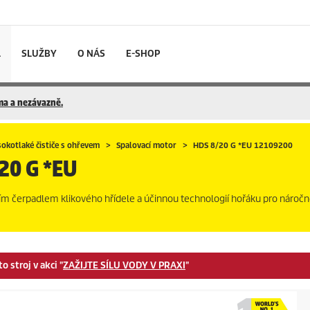
L
SLUŽBY
O NÁS
E-SHOP
rma a nezávazně.
okotlaké čističe s ohřevem
Spalovací motor
HDS 8/20 G *EU 12109200
20 G *EU
m čerpadlem klikového hřídele a účinnou technologií hořáku pro náročn
 stroj v akci "
ZAŽIJTE SÍLU VODY V PRAXI
"