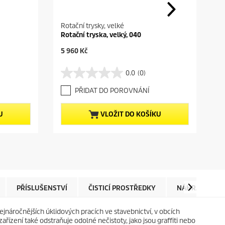
Rotační trysky, velké
Rotační tryska, velký, 040
C
5 960 Kč
u
r
0.0
(0)
0
r
.
e
PŘIDAT DO POROVNÁNÍ
0
n
z
t
5
p
U
VLOŽIT DO KOŠÍKU
h
r
v
o
ě
d
z
u
d
c
i
t
č
p
e
r
PŘÍSLUŠENSTVÍ
ČISTICÍ PROSTŘEDKY
NÁHRADNÍ DÍL
k
i
.
c
jnáročnějších úklidových pracích ve stavebnictví, v obcích
e
zení také odstraňuje odolné nečistoty, jako jsou graffiti nebo