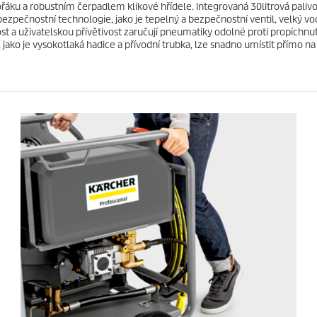
hořáku a robustním čerpadlem klikové hřídele. Integrovaná 30litrová pal
zpečnostní technologie, jako je tepelný a bezpečnostní ventil, velký vod
 a uživatelskou přívětivost zaručují pneumatiky odolné proti propíchnut
, jako je vysokotlaká hadice a přívodní trubka, lze snadno umístit přímo na 