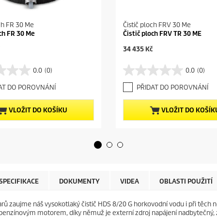
och FR 30 Me
Čistič ploch FRV 30 Me
och FR 30 Me
Čistič ploch FRV TR 30 ME
C
34 435 Kč
u
r
0.0
(0)
0.0
(0)
0
r
.
e
AT DO POROVNÁNÍ
PŘIDAT DO POROVNÁNÍ
0
n
z
t
5
p
VLOŽIT DO KOŠÍKU
VLOŽIT DO KOŠÍK
h
r
v
o
ě
d
z
u
d
c
i
t
č
p
e
r
SPECIFIKACE
DOKUMENTY
VIDEA
OBLASTI POUŽITÍ
k
i
.
c
 zaujme náš vysokotlaký čistič HDS 8/20 G horkovodní vodu i při těch ne
e
zínovým motorem, díky němuž je externí zdroj napájení nadbytečný, zaří