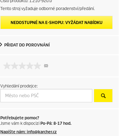
Číslo produktu:
1.210-920.0
Tento stroj vyžaduje odborné poradenství/předání.
NEDOSTUPNÉ NA E-SHOPU: VYŽÁDAT NABÍDKU
PŘIDAT DO POROVNÁNÍ
(0)
Vyhledání prodejce:
Potřebujete pomoc?
Jsme vám k dispocizi
Po-Pá: 8-17 hod.
Napište nám: info@karcher.cz