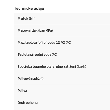
Technické údaje
Průtok (l/h)
Pracovní tlak (bar/MPa)
Max. teplota (při přívodu 12 °C) (°C)
Teplota přívodní vody (°C)
Spotřeba topného oleje, plné zatížení (kg/h)
Palivová nádrž (l)
Paliva
Druh pohonu