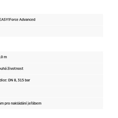
EASY!Force
Advanced
10 m
ouhá životnost
ice: DN 8, 315 bar
rám pro nakládání jeřábem