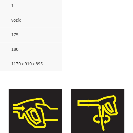
1
vozík
175
180
1130 x 910 x 895