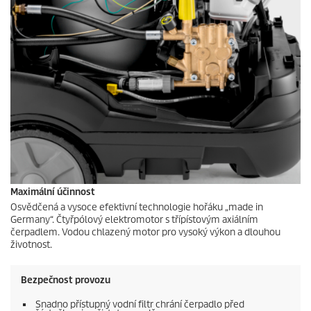
Maximální účinnost
Osvědčená a vysoce efektivní technologie hořáku „made in
Germany“. Čtyřpólový elektromotor s třípístovým axiálním
čerpadlem. Vodou chlazený motor pro vysoký výkon a dlouhou
životnost.
Bezpečnost provozu
Snadno přístupný vodní filtr chrání čerpadlo před