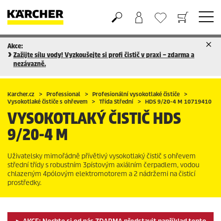
Akce:
Nákupní košík
Seznam oblíbených produktů
Zažijte sílu vody! Vyzkoušejte si profi čistič v praxi – zdarma a
nezávazně.
Karcher.cz
Professional
Profesionální vysokotlaké čističe
Vysokotlaké čističe s ohřevem
Třída Střední
HDS 9/20-4 M 10719410
VYSOKOTLAKÝ ČISTIČ
HDS
9/20-4 M
Uživatelsky mimořádně přívětivý vysokotlaký čistič s ohřevem
střední třídy s robustním 3pístovým axiálním čerpadlem, vodou
chlazeným 4pólovým elektromotorem a 2 nádržemi na čisticí
prostředky.