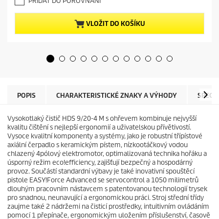
PŘIDAT DO POROVNÁNÍ
0
n
z
t
5
p
VLOŽIT DO KOŠÍKU
h
r
v
o
ě
d
z
u
d
c
i
t
č
p
e
r
POPIS
CHARAKTERISTICKÉ ZNAKY A VÝHODY
SPECI
k
i
.
c
Vysokotlaký čistič HDS 9/20-4 M s ohřevem kombinuje nejvyšší
e
kvalitu čištění s nejlepší ergonomií a uživatelskou přívětivostí.
Vysoce kvalitní komponenty a systémy, jako je robustní třípístové
axiální čerpadlo s keramickým pístem, nízkootáčkový vodou
chlazený 4pólový elektromotor, optimalizovaná technika hořáku a
úsporný režim
eco!efficiency
, zajišťují bezpečný a hospodárný
provoz. Součástí standardní výbavy je také inovativní spouštěcí
pistole
EASY!Force
Advanced se servocontrol a 1050 milimetrů
dlouhým pracovním nástavcem s patentovanou technologií trysek
pro snadnou, neunavující a ergonomickou práci. Stroj střední třídy
zaujme také 2 nádržemi na čisticí prostředky, intuitivním ovládáním
pomocí 1 přepínače, ergonomickým uložením příslušenství, časově