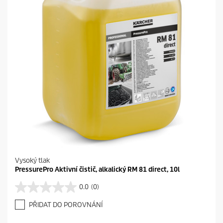
Vysoký tlak
PressurePro Aktivní čistič, alkalický RM 81 direct, 10l
0.0
(0)
0
.
PŘIDAT DO POROVNÁNÍ
0
z