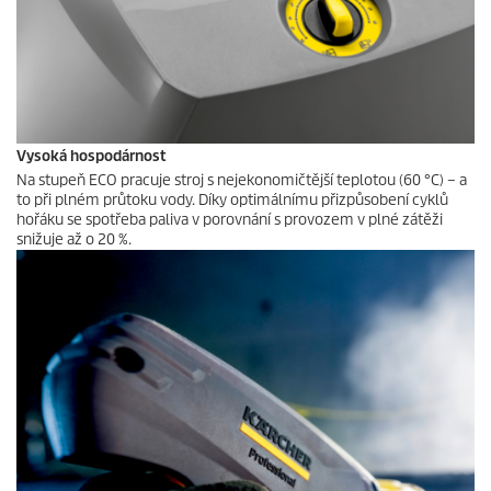
Vysoká hospodárnost
Na stupeň ECO pracuje stroj s nejekonomičtější teplotou (60 °C) – a
to při plném průtoku vody. Díky optimálnímu přizpůsobení cyklů
hořáku se spotřeba paliva v porovnání s provozem v plné zátěži
snižuje až o 20 %.