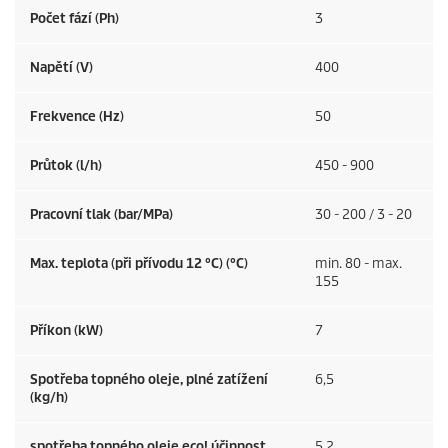
Počet fází (Ph)
3
Napětí (V)
400
Frekvence (
Hz
)
50
Průtok (l/h)
450 - 900
Pracovní tlak (bar/MPa)
30 - 200 / 3 - 20
Max. teplota (při přívodu 12 °C) (°C)
min. 80 - max.
155
Příkon (kW)
7
Spotřeba topného oleje, plné zatížení
6,5
(kg/h)
spotřeba topného oleje eco! účinnost
5,2