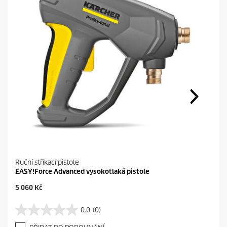
Ruční stříkací pistole
EASY!Force Advanced vysokotlaká pistole
C
5 060 Kč
u
r
0.0
(0)
0
r
.
e