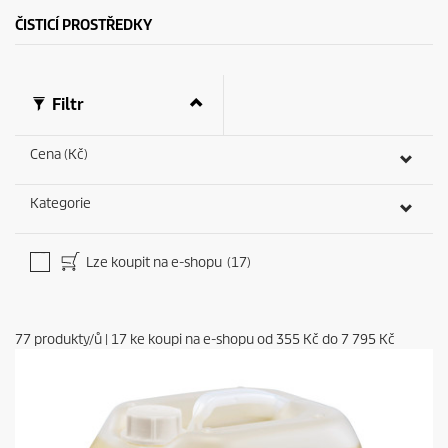
e
c
ČISTICÍ PROSTŘEDKY
e
n
z
e
Filtr
Cena (Kč)
Kategorie
Lze koupit na e-shopu
(17)
77
produkty/ů
|
17
ke koupi na e-shopu od
355 Kč
do
7 795 Kč