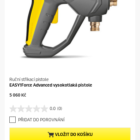
Ruční stříkací pistole
EASY!Force Advanced vysokotlaká pistole
C
5 060 Kč
u
r
0.0
(0)
0
r
.
e
PŘIDAT DO POROVNÁNÍ
0
n
z
t
5
p
VLOŽIT DO KOŠÍKU
h
r