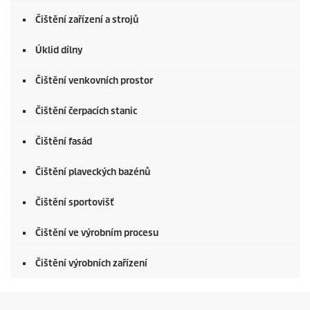
0
s
Čištění zařízení a strojů
e
c
o
Úklid dílny
n
d
Čištění venkovních prostor
s
Čištění čerpacích stanic
Čištění fasád
Čištění plaveckých bazénů
Čištění sportovišť
Čištění ve výrobním procesu
Čištění výrobních zařízení