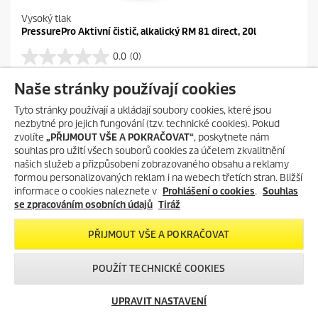
Vysoký tlak
PressurePro Aktivní čistič, alkalický RM 81 direct, 20l
0.0
(0)
0
.
PŘIDAT DO POROVNÁNÍ
Naše stránky používají cookies
0
z
Tyto stránky používají a ukládají soubory cookies, které jsou
5
nezbytné pro jejich fungování (tzv. technické cookies). Pokud
h
zvolíte
„PŘIJMOUT VŠE A POKRAČOVAT“
, poskytnete nám
v
souhlas pro užití všech souborů cookies za účelem zkvalitnění
ě
našich služeb a přizpůsobení zobrazovaného obsahu a reklamy
z
d
formou personalizovaných reklam i na webech třetích stran. Bližší
i
informace o cookies naleznete v
Prohlášení o cookies
.
Souhlas
č
se zpracováním osobních údajů
Tiráž
e
k
PŘIJMOUT VŠE A POKRAČOVAT
.
POUŽÍT TECHNICKÉ COOKIES
UPRAVIT NASTAVENÍ