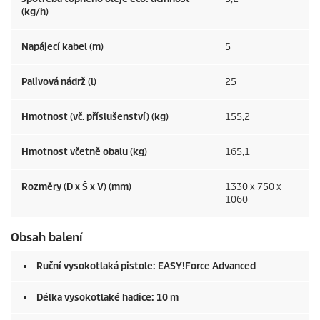
(kg/h)
Napájecí kabel (m)
5
Palivová nádrž (l)
25
Hmotnost (vč. příslušenství) (kg)
155,2
Hmotnost včetně obalu (kg)
165,1
Rozměry (D x Š x V) (mm)
1330 x 750 x
1060
Obsah balení
Ruční vysokotlaká pistole:
EASY!Force
Advanced
Délka vysokotlaké hadice: 10 m