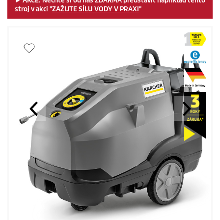
► AKCE: Nechte si od nás ZDARMA představit například tento
stroj v akci "
ZAŽIJTE SÍLU VODY V PRAXI
"