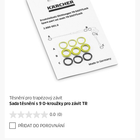
Těsnění pro trapézový závit
Sada těsnění s 9 O-kroužky pro závit TR
0.0
(0)
0
.
PŘIDAT DO POROVNÁNÍ
0
z
5