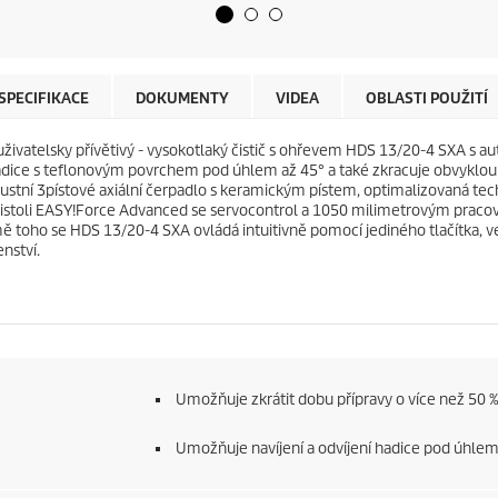
z
u
d
c
i
t
č
p
e
r
SPECIFIKACE
DOKUMENTY
VIDEA
OBLASTI POUŽITÍ
k
i
.
c
telsky přívětivý - vysokotlaký čistič s ohřevem HDS 13/20-4 SXA s aut
e
adice s teflonovým povrchem pod úhlem až 45° a také zkracuje obvyklou d
ustní 3pístové axiální čerpadlo s keramickým pístem, optimalizovaná te
istoli
EASY!Force
Advanced se servocontrol a 1050 milimetrovým pracovn
omě toho se HDS 13/20-4 SXA ovládá intuitivně pomocí jediného tlačítka,
nství.
Umožňuje zkrátit dobu přípravy o více než 50 %
Umožňuje navíjení a odvíjení hadice pod úhlem a