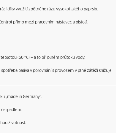
ci díky využití zpětného rázu vysokotlakého paprsku
Control přímo mezi pracovním nástavec a pistolí.
teplotou (60 °C) – a to při plném průtoku vody.
spotřeba paliva v porovnání s provozem v plné zátěži snižuje
áku „made in Germany“.
m čerpadlem.
hou životnost.