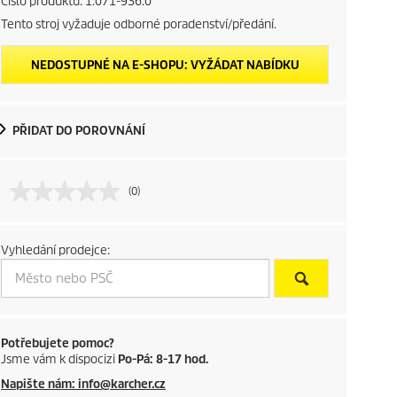
Číslo produktu:
1.071-936.0
Tento stroj vyžaduje odborné poradenství/předání.
NEDOSTUPNÉ NA E-SHOPU: VYŽÁDAT NABÍDKU
PŘIDAT DO POROVNÁNÍ
(0)
Vyhledání prodejce:
Potřebujete pomoc?
Jsme vám k dispocizi
Po-Pá: 8-17 hod.
Napište nám: info@karcher.cz