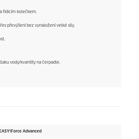
a řídicím kolečkem.
es převýšení bez vynaložení velké síly.
st.
tlaku vody/kvantity na čerpadle.
EASY!Force
Advanced