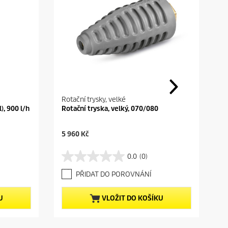
Rotační trysky, velké
), 900 l/h
Rotační tryska, velký, 070/080
C
5 960 Kč
u
r
0.0
(0)
0
r
.
e
PŘIDAT DO POROVNÁNÍ
0
n
z
t
5
p
U
VLOŽIT DO KOŠÍKU
h
r
v
o
ě
d