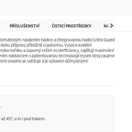
z
u
d
c
i
t
č
p
e
r
PŘÍSLUŠENSTVÍ
ČISTICÍ PROSTŘEDKY
NÁHRADNÍ DÍL
k
i
.
c
omatickým navíjením hadice a integrovanou hadicí Ultra Guard
e
obu přípravy přibližně o polovinu. Vysoce kvalitní
chnika hořáku a úsporný režim
eco!efficiency
, zajišťují maximální
ím nástavcem s patentovanou technologií trysek stroj zaujme
 velmi snadno se udržuje a je vybaven důmyslnými
.
ž 45°, a to i pod tlakem.