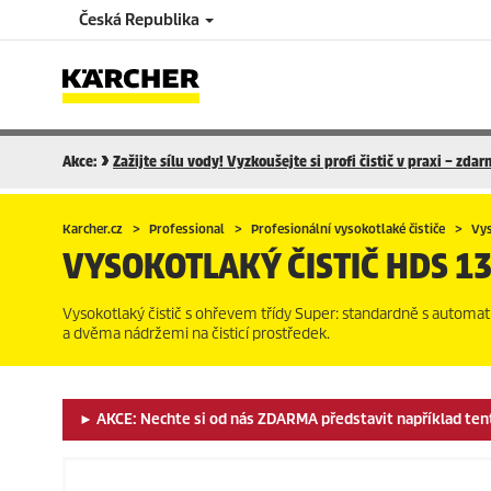
Česká Republika
Akce:
Zažijte sílu vody! Vyzkoušejte si profi čistič v praxi – zda
Karcher.cz
Professional
Profesionální vysokotlaké čističe
Vys
VYSOKOTLAKÝ ČISTIČ
HDS 13
Vysokotlaký čistič s ohřevem třídy Super: standardně s autom
a dvěma nádržemi na čisticí prostředek.
► AKCE: Nechte si od nás ZDARMA představit například tento