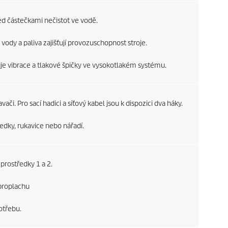
ed částečkami nečistot ve vodě.
vody a paliva zajišťují provozuschopnost stroje.
 vibrace a tlakové špičky ve vysokotlakém systému.
ači. Pro sací hadici a síťový kabel jsou k dispozici dva háky.
ředky, rukavice nebo nářadí.
prostředky 1 a 2.
 proplachu
otřebu.