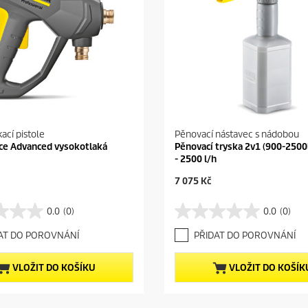
kací pistole
Pěnovací nástavec s nádobou
ce Advanced vysokotlaká
Pěnovací tryska 2v1 (900-2500l
- 2500 l/h
C
7 075 Kč
u
r
0.0
(0)
0.0
(0)
0
r
.
e
AT DO POROVNÁNÍ
PŘIDAT DO POROVNÁNÍ
0
n
z
t
5
p
VLOŽIT DO KOŠÍKU
VLOŽIT DO KOŠÍK
h
r
v
o
ě
d