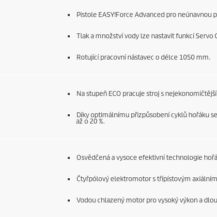
Pistole
EASY!Force
Advanced pro neúnavnou prá
Tlak a množství vody lze nastavit funkcí Servo 
Rotující pracovní nástavec o délce 1050 mm.
Na stupeň ECO pracuje stroj s nejekonomičtější 
Díky optimálnímu přizpůsobení cyklů hořáku se 
až o 20 %.
Osvědčená a vysoce efektivní technologie hoř
Čtyřpólový elektromotor s třípístovým axiální
Vodou chlazený motor pro vysoký výkon a dlou