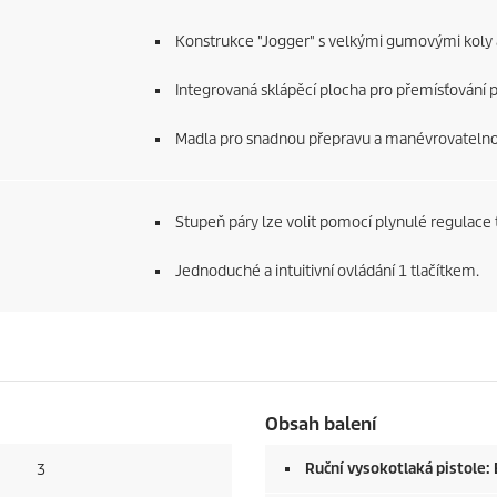
Konstrukce "Jogger" s velkými gumovými koly 
Integrovaná sklápěcí plocha pro přemísťování př
Madla pro snadnou přepravu a manévrovatelno
Stupeň páry lze volit pomocí plynulé regulace 
Jednoduché a intuitivní ovládání 1 tlačítkem.
Obsah balení
Ruční vysokotlaká pistole:
3