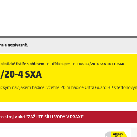
rma a nezávazně.
okotlaké čističe s ohřevem
Třída Super
HDS 13/20-4 SXA 10719360
/20-4 SXA
atickým navijákem hadice, včetně 20 m hadice Ultra Guard HP s teflono
 stroj v akci "
ZAŽIJTE SÍLU VODY V PRAXI
"