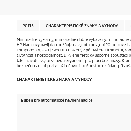
z
z
u
u
d
d
c
c
i
i
t
t
č
č
p
p
e
e
r
r
POPIS
CHARAKTERISTICKÉ ZNAKY A VÝHODY
k
k
i
i
.
.
c
c
Mimořádně výkonný, mimořádně dobře vybavený, mimořádně uživa
e
e
HP. Hadicový naviják umožňuje navíjení a odvíjení 20metrové h
komponenty, jako je vodou chlazený 4pólový elektromotor, rob
životnost a hospodárnost. Díky energeticky úsporné spouštěcí p
také uživatelsky přívětivou ergonomií pro práci bez únavy. Kr
bezpečnostními prvky i užitečnými možnostmi ukládání přísluše
CHARAKTERISTICKÉ ZNAKY A VÝHODY
Buben pro automatické navíjení hadice