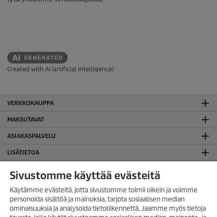
Created with AI (artificial intelligence)
VERKKOKAUPPA
MAKSUTAVAT
ASIAKASPALVELU
LISÄTIETOA
SUOMEN TOIMISTO
Sivustomme käyttää evästeitä
JURIDISTA TIETOA
Käytämme evästeitä, jotta sivustomme toimii oikein ja voimme
personoida sisältöä ja mainoksia, tarjota sosiaalisen median
Evästekäytäntö
ominaisuuksia ja analysoida tietoliikennettä. Jaamme myös tietoja
Takuuehdot