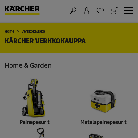
Ostoskori
Suosikit
Home
Verkkokauppa
KÄRCHER VERKKOKAUPPA
Home & Garden
Painepesurit
Matalapainepesurit