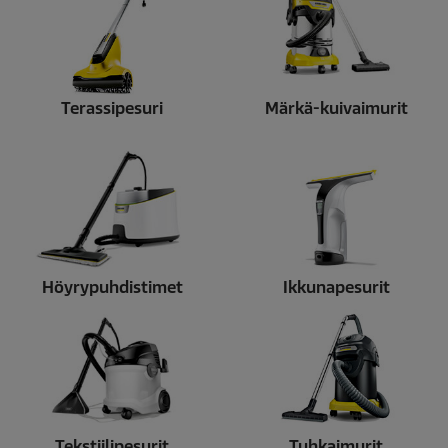
Terassipesuri
Märkä-kuivaimurit
Höyrypuhdistimet
Ikkunapesurit
Tekstiilipesurit
Tuhkaimurit