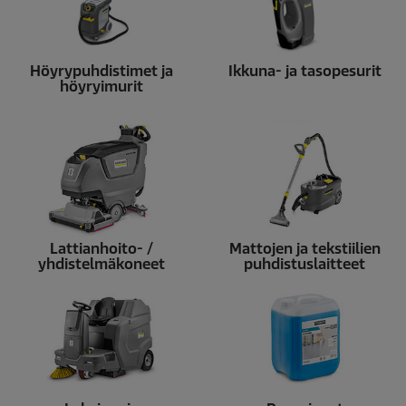
Höyrypuhdistimet ja
Ikkuna- ja tasopesurit
höyryimurit
Lattianhoito- /
Mattojen ja tekstiilien
yhdistelmäkoneet
puhdistuslaitteet