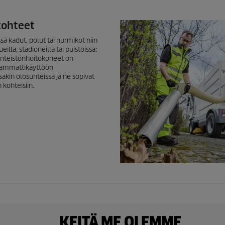
kohteet
sä kadut, polut tai nurmikot niin
eilla, stadioneilla tai puistoissa:
iinteistönhoitokoneet on
 ammattikäyttöön
akin olosuhteissa ja ne sopivat
 kohteisiin.
KEITÄ ME OLEMME