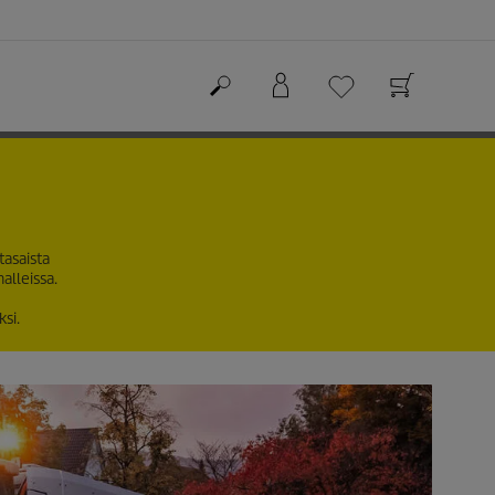
tasaista
halleissa.
si.