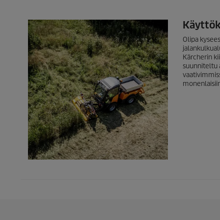
Käyttö
Olipa kysees
jalankulkualu
Kärcherin k
suunniteltu
vaativimmiss
monenlaisiin