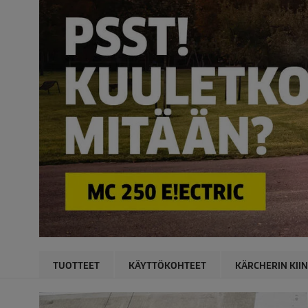
TUOTTEET
KÄYTTÖKOHTEET
KÄRCHERIN KII