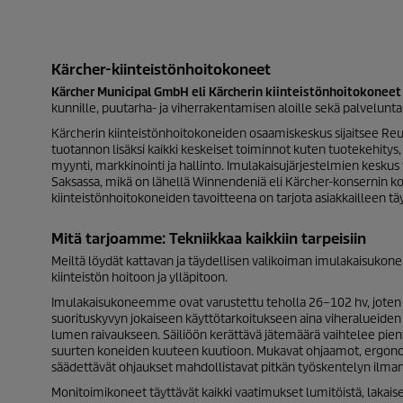
Kärcher-kiinteistönhoitokoneet
Kärcher Municipal GmbH
eli Kärcherin kiinteistönhoitokoneet
kunnille, puutarha- ja viherrakentamisen aloille sekä palveluntarj
Kärcherin kiinteistönhoitokoneiden osaamiskeskus sijaitsee Reut
tuotannon lisäksi kaikki keskeiset toiminnot kuten tuotekehitys, 
myynti, markkinointi ja hallinto. Imulakaisujärjestelmien keskus
Saksassa, mikä on lähellä Winnendeniä eli Kärcher-konsernin ko
kiinteistönhoitokoneiden tavoitteena on tarjota asiakkailleen tä
Mitä tarjoamme: Tekniikkaa kaikkiin tarpeisiin
Meiltä löydät kattavan ja täydellisen valikoiman imulakaisukon
kiinteistön hoitoon ja ylläpitoon.
Imulakaisukoneemme ovat varustettu teholla 26–102 hv, joten 
suorituskyvyn jokaiseen käyttötarkoitukseen aina viheralueiden
lumen raivaukseen. Säiliöön kerättävä jätemäärä vaihtelee pie
suurten koneiden kuuteen kuutioon. Mukavat ohjaamot, ergonomi
säädettävät ohjaukset mahdollistavat pitkän työskentelyn ilma
Monitoimikoneet täyttävät kaikki vaatimukset lumitöistä, lakais