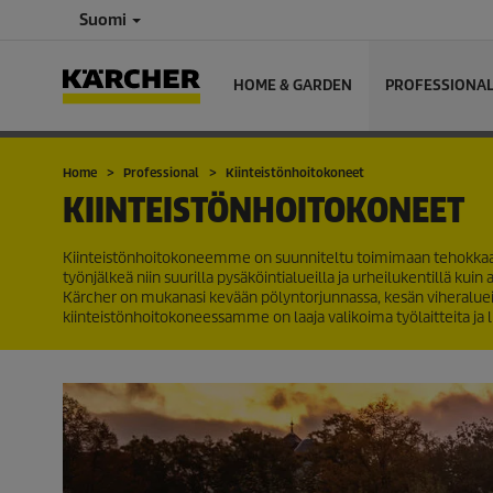
Suomi
HOME & GARDEN
PROFESSIONA
Home
Professional
Kiinteistönhoitokoneet
KIINTEISTÖNHOITOKONEET
Kiinteistönhoitokoneemme on suunniteltu toimimaan tehokkaasti j
työnjälkeä niin suurilla pysäköintialueilla ja urheilukentillä kuin 
Kärcher on mukanasi kevään pölyntorjunnassa, kesän viheralueide
kiinteistönhoitokoneessamme on laaja valikoima työlaitteita ja l