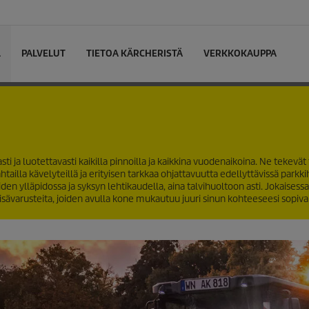
L
PALVELUT
TIETOA KÄRCHERISTÄ
VERKKOKAUPPA
a luotettavasti kaikilla pinnoilla ja kaikkina vuodenaikoina. Ne tekevät 
ahtailla kävelyteillä ja erityisen tarkkaa ohjattavuutta edellyttävissä parkki
n ylläpidossa ja syksyn lehtikaudella, aina talvihuoltoon asti. Jokaisessa
isävarusteita, joiden avulla kone mukautuu juuri sinun kohteeseesi sopivak