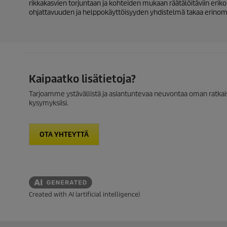
rikkakasvien torjuntaan ja kohteiden mukaan räätälöitäviin erik
ohjattavuuden ja helppokäyttöisyyden yhdistelmä takaa erinomai
Kaipaatko lisätietoja?
Tarjoamme ystävällistä ja asiantuntevaa neuvontaa oman ratkais
kysymyksiisi.
OTA YHTEYTTÄ
Created with AI (artificial intelligence)