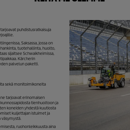
tarjoavat puhdistusratkaisuja
oajille.
lingenissa, Saksassa, jossa on
hankinta, tuotehallinta, huolto,
 taas sijaitsee Schwaikheimissa,
tipaikkaa. Kärcherin
yden palvelun paketti.
eita sekä monitoimikoneita
ne tarjoavat erinomaisen
 kunnossapidosta tienhuoltoon ja
nten koneiden yhdestä kuutiosta
set kuljettajan istuimet ja
n väsymystä.
emisesta, ruohonleikkuusta aina