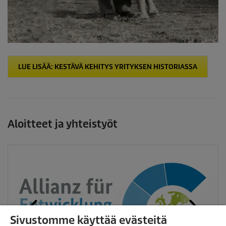
LUE LISÄÄ: KESTÄVÄ KEHITYS YRITYKSEN HISTORIASSA
Aloitteet ja yhteistyöt
Sivustomme käyttää evästeitä