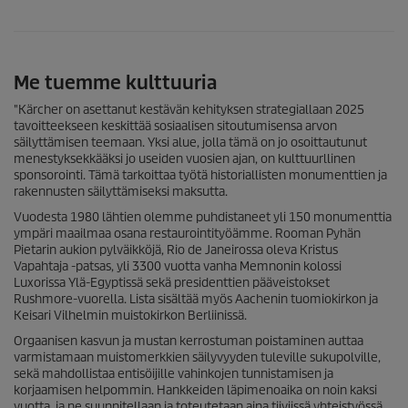
Me tuemme kulttuuria
"Kärcher on asettanut kestävän kehityksen strategiallaan 2025
tavoitteekseen keskittää sosiaalisen sitoutumisensa arvon
säilyttämisen teemaan. Yksi alue, jolla tämä on jo osoittautunut
menestyksekkääksi jo useiden vuosien ajan, on kulttuurllinen
sponsorointi. Tämä tarkoittaa työtä historiallisten monumenttien ja
rakennusten säilyttämiseksi maksutta.
Vuodesta 1980 lähtien olemme puhdistaneet yli 150 monumenttia
ympäri maailmaa osana restaurointityöämme. Rooman Pyhän
Pietarin aukion pylväikköjä, Rio de Janeirossa oleva Kristus
Vapahtaja -patsas, yli 3300 vuotta vanha Memnonin kolossi
Luxorissa Ylä-Egyptissä sekä presidenttien pääveistokset
Rushmore-vuorella. Lista sisältää myös Aachenin tuomiokirkon ja
Keisari Vilhelmin muistokirkon Berliinissä.
Orgaanisen kasvun ja mustan kerrostuman poistaminen auttaa
varmistamaan muistomerkkien säilyvyyden tuleville sukupolville,
sekä mahdollistaa entisöijille vahinkojen tunnistamisen ja
korjaamisen helpommin. Hankkeiden läpimenoaika on noin kaksi
vuotta, ja ne suunnitellaan ja toteutetaan aina tiiviissä yhteistyössä