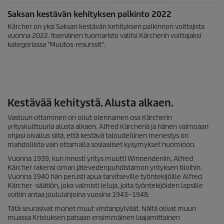
Saksan kestävän kehityksen palkinto 2022
Kärcher on yksi Saksan kestävän kehityksen palkinnon voittajista
vuonna 2022. Itsenäinen tuomaristo valitsi Kärcherin voittajaksi
kategoriassa "Muutos-resurssit".
Kestävää kehitystä. Alusta alkaen.
Vastuun ottaminen on ollut olennainen osa Kärcherin
yrityskulttuuria alusta alkaen. Alfred Kärcheriä ja hänen vaimoaan
ohjasi oivallus siitä, että kestävä taloudellinen menestys on
mahdollista vain ottamalla sosiaaliset kysymykset huomioon.
Vuonna 1939, kun innosti yritys muutti Winnendeniin, Alfred
Kärcher rakensi oman jätevedenpuhdistamon yrityksen tiloihin.
Vuonna 1940 hän perusti apua tarvitseville työntekijöille Alfred
Kärcher -säätiön, joka valmisti leluja, joita työntekijöiden lapsille
voitiin antaa joululahjoina vuosina 1943–1948.
Tätä seurasivat monet muut virstanpylväät. Näitä olivat muun
muassa Kristuksen patsaan ensimmäinen laajamittainen