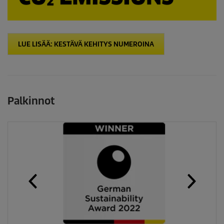
LUE LISÄÄ: KESTÄVÄ KEHITYS NUMEROINA
Palkinnot