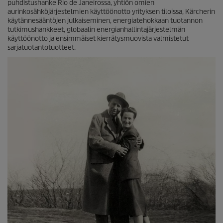
puhdistushanke Rio de Janeirossa, yhtiön omien
aurinkosähköjärjestelmien käyttöönotto yrityksen tiloissa, Kärcherin
käytännesääntöjen julkaiseminen, energiatehokkaan tuotannon
tutkimushankkeet, globaalin energianhallintajärjestelmän
käyttöönotto ja ensimmäiset kierrätysmuovista valmistetut
sarjatuotantotuotteet.