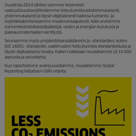
/
Vuodesta 2014 lähtien olemme kirjanneet
0
vastuullisuustavoitteidemme toteutumista johdonmukaisesti,
s
yhdenmukaisesti ja täysin digitaalisesti kaikissa tuotanto- ja
e
logistiikkakohteissamme maailmanlaajuisesti. Näin arvioimme
k
u
esimerkiksihiilidioksidipäästöjä, veden ja energian kulutusta ja
n
pakkausmateriaalien kehitystä.
t
Seuraamme myös ympäristölainsäädännön ja -standardien, kuten
e
j
ISO 14001 -standardin, vaatimusten toteutumista standardoidulla ja
a
täysin digitaalisella tavalla. Kaiken kaikkiaan noudatamme yli 10 000
asetusta ja velvoitetta.
Kun raportoimme avainluvuistamme, noudatamme Global
Reporting Initiativen (GRI) ohjeita.