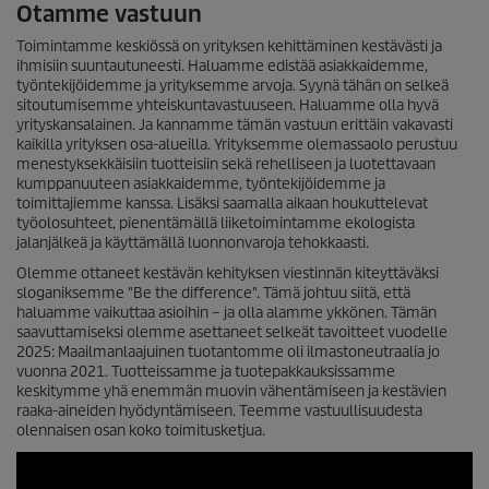
Otamme vastuun
Toimintamme keskiössä on yrityksen kehittäminen kestävästi ja
ihmisiin suuntautuneesti. Haluamme edistää asiakkaidemme,
työntekijöidemme ja yrityksemme arvoja. Syynä tähän on selkeä
sitoutumisemme yhteiskuntavastuuseen. Haluamme olla hyvä
yrityskansalainen. Ja kannamme tämän vastuun erittäin vakavasti
kaikilla yrityksen osa-alueilla. Yrityksemme olemassaolo perustuu
menestyksekkäisiin tuotteisiin sekä rehelliseen ja luotettavaan
kumppanuuteen asiakkaidemme, työntekijöidemme ja
toimittajiemme kanssa. Lisäksi saamalla aikaan houkuttelevat
työolosuhteet, pienentämällä liiketoimintamme ekologista
jalanjälkeä ja käyttämällä luonnonvaroja tehokkaasti.
Olemme ottaneet kestävän kehityksen viestinnän kiteyttäväksi
sloganiksemme "Be the difference". Tämä johtuu siitä, että
haluamme vaikuttaa asioihin – ja olla alamme ykkönen. Tämän
saavuttamiseksi olemme asettaneet selkeät tavoitteet vuodelle
2025: Maailmanlaajuinen tuotantomme oli ilmastoneutraalia jo
vuonna 2021. Tuotteissamme ja tuotepakkauksissamme
keskitymme yhä enemmän muovin vähentämiseen ja kestävien
raaka-aineiden hyödyntämiseen. Teemme vastuullisuudesta
olennaisen osan koko toimitusketjua.