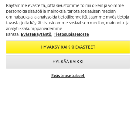
Käytämme evästeitä, jotta sivustomme toimii oikein ja voimme
personoida sisältöä ja mainoksia, tarjota sosiaalisen median
ominaisuuksia ja analysoida tietoliikennettä. Jaamme myös tietoja
Kehitysyhteistyön ja ilmastoliiton tukija
tavasta, jolla käytät sivustoamme sosiaalisen median, mainonta- ja
analytiikkakumppaneidemme
Kärcher on virallinen tukija kehitysyhteistyö- ja ilmastoliitolle, jonka
kanssa.
Evästekäytäntö.
Tietosuojaseloste
perusti Saksan liittovaltion taloudellisen yhteistyön ja kehityksen
ministeriö (BMZ). Tavoitteena on kehityksen ja ilmastonsuojelun
samanaikainen edistäminen.
HYVÄKSY KAIKKI EVÄSTEET
HYLKÄÄ KAIKKI
Evästeasetukset
Created with AI (artificial intelligence)
VERKKOKAUPPA
MAKSUTAVAT
ASIAKASPALVELU
LISÄTIETOA