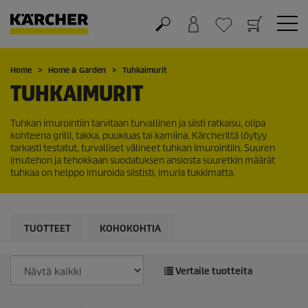
Ostoskori
Suosikit
Home
Home & Garden
Tuhkaimurit
TUHKAIMURIT
Tuhkan imurointiin tarvitaan turvallinen ja siisti ratkaisu, olipa
kohteena grilli, takka, puukiuas tai kamiina. Kärcheriltä löytyy
tarkasti testatut, turvalliset välineet tuhkan imurointiin. Suuren
imutehon ja tehokkaan suodatuksen ansiosta suuretkin määrät
tuhkaa on helppo imuroida siististi, imuria tukkimatta.
TUOTTEET
KOHOKOHTIA
Vertaile tuotteita