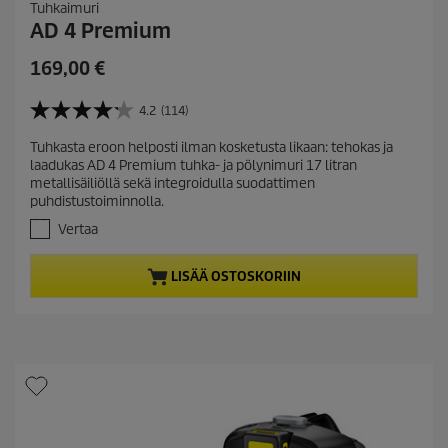
Tuhkaimuri
AD 4 Premium
C
169,00 €
u
r
4.2
(114)
4
r
.
Tuhkasta eroon helposti ilman kosketusta likaan: tehokas ja
e
2
laadukas AD 4 Premium tuhka- ja pölynimuri 17 litran
/
n
metallisäiliöllä sekä integroidulla suodattimen
5
t
puhdistustoiminnolla.
t
p
ä
Vertaa
r
h
t
o
LISÄÄ OSTOSKORIIN
e
d
ä
u
.
c
1
t
1
4
p
a
r
r
i
v
c
o