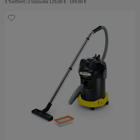
3
Tuotteet |
2
tarjousta
129,00 €
-
169,00 €