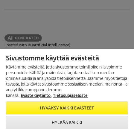
Created with AI (artificial intelligence)
Sivustomme käyttää evästeitä
VERKKOKAUPPA
Käytämme evästeitä, jotta sivustomme toimii oikein ja voimme
personoida sisältöä ja mainoksia, tarjota sosiaalisen median
MAKSUTAVAT
ominaisuuksia ja analysoida tietoliikennettä. Jaamme myös tietoja
TILAA UUTISKIRJE!
tavasta, jolla käytät sivustoamme sosiaalisen median, mainonta- ja
ASIAKASPALVELU
analytiikkakumppaneidemme
Tilaa uutiskirjeemme, ja saat
seuraavasta ostosta 10%
kanssa.
Evästekäytäntö.
Tietosuojaseloste
LISÄTIETOA
alennuksen
verkkokaupassamme.
SUOMEN TOIMISTO
HYVÄKSY KAIKKI EVÄSTEET
JURIDISTA TIETOA
TILAA UUTISKIRJE
HYLKÄÄ KAIKKI
Evästekäytäntö
Takuuehdot