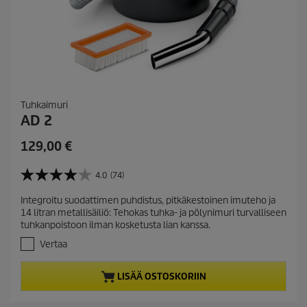
Tuhkaimuri
AD 2
C
129,00 €
u
r
4.0
(74)
4
r
.
Integroitu suodattimen puhdistus, pitkäkestoinen imuteho ja
e
0
14 litran metallisäiliö: Tehokas tuhka- ja pölynimuri turvalliseen
/
n
tuhkanpoistoon ilman kosketusta lian kanssa.
5
t
t
Vertaa
p
ä
r
h
LISÄÄ OSTOSKORIIN
t
o
e
d
ä