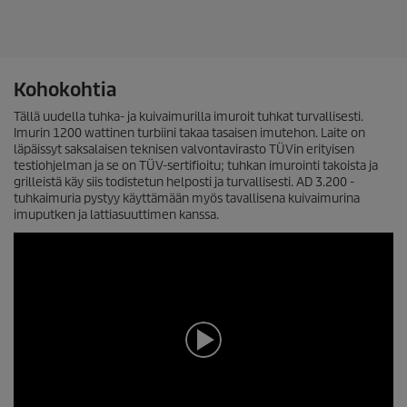
u
.
c
7
t
4
a
p
r
r
Kohokohtia
v
i
o
Tällä uudella tuhka- ja kuivaimurilla imuroit tuhkat turvallisesti.
c
s
Imurin 1200 wattinen turbiini takaa tasaisen imutehon. Laite on
t
e
läpäissyt saksalaisen teknisen valvontavirasto TÜVin erityisen
e
testiohjelman ja se on TÜV-sertifioitu; tuhkan imurointi takoista ja
l
grilleistä käy siis todistetun helposti ja turvallisesti. AD 3.200 -
u
tuhkaimuria pystyy käyttämään myös tavallisena kuivaimurina
a
imuputken ja lattiasuuttimen kanssa.