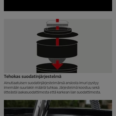
0
s
e
c
o
n
d
s
o
f
0
s
e
c
o
n
Tehokas suodatinjärjestelmä
d
Ainutlaatuisen suodatinjärjestelmänsä ansiosta imuri pystyy
s
imemään suuriakin määriä tuhkaa. Järjestelmä koostuu sekä
litteästä laakasuodattimesta että karkean lian suodattimesta.