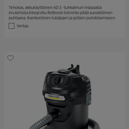
.
Tehokas, akkukäyttöinen AD 2 -tuhkaimuri reippaalla
6
imuteholla.Integroitu ReBoost-toiminto pitää suodattimen
/
puhtaana. Ihanteellinen tulisijojen ja grillien puhdistamiseen.
5
t
Vertaa
ä
h
t
e
ä
.
2
7
a
r
v
o
s
t
e
l
u
a