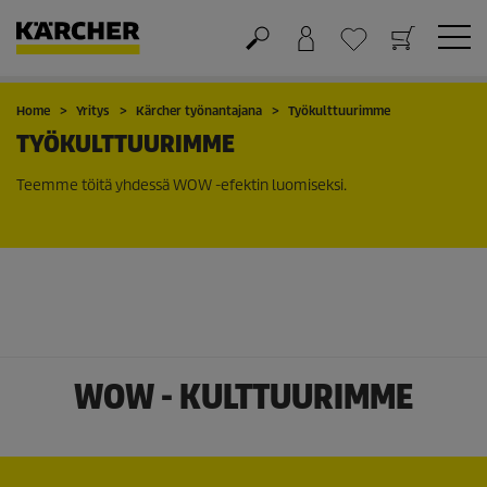
Ostoskori
Suosikit
Home
Yritys
Kärcher työnantajana
Työkulttuurimme
TYÖKULTTUURIMME
Teemme töitä yhdessä WOW -efektin luomiseksi.
WOW - KULTTUURIMME