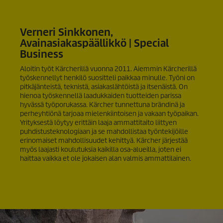
Verneri Sinkkonen,
Avainasiakaspäällikkö | Special
Business
Aloitin työt Kärcherillä vuonna 2011. Aiemmin Kärcherillä
työskennellyt henkilö suositteli paikkaa minulle. Työni on
pitkäjänteistä, teknistä, asiakaslähtöistä ja itsenäistä. On
hienoa työskennellä laadukkaiden tuotteiden parissa
hyvässä työporukassa. Kärcher tunnettuna brändinä ja
perheyhtiönä tarjoaa mielenkiintoisen ja vakaan työpaikan.
Yrityksestä löytyy erittäin laaja ammattitaito liittyen
puhdistusteknologiaan ja se mahdollistaa työntekijöille
erinomaiset mahdollisuudet kehittyä. Kärcher järjestää
myös laajasti koulutuksia kaikilla osa-alueilla, joten ei
haittaa vaikka et ole jokaisen alan valmis ammattilainen.