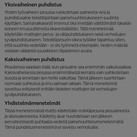
Yksivaiheinen puhdistus
Yhden työvaiheen pesussa ruiskutetaan paineella vesi ja
puhdistusaine tekstiilipintaan painehuuhtelukoneen suutinta
käyttäen. Samanaikaisesti irronnut lika imetään välittömästi takaisin
koneen imusuuttimella likavesisäiliöön. Tätä menetelmää
käytetään mattojen perus- ja välipuhdistukseen sekä verhoilujen
syväpuhdistukseen. Tekstiilipesurin oikea työliike tapahtuu siten,
että suutinta vedetään - ei siis työnnetä eteenpäin. Veden määrää
voidaan säädellä suulakkeen liipaisimen avulla.
Kaksivaiheinen puhdistus
Pesutehoa saadaan lisää, kun pesuaine saa enemmän vaikutusaikaa.
Kaksivaiheisessa pesussa ensimmäisellä kerralla vain suihkutetaan
liuosta ja annetaan sen hetki vaikuttaa. Tämä jälkeen suoritetaan
normaali suihkutus ja imu samaan aikaan. Tämä menetelmä
soveltuu erityisesti erittäin likaisten mattojen tai verhoilujen
syväpuhdistukseen.
Yhdistelmämenetelmät
Tässä menetelmässä matto käsitellään märkäpesuna pesuaineella
ja siivouskoneella. Käsitelty alue huuhdellaan sen jälkeen
perusteellisesti puhtaalla vedellä painehuuhtelumenetelmällä.
Tämä puhdistusmenetelmä ei sovellu verhoiluille.