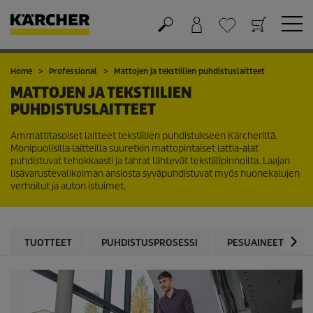
Ostoskori
Suosikit
Home
Professional
Mattojen ja tekstiilien puhdistuslaitteet
MATTOJEN JA TEKSTIILIEN
PUHDISTUSLAITTEET
Ammattitasoiset laitteet tekstiilien puhdistukseen Kärcheriltä.
Monipuolisilla laitteilla suuretkin mattopintaiset lattia-alat
puhdistuvat tehokkaasti ja tahrat lähtevät tekstiilipinnoilta. Laajan
lisävarustevalikoiman ansiosta syväpuhdistuvat myös huonekalujen
verhoilut ja auton istuimet.
TUOTTEET
PUHDISTUSPROSESSI
PESUAINEET