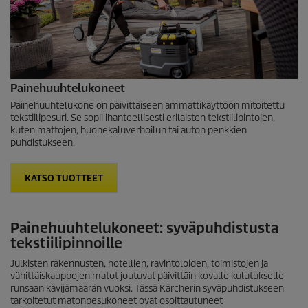
Painehuuhtelukoneet
Painehuuhtelukone on päivittäiseen ammattikäyttöön mitoitettu
tekstiilipesuri. Se sopii ihanteellisesti erilaisten tekstiilipintojen,
kuten mattojen, huonekaluverhoilun tai auton penkkien
puhdistukseen.
KATSO TUOTTEET
Painehuuhtelukoneet: syväpuhdistusta
tekstiilipinnoille
Julkisten rakennusten, hotellien, ravintoloiden, toimistojen ja
vähittäiskauppojen matot joutuvat päivittäin kovalle kulutukselle
runsaan kävijämäärän vuoksi. Tässä Kärcherin syväpuhdistukseen
tarkoitetut matonpesukoneet ovat osoittautuneet