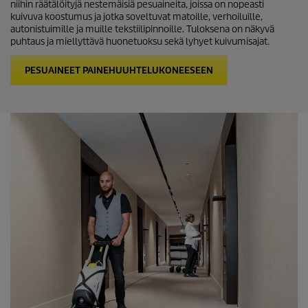
niihin räätälöityjä nestemäisiä pesuaineita, joissa on nopeasti
kuivuva koostumus ja jotka soveltuvat matoille, verhoiluille,
autonistuimille ja muille tekstiilipinnoille. Tuloksena on näkyvä
puhtaus ja miellyttävä huonetuoksu sekä lyhyet kuivumisajat.
PESUAINEET PAINEHUUHTELUKONEESEEN