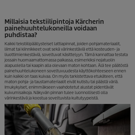
Millaisia tekstiilipintoja Kärcherin
painehuuhtelukoneilla voidaan
puhdistaa?
Kaikki tekstiilipäällysteiset lattiapinnat, joiden pohjamateriaalit,
liimat tai kiinnikkeet ovat sekä värinkestäviä että kosteuden- ja
liuottimienkestäviä, soveltuvat käsittelyyn. Tämä kannattaa testata
jossain huomaamattomassa paikassa, esimerkiksi nojatuolin
alapuolella tai kaapin alla olevaan maton kohtaan. Älä tee päätöstä
painehuuhtelukoneen soveltuvuudesta käyttökohteeseen ennen
kuin kaikki on taas kuivaa. On myös tarkistettava etukäteen, että
maton pohja- ja taustamateriaalit eivät kutistu tai päästä väriä.
Imukykyiset, enimmäkseen vaahdotetut alustat pidentävät
kuivumisaikoja. Näkyvän pinnan tulee luonnollisesti olla
värinkestävä ja koostua soveltuvista kuitutyypeistä.