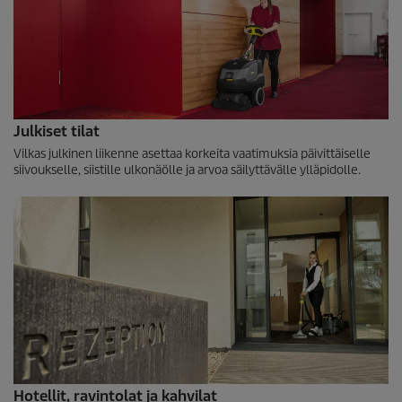
Julkiset tilat
Vilkas julkinen liikenne asettaa korkeita vaatimuksia päivittäiselle
siivoukselle, siistille ulkonäölle ja arvoa säilyttävälle ylläpidolle.
Hotellit, ravintolat ja kahvilat