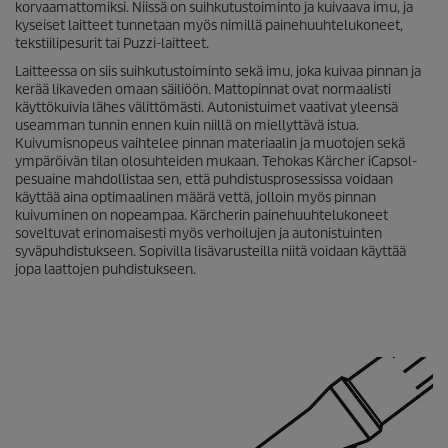
korvaamattomiksi. Niissä on suihkutustoiminto ja kuivaava imu, ja
kyseiset laitteet tunnetaan myös nimillä painehuuhtelukoneet,
tekstiilipesurit tai
Puzzi
-laitteet.
Laitteessa on siis suihkutustoiminto sekä imu, joka kuivaa pinnan ja
kerää likaveden omaan säiliöön. Mattopinnat ovat normaalisti
käyttökuivia lähes välittömästi. Autonistuimet vaativat yleensä
useamman tunnin ennen kuin niillä on miellyttävä istua.
Kuivumisnopeus vaihtelee pinnan materiaalin ja muotojen sekä
ympäröivän tilan olosuhteiden mukaan. Tehokas Kärcher iCapsol-
pesuaine mahdollistaa sen, että puhdistusprosessissa voidaan
käyttää aina optimaalinen määrä vettä, jolloin myös pinnan
kuivuminen on nopeampaa. Kärcherin painehuuhtelukoneet
soveltuvat erinomaisesti myös verhoilujen ja autonistuinten
syväpuhdistukseen. Sopivilla lisävarusteilla niitä voidaan käyttää
jopa laattojen puhdistukseen.