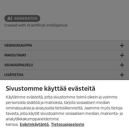
Created with AI (artificial intelligence)
VERKKOKAUPPA
MAKSUTAVAT
ASIAKASPALVELU
LISÄTIETOA
SUOMEN TOIMISTO
Sivustomme käyttää evästeitä
JURIDISTA TIETOA
Käytämme evästeitä, jotta sivustomme toimii oikein ja voimme
personoida sisältöä ja mainoksia, tarjota sosiaalisen median
Evästekäytäntö
ominaisuuksia ja analysoida tietoliikennettä. Jaamme myös tietoja
Takuuehdot
TILAA UUTISKIRJE!
tavasta, jolla käytät sivustoamme sosiaalisen median, mainonta- ja
Tietosuojaseloste
analytiikkakumppaneidemme
Tilaa uutiskirjeemme, ja saat
seuraavasta ostosta 10%
Yleiset käyttöehdot
kanssa.
Evästekäytäntö.
Tietosuojaseloste