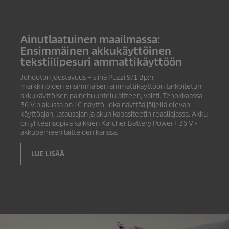
Ainutlaatuinen maailmassa:
Ensimmäinen akkukäyttöinen
tekstiilipesuri ammattikäyttöön
Johdoton joustavuus – siinä
Puzzi
9/1 Bp:n,
markkinoiden ensimmäisen ammattikäyttöön tarkoitetun
akkukäyttöisen painehuuhtelulaitteen, valtti. Tehokkaassa
36 V:n akussa on LC-näyttö, joka näyttää jäljellä olevan
käyttöajan, latausajan ja akun kapasiteetin reaaliajassa. Akku
on yhteensopiva kaikkien Kärcher Battery Power+ 36 V -
akkuperheen laitteiden kanssa.
LUE LISÄÄ