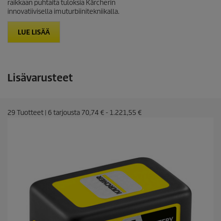
raikkaan puhtaita tuloksia Kärcherin
innovatiivisella imuturbiinitekniikalla.
LUE LISÄÄ
Lisävarusteet
29
Tuotteet
|
6
tarjousta
70,74 €
-
1.221,55 €