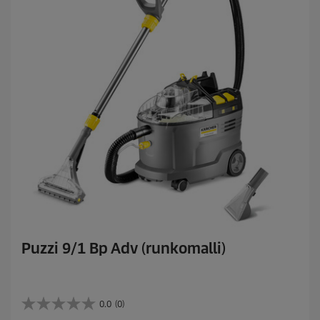
e
Puzzi 9/1 Bp Adv (runkomalli)
0.0
(0)
0