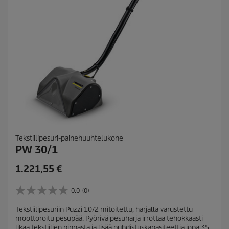
a
Tekstiilipesuri-painehuuhtelukone
PW 30/1
C
1.221,55 €
u
r
0.0
(0)
0
r
.
Tekstiilipesuriin Puzzi 10/2 mitoitettu, harjalla varustettu
e
0
moottoroitu pesupää. Pyörivä pesuharja irrottaa tehokkaasti
/
n
likaa tekstiilien pinnasta ja lisää puhdistuskapasiteettia jopa 35