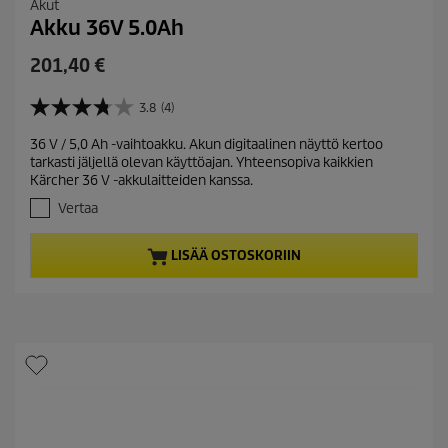
Akut
Akku 36V 5.0Ah
C
201,40 €
u
r
3.8
(4)
3
r
.
36 V / 5,0 Ah -vaihtoakku. Akun digitaalinen näyttö kertoo
e
8
tarkasti jäljellä olevan käyttöajan. Yhteensopiva kaikkien
/
n
Kärcher 36 V -akkulaitteiden kanssa.
5
t
t
Vertaa
p
ä
r
h
LISÄÄ OSTOSKORIIN
t
o
e
d
ä
u
.
c
4
t
a
r
p
v
r
o
i
s
c
t