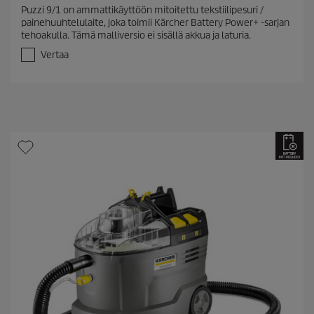
.
Puzzi 9/1 on ammattikäyttöön mitoitettu tekstiilipesuri /
0
painehuuhtelulaite, joka toimii Kärcher Battery Power+ -sarjan
/
tehoakulla. Tämä malliversio ei sisällä akkua ja laturia.
5
t
Vertaa
ä
h
t
e
ä
.