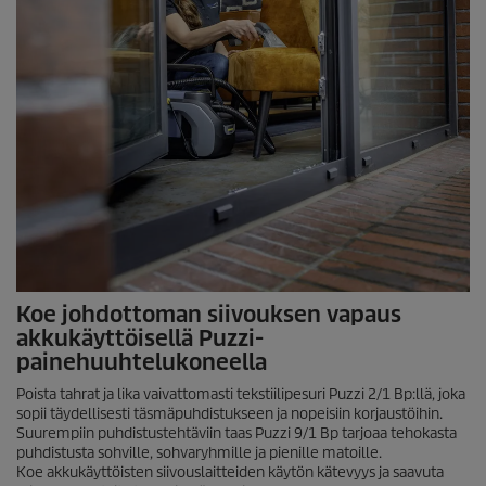
Koe johdottoman siivouksen vapaus
akkukäyttöisellä
Puzzi
-
painehuuhtelukoneella
Poista tahrat ja lika vaivattomasti tekstiilipesuri
Puzzi
2/1 Bp:llä, joka
sopii täydellisesti täsmäpuhdistukseen ja nopeisiin korjaustöihin.
Suurempiin puhdistustehtäviin taas
Puzzi
9/1 Bp tarjoaa tehokasta
puhdistusta sohville, sohvaryhmille ja pienille matoille.
Koe akkukäyttöisten siivouslaitteiden käytön kätevyys ja saavuta