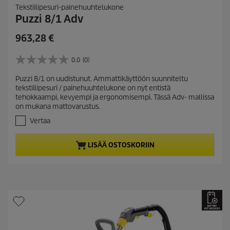
Tekstiilipesuri-painehuuhtelukone
Puzzi 8/1 Adv
C
963,28 €
u
r
0.0
(0)
0
r
.
Puzzi 8/1 on uudistunut. Ammattikäyttöön suunniteltu
e
0
tekstiilipesuri / painehuuhtelukone on nyt entistä
/
n
tehokkaampi, kevyempi ja ergonomisempi. Tässä Adv- mallissa
5
t
on mukana mattovarustus.
t
p
ä
Vertaa
r
h
t
o
LISÄÄ OSTOSKORIIN
e
d
ä
u
.
c
t
p
r
i
c