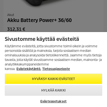
Akut
Akku Battery Power+ 36/60
C
312,31 €
u
Sivustomme käyttää evästeitä
r
3.0
(3)
3
r
.
Käytämme evästeitä, jotta sivustomme toimii oikein ja voimme
6,0 Ah:n kapasiteetti takaa pitkän käyttöajan Battery Power+ 36
e
0
personoida sisältöä ja mainoksia, tarjota sosiaalisen median
V litiumioniakulle. Erittäin tehokkaassa akussa on
/
n
ominaisuuksia ja analysoida tietoliikennettä. Jaamme myös tietoja
innovatiivinen reaaliaikateknolgia, LCD-näyttö ja
5
TILAA UUTISKIRJE!
tavasta, jolla käytät sivustoamme sosiaalisen median, mainonta- ja
t
jännitevalvonta.
t
analytiikkakumppaneidemme
Tilaa uutiskirjeemme, ja saat
p
ä
Vertaa
seuraavasta ostosta 10%
kanssa.
Evästekäytäntö.
Tietosuojaseloste
r
h
alennuksen
t
o
verkkokaupassamme.
HYVÄKSY KAIKKI EVÄSTEET
LISÄÄ OSTOSKORIIN
e
d
ä
u
TILAA UUTISKIRJE
.
HYLKÄÄ KAIKKI
c
3
t
a
r
Evästeasetukset
p
v