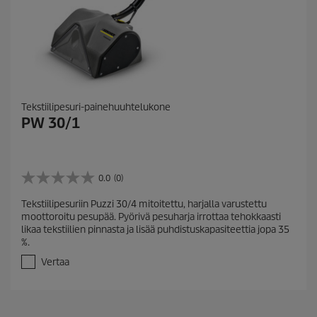
Tekstiilipesuri-painehuuhtelukone
PW 30/1
0.0
(0)
0
.
Tekstiilipesuriin Puzzi 30/4 mitoitettu, harjalla varustettu
0
moottoroitu pesupää. Pyörivä pesuharja irrottaa tehokkaasti
/
likaa tekstiilien pinnasta ja lisää puhdistuskapasiteettia jopa 35
5
%.
t
ä
Vertaa
h
t
e
ä