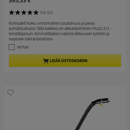
C
395,33 €
u
r
5.0
(11)
5
r
.
Kompakti koko, erinomainen joustavuus ja paras
e
0
puhdistustulos: tätä kaikkea on akkukäyttöinen Puzzi 2/1 -
/
n
tekstiilipesuri. Ammattilaisen valinta liikkuvaan työhön ja
5
t
nopeaan tahranpoistoon.
t
p
ä
Vertaa
r
h
t
o
LISÄÄ OSTOSKORIIN
e
d
ä
u
.
c
1
t
1
a
p
r
r
v
i
o
c
s
t
e
e
l
u