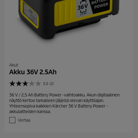
Akut
Akku 36V 2.5Ah
3.0
(2)
3
.
36 V / 2,5 Ah Battery Power -vaihtoakku. Akun digitaalinen
0
näyttö kertoo tarkalleen jäljellä olevan käyttöajan.
/
Yhteensopiva kaikkien Kärcher 36 V Battery Power -
5
akkulaitteiden kanssa.
t
ä
Vertaa
h
t
e