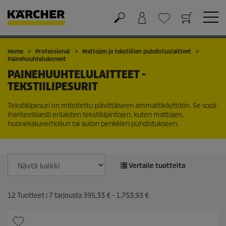
Ostoskori
Suosikit
Home
Professional
Mattojen ja tekstiilien puhdistuslaitteet
Painehuuhtelukoneet
PAINEHUUHTELULAITTEET -
TEKSTIILIPESURIT
Tekstiilipesuri on mitoitettu päivittäiseen ammattikäyttöön. Se sopii
ihanteellisesti erilaisten tekstiilipintojen, kuten mattojen,
huonekaluverhoilun tai auton penkkien puhdistukseen.
Vertaile tuotteita
12
Tuotteet |
7
tarjousta
395,33 €
-
1.753,93 €