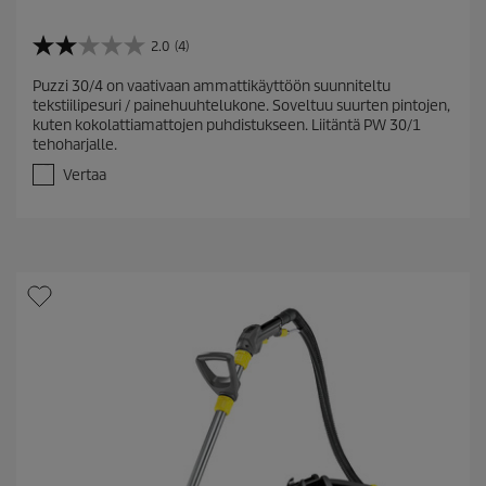
2.0
(4)
2
.
Puzzi 30/4 on vaativaan ammattikäyttöön suunniteltu
0
tekstiilipesuri / painehuuhtelukone. Soveltuu suurten pintojen,
/
kuten kokolattiamattojen puhdistukseen. Liitäntä PW 30/1
5
tehoharjalle.
t
ä
Vertaa
h
t
e
ä
.
4
a
r
v
o
s
t
e
l
u
a