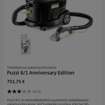
a
Tekstiilipesuri-painehuuhtelukone
Puzzi 8/1 Anniversary Edition
C
751,75 €
u
r
3.0
(2)
3
r
.
Puzzi 8/1 on ammattikäyttöön suunniteltu tekstiilipesuri /
e
0
painehuuhtelukone. Nyt tyylikkään mustana, Kärcher 90-