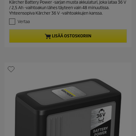
Kärcher Battery Power -sarjan musta akkulaturi, joka lataa 36 V
e
0
/ 2,5 Ah -vaihtoakun lähes täyteen vain 48 minuutissa.
/
n
Yhteensopiva Kärcher 36 V -vaihtoakkujen kanssa.
5
t
t
Vertaa
p
ä
r
h
LISÄÄ OSTOSKORIIN
t
o
e
d
ä
u
.
c
1
t
a
r
p
v
r
o
i
s
c
t
e
e
l
u