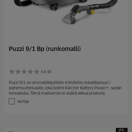
Puzzi 9/1 Bp (runkomalli)
0.0
(0)
0
.
Puzzi 9/1 on ammattikäyttöön mitoitettu tekstiilipesuri /
0
painehuuhtelulaite, joka toimii Kärcher Battery Power+ -sarjan
/
tehoakulla. Tämä malliversio ei sisällä akkua ja laturia.
5
t
Vertaa
ä
h
t
e
ä