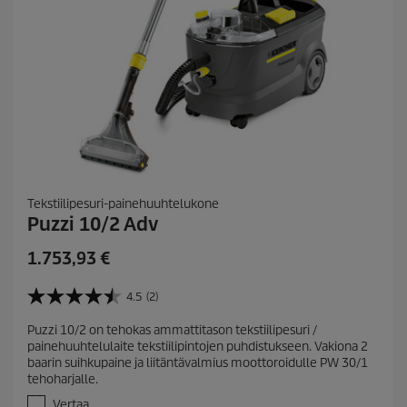
Tekstiilipesuri-painehuuhtelukone
Puzzi 10/2 Adv
C
1.753,93 €
u
r
4.5
(2)
4
r
.
Puzzi 10/2 on tehokas ammattitason tekstiilipesuri /
e
5
painehuuhtelulaite tekstiilipintojen puhdistukseen. Vakiona 2
/
n
baarin suihkupaine ja liitäntävalmius moottoroidulle PW 30/1
5
t
tehoharjalle.
t
p
ä
Vertaa