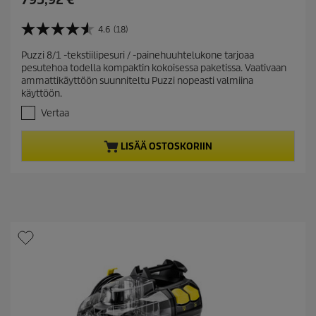
u
r
4.6
(18)
4
r
.
Puzzi 8/1 -tekstiilipesuri / -painehuuhtelukone tarjoaa
e
6
pesutehoa todella kompaktin kokoisessa paketissa. Vaativaan
/
n
ammattikäyttöön suunniteltu Puzzi nopeasti valmiina
5
t
käyttöön.
t
p
ä
Vertaa
r
h
t
o
LISÄÄ OSTOSKORIIN
e
d
ä
u
.
c
1
t
8
a
p
r
r
v
i
o
c
s
t
e
e
l
u