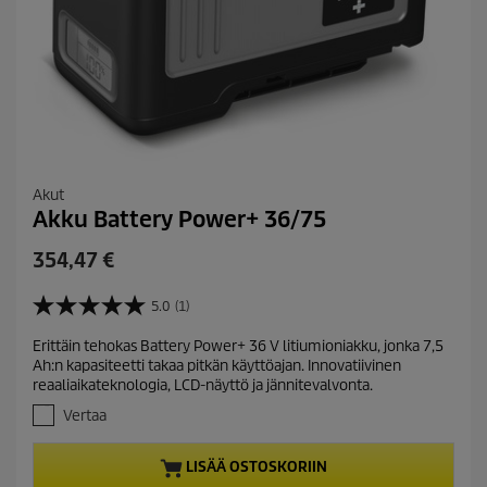
Akut
Akku Battery Power+ 36/75
C
354,47 €
u
r
5.0
(1)
5
r
.
Erittäin tehokas Battery Power+ 36 V litiumioniakku, jonka 7,5
e
0
Ah:n kapasiteetti takaa pitkän käyttöajan. Innovatiivinen
/
n
reaaliaikateknologia, LCD-näyttö ja jännitevalvonta.
5
t
t
Vertaa
p
ä
r
h
LISÄÄ OSTOSKORIIN
t
o