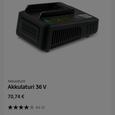
e
e
l
u
a
Akkulaturit
Akkulaturi 36 V
C
70,74 €
u
r
4.0
(1)
4
r
.