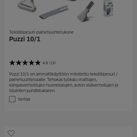
Tekstiilipesuri-painehuuhtelukone
Puzzi 10/1
4.9
(13)
4
.
Puzzi 10/1 on ammattikäyttöön mitoitettu tekstiilipesuri /
9
painehuuhtelulaite. Tehokas työkalu mattojen,
/
kangasverhoiltujen huonekalujen, auton sisäverhoilujen ja
5
istuinten puhdistukseen.
t
ä
Vertaa
h
t
e
ä
.
1
3