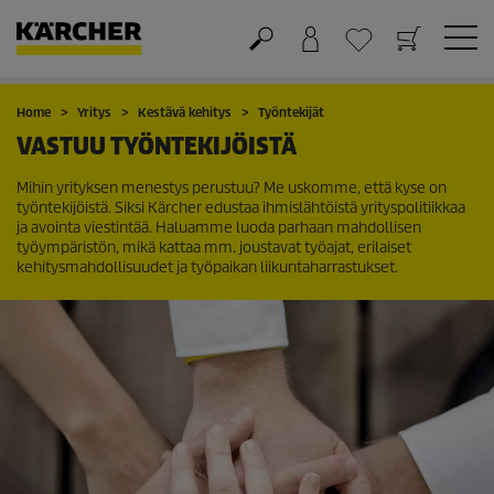
Ostoskori
Suosikit
Home
Yritys
Kestävä kehitys
Työntekijät
VASTUU TYÖNTEKIJÖISTÄ
Mihin yrityksen menestys perustuu? Me uskomme, että kyse on
työntekijöistä. Siksi Kärcher edustaa ihmislähtöistä yrityspolitiikkaa
ja avointa viestintää. Haluamme luoda parhaan mahdollisen
työympäristön, mikä kattaa mm. joustavat työajat, erilaiset
kehitysmahdollisuudet ja työpaikan liikuntaharrastukset.