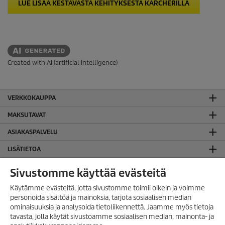
LUE LISÄÄ KESTÄVÄSTÄ KEHITYKSESTÄ KÄRCHERILLÄ
Created with AI (artificial intelligence)
VERKKOKAUPPA
MAKSUTAVAT
ASIAKASPALVELU
LISÄTIETOA
SUOMEN TOIMISTO
Sivustomme käyttää evästeitä
JURIDISTA TIETOA
Käytämme evästeitä, jotta sivustomme toimii oikein ja voimme
personoida sisältöä ja mainoksia, tarjota sosiaalisen median
Evästekäytäntö
ominaisuuksia ja analysoida tietoliikennettä. Jaamme myös tietoja
Takuuehdot
tavasta, jolla käytät sivustoamme sosiaalisen median, mainonta- ja
Tietosuojaseloste