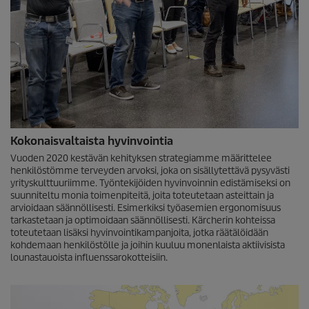
Kokonaisvaltaista hyvinvointia
Vuoden 2020 kestävän kehityksen strategiamme määrittelee
henkilöstömme terveyden arvoksi, joka on sisällytettävä pysyvästi
yrityskulttuuriimme. Työntekijöiden hyvinvoinnin edistämiseksi on
suunniteltu monia toimenpiteitä, joita toteutetaan asteittain ja
arvioidaan säännöllisesti. Esimerkiksi työasemien ergonomisuus
tarkastetaan ja optimoidaan säännöllisesti. Kärcherin kohteissa
toteutetaan lisäksi hyvinvointikampanjoita, jotka räätälöidään
kohdemaan henkilöstölle ja joihin kuuluu monenlaista aktiivisista
lounastauoista influenssarokotteisiin.