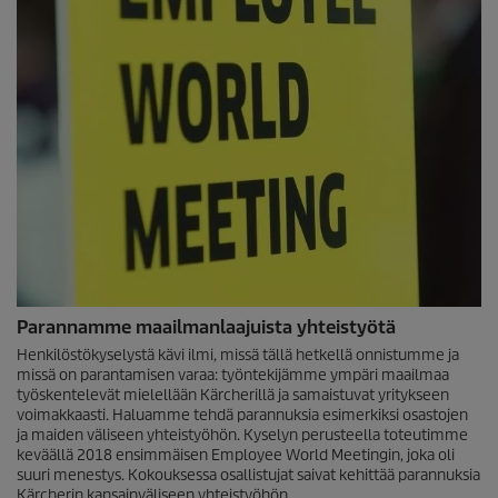
Parannamme maailmanlaajuista yhteistyötä
Henkilöstökyselystä kävi ilmi, missä tällä hetkellä onnistumme ja
missä on parantamisen varaa: työntekijämme ympäri maailmaa
työskentelevät mielellään Kärcherillä ja samaistuvat yritykseen
voimakkaasti. Haluamme tehdä parannuksia esimerkiksi osastojen
ja maiden väliseen yhteistyöhön. Kyselyn perusteella toteutimme
keväällä 2018 ensimmäisen Employee World Meetingin, joka oli
suuri menestys. Kokouksessa osallistujat saivat kehittää parannuksia
Kärcherin kansainväliseen yhteistyöhön.