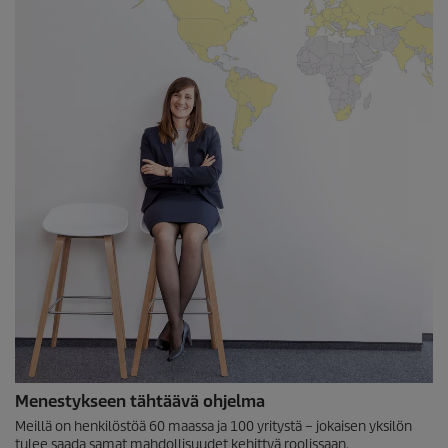
Menestykseen tähtäävä ohjelma
Meillä on henkilöstöä 60 maassa ja 100 yritystä – jokaisen yksilön
tulee saada samat mahdollisuudet kehittyä roolissaan,