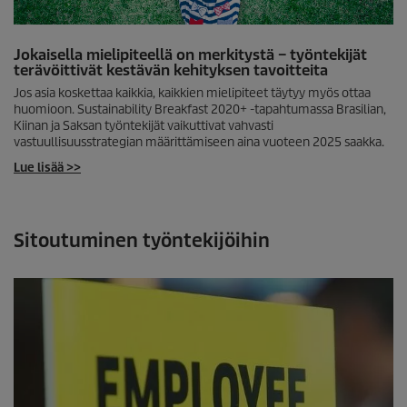
Jokaisella mielipiteellä on merkitystä – työntekijät
terävöittivät kestävän kehityksen tavoitteita
Jos asia koskettaa kaikkia, kaikkien mielipiteet täytyy myös ottaa
huomioon. Sustainability Breakfast 2020+ -tapahtumassa Brasilian,
Kiinan ja Saksan työntekijät vaikuttivat vahvasti
vastuullisuusstrategian määrittämiseen aina vuoteen 2025 saakka.
Lue lisää >>
Sitoutuminen työntekijöihin