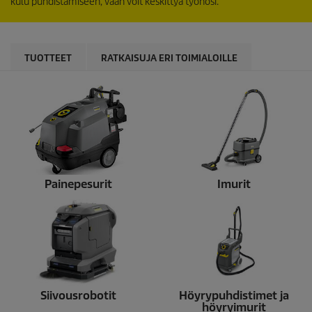
kulu puhdistamiseen, vaan voit keskittyä työhösi.
TUOTTEET
RATKAISUJA ERI TOIMIALOILLE
Painepesurit
Imurit
Siivousrobotit
Höyrypuhdistimet ja
höyryimurit