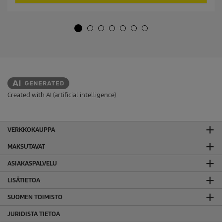
r
ä
o
h
d
t
u
e
c
ä
t
.
p
1
r
8
i
a
c
r
e
Created with AI (artificial intelligence)
v
o
s
t
VERKKOKAUPPA
e
l
MAKSUTAVAT
u
a
ASIAKASPALVELU
LISÄTIETOA
SUOMEN TOIMISTO
JURIDISTA TIETOA