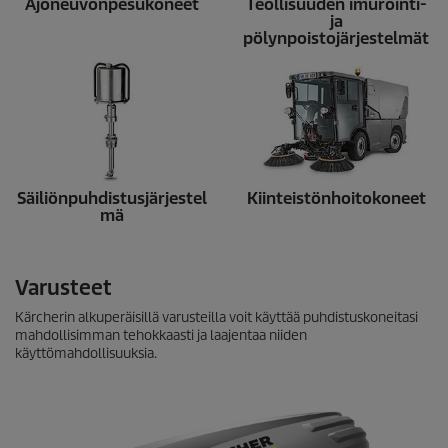
Ajoneuvonpesukoneet
Teollisuuden imurointi-
ja
pölynpoistojärjestelmät
Säiliönpuhdistusjärjestel
Kiinteistönhoitokoneet
mä
Varusteet
Kärcherin alkuperäisillä varusteilla voit käyttää puhdistuskoneitasi
mahdollisimman tehokkaasti ja laajentaa niiden
käyttömahdollisuuksia.