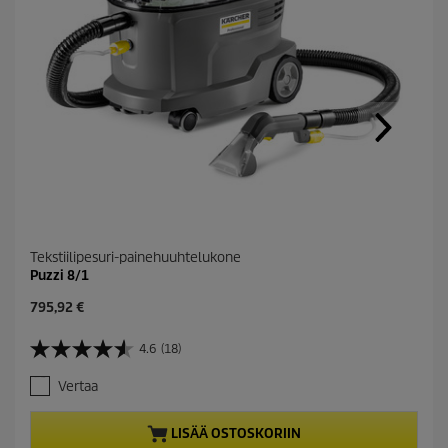
Tekstiilipesuri-painehuuhtelukone
Puzzi 8/1
C
795,92 €
u
r
4.6
(18)
4
r
.
e
Vertaa
6
n
/
t
5
p
LISÄÄ OSTOSKORIIN
t