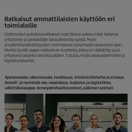
Ratkaisut ammattilaisten käyttöön eri
toimialoille
Optimoidut puhdistusratkaisut ovat tärkeä seikka mille tahansa
yritykselle jo pelkästään taloudellisista syistä. Myös
ympäristöystävällisyyden rooli kasvaa nykymaailmassa koko ajan.
Meiltä löydät laajan valikoiman tuotteita, jotka on räätälöity juuri
yrityksesi tarpeita silmällä pitäen. Tutustu myös asiakastarinoihin ja
käyttövinkkeihin.
Ajoneuvoala, rakennusala, teollisuus, kiinteistönhoito ja siivous,
hotelli- ja ravintola-ala, maatalous, kuljetus ja logistiikka,
vähittäiskauppa, terveydenhuoltosektori, julkinen sektori.