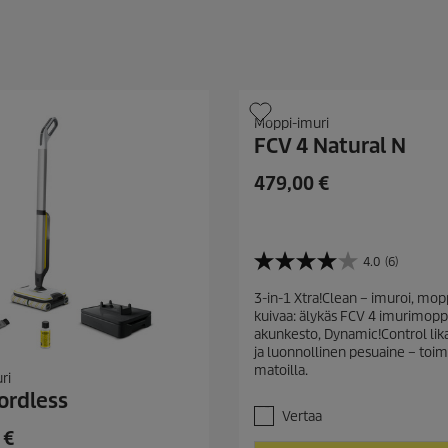
Moppi-imuri
FCV 4 Natural N
C
479,00 €
u
r
r
4.0
(6)
e
4
.
n
3-in-1 Xtra!Clean – imuroi, mop
0
t
kuivaa: älykäs FCV 4 imurimopp
/
p
akunkesto, Dynamic!Control lik
5
ja luonnollinen pesuaine – toimi
r
t
matoilla.
ä
o
ri
h
ordless
d
t
Vertaa
u
e
 €
c