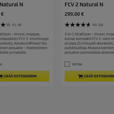
Natural N
FCV 2 Natural N
C
 €
299,00 €
u
r
4.1
(8)
4.6
(16)
4
r
.
ra!Clean – imuroi, moppaa,
3-in-1 Xtra!Clean – imuroi, mop
e
6
onipuolinen FCV 3 -imurimoppi,
kuivaa: kompakti FCV 2 -varsi-im
/
n
unkesto, Advanced!Power-tila
on jopa 25 minuutin akunkesto,
5
t
llinen pesuaine – ihanteellinen
puhdistustilaa. Mukana toimite
t
p
tioille ja matoille.
pesuaine luonnollisista ainesosi
ä
r
h
t
o
aa
Vertaa
e
d
ä
u
LISÄÄ OSTOSKORIIN
LISÄÄ OSTOSKORI
.
c
1
t
6
a
p
r
r
v
i
o
c
s
t