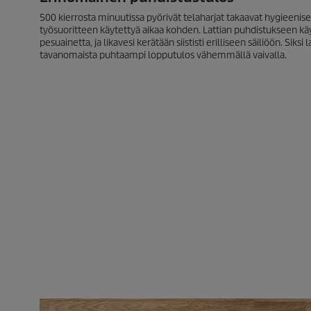
500 kierrosta minuutissa pyörivät telaharjat takaavat hygieeni
työsuoritteen käytettyä aikaa kohden. Lattian puhdistukseen kä
pesuainetta, ja likavesi kerätään siististi erilliseen säiliöön. Siks
tavanomaista puhtaampi lopputulos vähemmällä vaivalla.