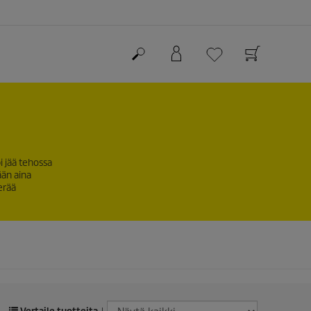
i jää tehossa
ään aina
erää