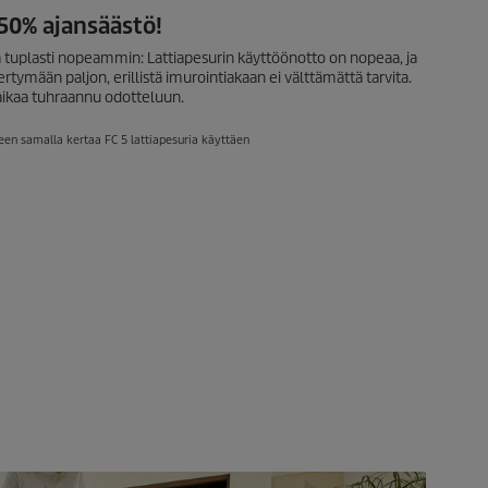
50% ajansäästö!
pa tuplasti nopeammin: Lattiapesurin käyttöönotto on nopeaa, ja
kertymään paljon, erillistä imurointiakaan ei välttämättä tarvita.
ä aikaa tuhraannu odotteluun.
seen samalla kertaa FC 5 lattiapesuria käyttäen