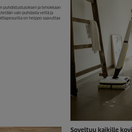
sen puhdistustuloksen ja tehokkaan
ytetään vain puhdasta vettä ja
i lattiapesurilla on helppo saavuttaa
Soveltuu kaikille kovi