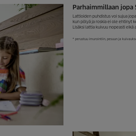
Parhaimmillaan jopa 
Lattioiden puhdistus voi sujua jo
kun pölyä ja roskia ei ole ehtinyt 
Lisäksi lattia kuivuu nopeasti eik
* perustuu imurointiin, pesuun ja kuivauk