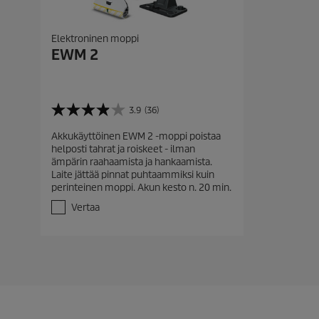
Elektroninen moppi
EWM 2
3.9
(36)
3
.
Akkukäyttöinen EWM 2 -moppi poistaa
9
helposti tahrat ja roiskeet - ilman
/
ämpärin raahaamista ja hankaamista.
5
Laite jättää pinnat puhtaammiksi kuin
t
perinteinen moppi. Akun kesto n. 20 min.
ä
h
Vertaa
t
e
ä
.
3
6
a
r