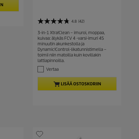
u
IN
r
r
4.8
(42)
e
4
.
n
3-in-1 Xtra!Clean – imuroi, moppaa,
8
t
kuivaa: älykäs FCV 4 -varsi-imuri 45
/
p
minuutin akunkestolla ja
5
Dynamic!Control-likatunnistimella –
r
t
toimii niin matoilla kuin kovillakin
ä
o
lattiapinnoilla.
h
d
t
Vertaa
u
e
c
ä
LISÄÄ OSTOSKORIIN
t
.
4
p
2
r
a
i
r
c
v
o
e
s
t
e