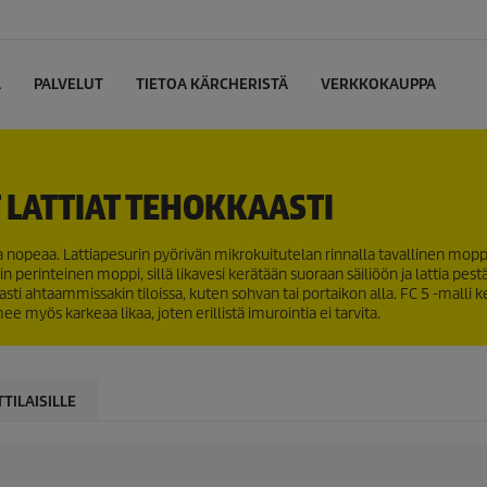
L
PALVELUT
TIETOA KÄRCHERISTÄ
VERKKOKAUPPA
 LATTIAT TEHOKKAASTI
a nopeaa. Lattiapesurin pyörivän mikrokuitutelan rinnalla tavallinen mopp
n perinteinen moppi, sillä likavesi kerätään suoraan säiliöön ja lattia pest
sti ahtaammissakin tiloissa, kuten sohvan tai portaikon alla. FC 5 -malli k
 myös karkeaa likaa, joten erillistä imurointia ei tarvita.
TILAISILLE