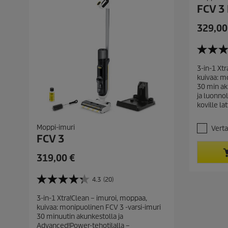
e
e
FCV 3 
l
l
u
u
C
329,00
a
a
u
r
4
r
.
3-in-1 Xt
e
1
kuivaa: m
/
n
30 min ak
5
t
ja luonno
t
p
koville lat
ä
r
h
t
o
Moppi-imuri
Vert
e
FCV 3
d
ä
u
.
C
319,00 €
c
8
u
t
a
r
4.3
(20)
r
p
4
r
v
.
r
3-in-1 Xtra!Clean – imuroi, moppaa,
o
e
3
i
kuivaa: monipuolinen FCV 3 -varsi-imuri
s
/
n
30 minuutin akunkestolla ja
c
t
5
t
Advanced!Power-tehotilalla –
e