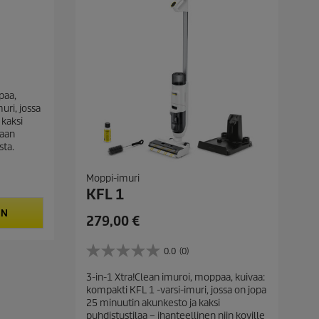
l
u
a
paa,
uri, jossa
 kaksi
taan
sta.
Moppi-imuri
KFL 1
IN
C
279,00 €
u
r
0.0
(0)
0
r
.
3-in-1 Xtra!Clean imuroi, moppaa, kuivaa:
e
0
kompakti KFL 1 -varsi-imuri, jossa on jopa
/
n
25 minuutin akunkesto ja kaksi
5
t
puhdistustilaa – ihanteellinen niin koville