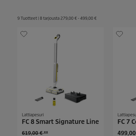
9
Tuotteet |
8
tarjousta
279,00 €
-
499,00 €
Lattiapesuri
Lattiapesu
FC 8 Smart Signature Line
FC 7 C
C
O
499,00
619,00 € **