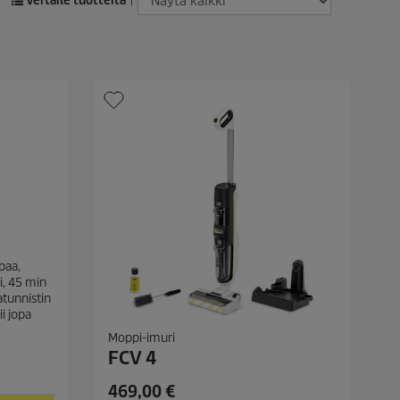
Vertaile tuotteita
|
paa,
i, 45 min
atunnistin
i jopa
Moppi-imuri
FCV 4
C
469,00 €