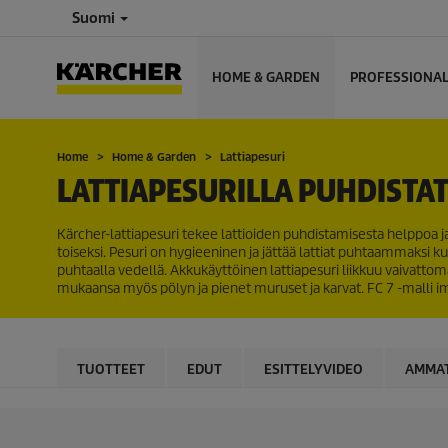
Suomi
HOME & GARDEN
PROFESSIONA
Home
Home & Garden
Lattiapesuri
LATTIAPESURILLA PUHDISTAT
Kärcher-lattiapesuri tekee lattioiden puhdistamisesta helppoa j
toiseksi. Pesuri on hygieeninen ja jättää lattiat puhtaammaksi kui
puhtaalla vedellä. Akkukäyttöinen lattiapesuri liikkuu vaivattoma
mukaansa myös pölyn ja pienet muruset ja karvat. FC 7 -malli imee
TUOTTEET
EDUT
ESITTELYVIDEO
AMMAT