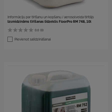
Informāciju par tīrīšanu un kopšanu / aerosolveida tīrītājs
Izsmidzināms tīrīšanas līdzeklis FloorPro RM 748, 10l
0.0
(0)
0
.
Pievienot salīdzināšanai
0
n
o
5
z
v
a
i
g
a
n
ī
t
ē
m
.