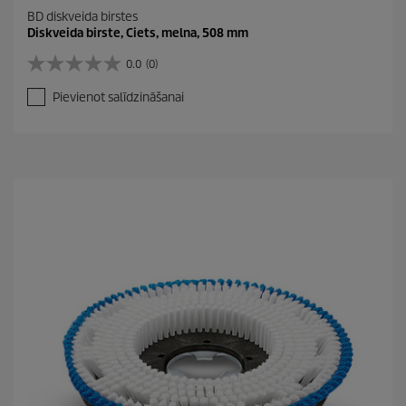
BD diskveida birstes
Diskveida birste, Ciets, melna, 508 mm
0.0
(0)
0
.
Pievienot salīdzināšanai
0
n
o
5
z
v
a
i
g
a
n
ī
t
ē
m
.