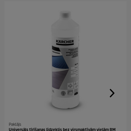
Paklājs
Universāls tīrīšanas līdzeklis bez virsmaktīvām vielām RM