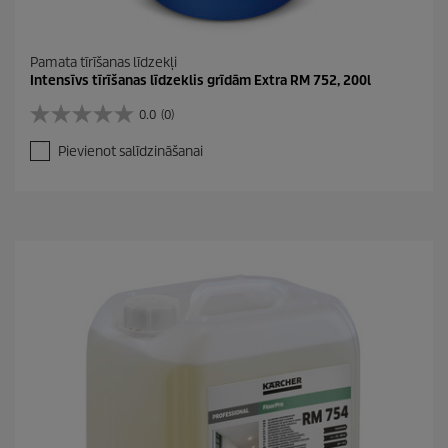
Pamata tīrīšanas līdzekļi
Intensīvs tīrīšanas līdzeklis grīdām Extra RM 752, 200l
0.0
(0)
0
.
Pievienot salīdzināšanai
0
n
o
5
z
v
a
i
g
a
n
ī
t
ē
m
.