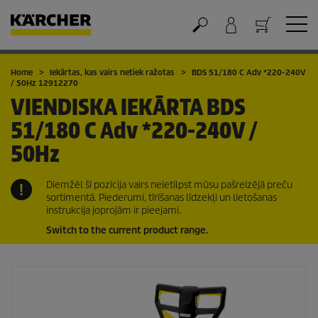
Grozs
Home
Iekārtas, kas vairs netiek ražotas
BDS 51/180 C Adv *220-240V
/
50Hz
12912270
VIENDISKA IEKĀRTA
BDS
51/180 C Adv *220-240V /
50Hz
Diemžēl šī pozīcija vairs neietilpst mūsu pašreizējā preču
sortimentā. Piederumi, tīrīšanas līdzekļi un lietošanas
instrukcija joprojām ir pieejami.
Switch to the current product range.