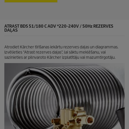
g
a
n
ī
t
ATRAST BDS 51/180 C ADV *220-240V /
50Hz
REZERVES
ē
DAĻAS
m
.
Atrodiet Kärcher tīrīšanas iekārtu rezerves daļas un diagrammas.
Izvēlieties “Atrast rezerves daļas”, lai sāktu meklēšanu, vai
sazinieties ar pilnvaroto Kärcher izplatītāju vai mazumtirgotāju.