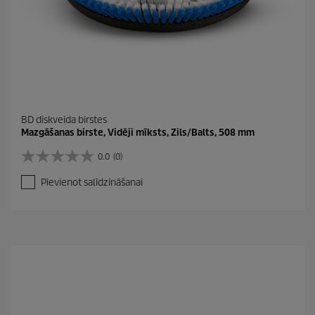
BD diskveida birstes
Mazgāšanas birste, Vidēji mīksts, Zils/Balts, 508 mm
0.0
(0)
0
.
Pievienot salīdzināšanai
0
n
o
5
z
v
a
i
g
a
n