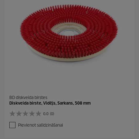
BD diskveida birstes
Diskveida birste, Vidējs, Sarkans, 508 mm
0.0
(0)
0
.
Pievienot salīdzināšanai
0
n
o