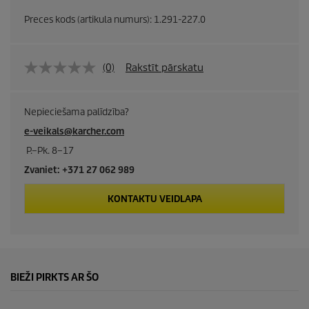
Preces kods (artikula numurs):
1.291-227.0
(0)
Rakstīt pārskatu
Nepieciešama palīdzība?
e-veikals@karcher.com
P.–Pk. 8–17
Zvaniet: +371 27 062 989
KONTAKTU VEIDLAPA
BIEŽI PIRKTS AR ŠO