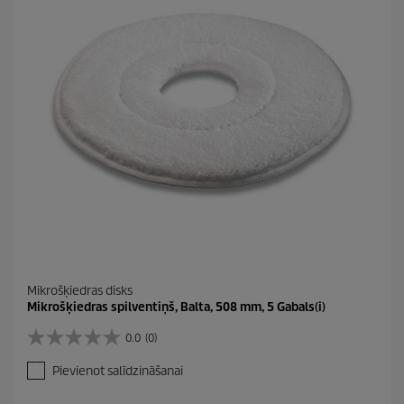
ī
t
ē
m
.
Mikrošķiedras disks
Mikrošķiedras spilventiņš, Balta, 508 mm, 5 Gabals(i)
0.0
(0)
0
.
Pievienot salīdzināšanai
0
n