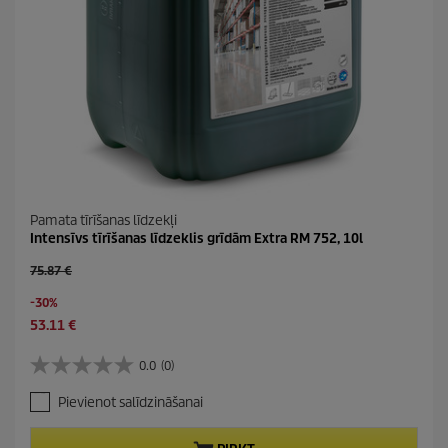
Pamata tīrīšanas līdzekļi
Intensīvs tīrīšanas līdzeklis grīdām Extra RM 752, 10l
O
75.87 €
l
S
-30%
d
a
p
C
53.11 €
v
r
u
i
o
r
0.0
(0)
0
n
d
r
.
g
u
e
Pievienot salīdzināšanai
0
c
n
n
t
t
o