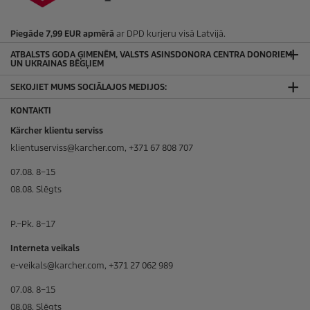
Piegāde 7,99 EUR apmērā
ar DPD kurjeru visā Latvijā.
ATBALSTS GODA ĢIMENĒM, VALSTS ASINSDONORA CENTRA DONORIEM
UN UKRAINAS BĒGĻIEM
SEKOJIET MUMS SOCIĀLAJOS MEDIJOS:
KONTAKTI
Kärcher klientu serviss
klientuserviss@karcher.com, +371 67 808 707
07.08. 8–15
08.08. Slēgts
P.–Pk. 8–17
Interneta veikals
e-veikals@karcher.com, +371 27 062 989
07.08. 8–15
08.08. Slēgts