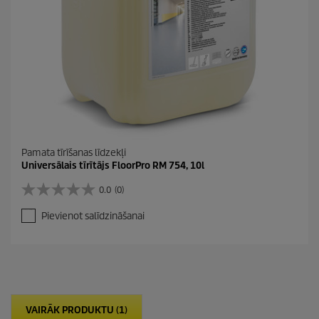
Pamata tīrīšanas līdzekļi
Universālais tīrītājs FloorPro RM 754, 10l
0.0
(0)
0
.
Pievienot salīdzināšanai
0
n
o
5
z
v
a
VAIRĀK PRODUKTU (1)
i