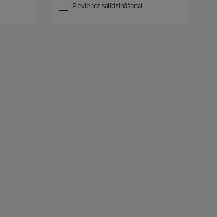
t
Pievienot salīdzināšanai
ē
m
.