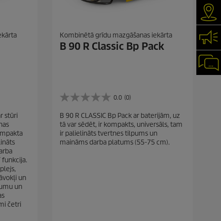
Kur 
ekārta
Kombinētā grīdu mazgāšanas iekārta
Kon
B 90 R Classic Bp Pack
Čat
0.0
(0)
0
.
 stūri
B 90 R CLASSIC Bp Pack ar baterijām, uz
0
nas
tā var sēdēt, ir kompakts, universāls, tam
n
kompakta
ir palielināts tvertnes tilpums un
o
lināts
maināms darba platums (55-75 cm).
5
arba
z
 funkcija.
v
plejs,
a
tāvokļi un
i
trumu un
g
as
a
i četri
n
ī