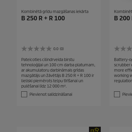
Kombinētā grīdu mazgāšanas iekārta
Kombinētā
B 250 R + R 100
B 200 
0.0
(0)
0
0
.
.
Pateicoties cilindrveida birstu
Battery-o
0
0
tehnoloģijai un 100 cm darba platumam,
scrubber d
n
n
ar akumulatoru darbināmais grīdas
more effi
o
o
mazgātājs un žāvētājs B 250 R + R 100 ir
working w
5
5
lieliski piemērots telpu tīrīšanai un
regulatio
z
z
pulēšanai līdz 12 000 m².
v
v
a
a
Pievienot salīdzināšanai
Pievi
i
i
g
g
a
a
n
n
ī
ī
t
t
ē
ē