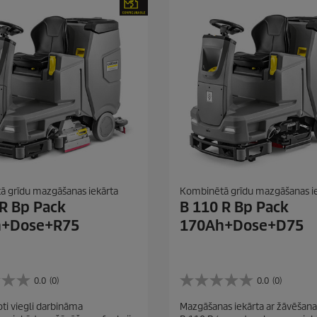
m
.
 grīdu mazgāšanas iekārta
Kombinētā grīdu mazgāšanas i
 R Bp Pack
B 110 R Bp Pack
h+Dose+R75
170Ah+Dose+D75
0.0
(0)
0.0
(0)
0
.
oti viegli darbināma
Mazgāšanas iekārta ar žāvēšana
0