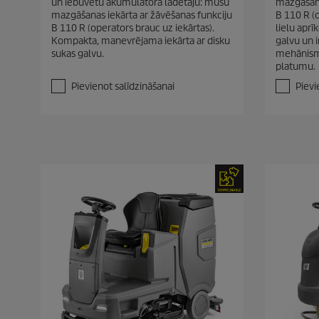
un iebūvētu akumulatora lādētāju: mūsu
mazgāšana
n
n
mazgāšanas iekārta ar žāvēšanas funkciju
B 110 R (o
o
o
B 110 R (operators brauc uz iekārtas).
lielu apr
5
5
Kompakta, manevrējama iekārta ar disku
galvu un 
z
z
sukas galvu.
mehānism
v
v
platumu.
a
a
i
i
Pievienot salīdzināšanai
Pievi
g
g
a
a
n
n
ī
ī
t
t
ē
ē
m
m
.
.