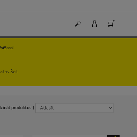
āvēšanai
stās. Šeit
dzināt produktus
|