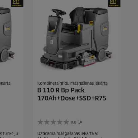
m
.
ekārta
Kombinētā grīdu mazgāšanas iekārta
B 110 R Bp Pack
170Ah+Dose+SSD+R75
0.0
(0)
0
.
s funkciju
Uzticama mazgāšanas iekārta ar
0