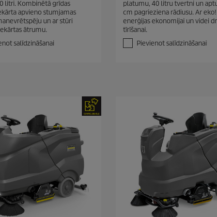
 litri. Kombinētā grīdas
platumu, 40 litru tvertni un ap
o
 iekārta apvieno stumjamas
cm pagrieziena rādiusu. Ar eko
5
anevrētspēju un ar stūri
enerģijas ekonomijai un videi d
z
ekārtas ātrumu.
tīrīšanai.
v
a
enot salīdzināšanai
Pievienot salīdzināšanai
i
g
a
n
ī
t
ē
m
.