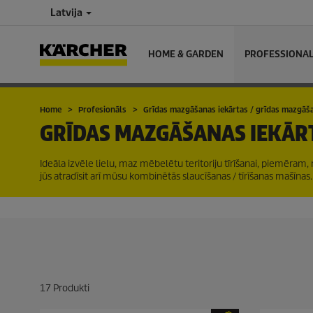
Latvija
HOME & GARDEN
PROFESSIONA
Home
Profesionāls
Grīdas mazgāšanas iekārtas / grīdas mazgāša
GRĪDAS MAZGĀŠANAS IEKĀR
Ideāla izvēle lielu, maz mēbelētu teritoriju tīrīšanai, piemēram, 
jūs atradīsit arī mūsu kombinētās slaucīšanas / tīrīšanas mašīnas.
17
Produkti