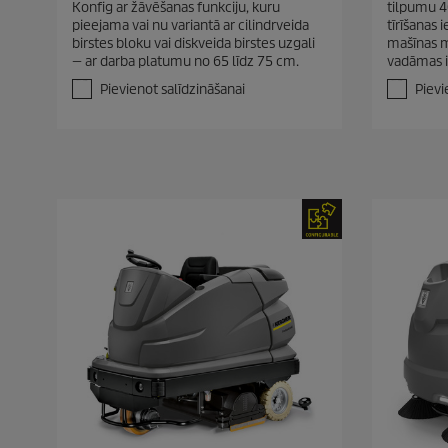
Konfig ar žāvēšanas funkciju, kuru
tilpumu 40
o
o
pieejama vai nu variantā ar cilindrveida
tīrīšanas
5
5
birstes bloku vai diskveida birstes uzgali
mašīnas m
z
z
— ar darba platumu no 65 līdz 75 cm.
vadāmas i
v
v
a
a
Pievienot salīdzināšanai
Pievi
i
i
g
g
a
a
n
n
ī
ī
t
t
ē
ē
m
m
.
.