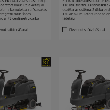
s iekārta ar žāvēšanas funkciju
B 110 R (operators brauc uz iekā
n
perators brauc uz iekārtas) ar
110 litru tvertni. Tīrīšanas līdze
o
īkojuma komplektu, rullīšu sukas
dozēšanas sistēma, 2 disku birst
5
integrētu slaucīšanas
170 Ah akumulators kopā ar ie
z
u ar 75 centimetru darba
lādētāju.
v
a
i
enot salīdzināšanai
Pievienot salīdzināšanai
g
a
n
ī
t
ē
m
.