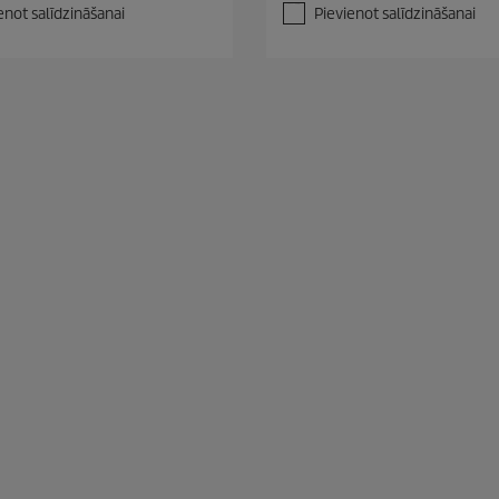
t
enot salīdzināšanai
Pievienot salīdzināšanai
ē
m
.