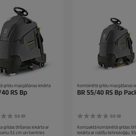
 grīdu mazgāšanas iekārta
Kombinētā grīdu mazgāšanas i
/40 RS Bp
BR 55/40 RS Bp Pac
0.0
(0)
0.0
(0)
0
.
grīdas tīrīšanas iekārta ar
Kompaktā kombinētā grīdas tīr
0
tumu 51 cm un tvertnes
iekārta ar rullīšu tehnoloģiju, 
n