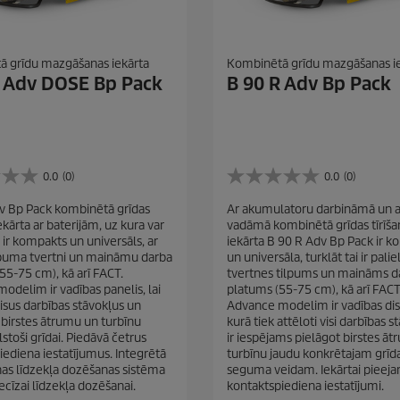
 grīdu mazgāšanas iekārta
Kombinētā grīdu mazgāšanas i
R Adv DOSE Bp Pack
B 90 R Adv Bp Pack
0.0
(0)
0.0
(0)
0
.
v Bp Pack kombinētā grīdas
Ar akumulatoru darbināmā un ar
0
iekārta ar baterijām, uz kura var
vadāmā kombinētā grīdas tīrīša
n
 ir kompakts un universāls, ar
iekārta B 90 R Adv Bp Pack ir 
o
ilpuma tvertni un maināmu darba
un universāla, turklāt tai ir palie
5
55-75 cm), kā arī FACT.
tvertnes tilpums un maināms d
z
odelim ir vadības panelis, lai
platums (55-75 cm), kā arī FACT
v
isus darbības stāvokļus un
Advance modelim ir vadības dis
a
 birstes ātrumu un turbīnu
kurā tiek attēloti visi darbības s
i
lstoši grīdai. Piedāvā četrus
ir iespējams pielāgot birstes ā
g
iediena iestatījumus. Integrētā
turbīnu jaudu konkrētajam grīd
a
s līdzekļa dozēšanas sistēma
seguma veidam. Iekārtai pieejam
n
cīzai līdzekļa dozēšanai.
kontaktspiediena iestatījumi.
ī