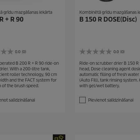
 grīdu mazgāšanas iekārta
Kombinētā grīdu mazgāšanas i
R + R 90
B 150 R DOSE(Disc)
0.0
(0)
0.0
(0)
0
.
perated B 200 R + R 90 ride-on
Ride-on scrubber drier B 150 R 
0
rier. With a 200-litre tank,
head, Dose cleaning agent dosin
n
cient roller technology, 90 cm
automatic filling of fresh water
o
idth and the FACT system for
(Auto Fill), tank rinsing system.
5
n of the brush speed.
with gel/wet battery.
z
v
a
enot salīdzināšanai
Pievienot salīdzināšanai
i
g
a
n
ī
t
ē