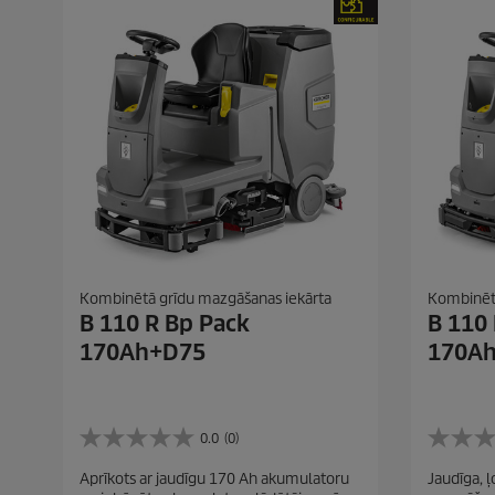
m
m
.
.
Kombinētā grīdu mazgāšanas iekārta
Kombinētā
B 110 R Bp Pack
B 110
170Ah+D75
170A
0.0
(0)
0
0
.
.
Aprīkots ar jaudīgu 170 Ah akumulatoru
Jaudīga, ļ
0
0