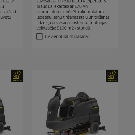
rtas) ar
žāvēšanas funkciju B110 R (operators
n
kļu
brauc uz iekārtas) ar 170 Ah
o
es, kā arī
akumulatoru, iebūvētu akumulatora
5
būvētu
lādētāju, sānu tīrīšanas klāju un tīrīšanas
z
līdzekļa dozēšanas sistēmu. Teritorijas
v
veiktspēja: 5100 m2 / stundā.
a
i
Pievienot salīdzināšanai
g
a
n
ī
t
ē
m
.