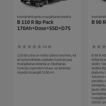
Kombinētā grīdu mazgāšanas iekārta
Kombinētā
B 110 R Bp Pack
B 90 
170Ah+Dose+SSD+D75
0.0
(0)
0
0
.
.
110 litru tīrā un netīra ūdens tvertnes, kā
B 90 R Ad
0
0
arī automātiskās uzpildes funkcija ļauj
tīrīšanas 
n
n
mazgāšanas iekārtai ar žāvēšanas
sēdēt. Tas
o
o
funkciju (operators brauc uz iekārtas)
lielāka t
5
5
stundā izmazgāt 5100 m².
platumu (
z
z
Advance m
v
v
parādītu v
a
a
pielāgotu
i
i
jaudu atbi
g
g
kontaktsp
a
a
mazgāšana
n
n
(DOSE) pre
ī
ī