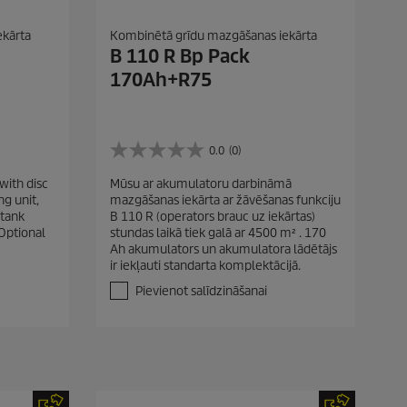
ekārta
Kombinētā grīdu mazgāšanas iekārta
B 110 R Bp Pack
170Ah+R75
0.0
(0)
0
.
with disc
Mūsu ar akumulatoru darbināmā
0
g unit,
mazgāšanas iekārta ar žāvēšanas funkciju
n
 tank
B 110 R (operators brauc uz iekārtas)
o
 Optional
stundas laikā tiek galā ar 4500 m² . 170
5
Ah akumulators un akumulatora lādētājs
z
ir iekļauti standarta komplektācijā.
v
a
Pievienot salīdzināšanai
i
g
a
n
ī
t
ē