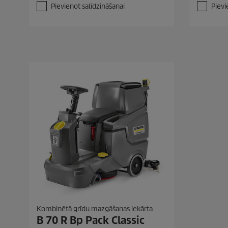
t
t
Pievienot salīdzināšanai
Pievi
ē
ē
m
m
.
.
Kombinētā grīdu mazgāšanas iekārta
B 70 R Bp Pack Classic