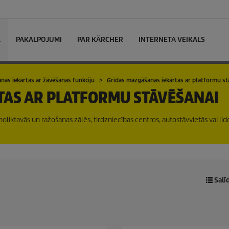
L
PAKALPOJUMI
PAR KÄRCHER
INTERNETA VEIKALS
nas iekārtas ar žāvēšanas funkciju
Grīdas mazgāšanas iekārtas ar platformu st
TAS AR PLATFORMU STĀVĒŠANAI
noliktavās un ražošanas zālēs, tirdzniecības centros, autostāvvietās vai lido
Salī