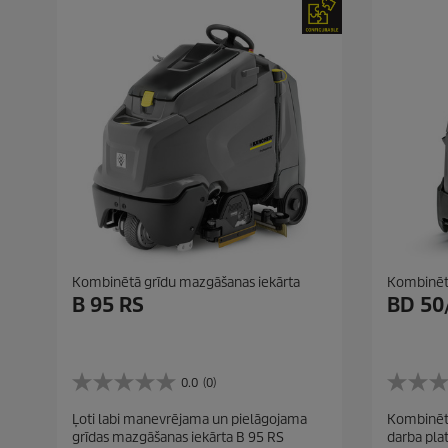
Kombinētā grīdu mazgāšanas iekārta
Kombinētā
B 95 RS
BD 50
0.0
(0)
0
0
.
.
Ļoti labi manevrējama un pielāgojama
Kombinēta 
0
0
grīdas mazgāšanas iekārta B 95 RS
darba pla
n
n