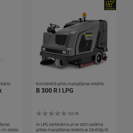
ekārta
Kombinētā grīdu mazgāšanas iekārta
k
B 300 R I LPG
0.0
(0)
0
.
īšanas
Ar LPG darbināma un ar stūri vadāma
0
55 cm darba
grīdas mazgāšanas iekārta ar žāvētāju B
n