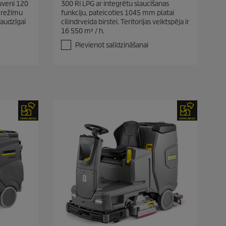
tuveni 120
300 RI LPG ar integrētu slaucīšanas
o
! režīmu
funkciju, pateicoties 1045 mm platai
5
raudzīgai
cilindrveida birstei. Teritorijas veiktspēja ir
z
16 550 m² / h.
v
a
Pievienot salīdzināšanai
i
g
a
n
ī
t
ē
m
.