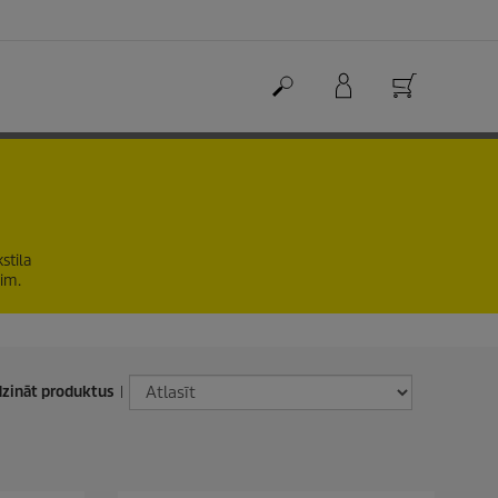
stila
im.
dzināt produktus
|