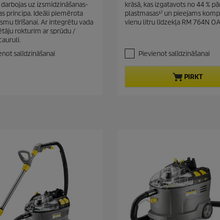
n
c
— darbojas uz izsmidzināšanas-
krāsā, kas izgatavots no 44 % pā
o
t
t
as principa. Ideāli piemērota
plastmasas¹⁾ un pieejams komp
5
p
rsmu tīrīšanai. Ar integrētu vada
vienu litru līdzekļa RM 764N OA
p
z
ētāju rokturim ar sprūdu /
r
v
r
auruli.
a
o
i
i
enot salīdzināšanai
Pievienot salīdzināšanai
d
c
g
u
e
a
c
PIRKT
n
t
ī
t
p
ē
r
m
i
.
c
1
p
e
ā
r
s
k
a
t
s