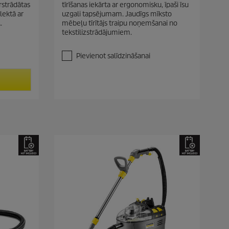
rstrādātas
tīrīšanas iekārta ar ergonomisku, īpaši īsu
o
lektā ar
uzgali tapsējumam. Jaudīgs mīksto
5
.
mēbeļu tīrītājs traipu noņemšanai no
z
tekstilizstrādājumiem.
v
a
i
Pievienot salīdzināšanai
g
a
n
ī
t
ē
m
.
8
p
ā
r
s
k
a
t
i