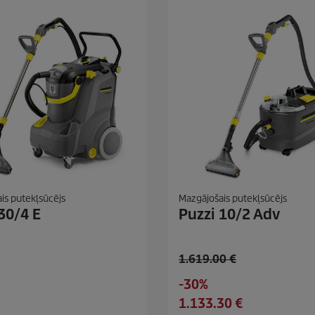
is putekļsūcējs
Mazgājošais putekļsūcējs
30/4 E
Puzzi 10/2 Adv
O
1.619.00 €
l
S
-30%
d
a
C
1.133.30 €
p
v