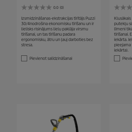
0.0
(0)
0
0
.
.
Izsmidzināšanas-ekstrakcijas tīrītājs Puzzi
Klusākais 
0
0
30/4nodrošina ekonomisku tīrīšanu un ir
putekļu sū
n
n
lielisks risinājums lielu paklāja virsmu
līmeni tik
o
o
tīrīšanai, un tas tīrīšanu padara
tīrīšanai.
5
5
ergonomisku, ātru un ļauj darboties bez
iekārta. I
z
z
stresa.
pieejama 
v
v
iekārta).
a
a
i
i
Pievienot salīdzināšanai
Pievi
g
g
a
a
n
n
ī
ī
t
t
ē
ē
m
m
.
.