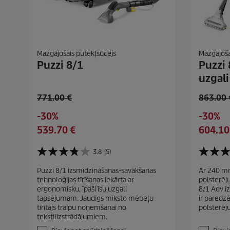
Mazgājošais putekļsūcējs
Mazgājoša
Puzzi 8/1
Puzzi 
uzgali
O
O
771.00 €
863.00 
l
l
S
S
-30%
-30%
d
d
a
a
C
C
539.70 €
604.10
p
p
v
v
u
u
r
r
i
i
r
r
3.8
(5)
o
o
3
5
n
n
r
r
d
d
.
.
g
Puzzi 8/1 izsmidzināšanas-savākšanas
g
Ar 240 mm
e
e
8
0
u
u
tehnoloģijas tīrīšanas iekārta ar
polsterēj
n
n
n
n
c
c
ergonomisku, īpaši īsu uzgali
8/1 Adv iz
o
o
t
t
t
t
tapsējumam. Jaudīgs mīksto mēbeļu
ir paredzē
5
5
p
p
tīrītājs traipu noņemšanai no
polsterēju
p
p
z
z
tekstilizstrādājumiem.
r
r
v
v
r
r
a
a