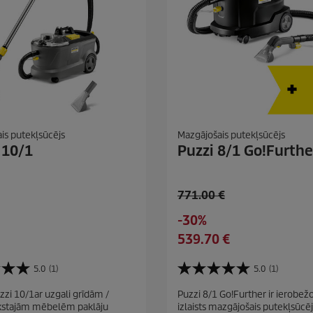
a
t
s
is putekļsūcējs
Mazgājošais putekļsūcējs
 10/1
Puzzi 8/1 Go!Furthe
O
771.00 €
l
S
-30%
d
a
C
539.70 €
p
v
u
r
i
r
5.0
(1)
5.0
(1)
o
5
n
r
d
.
zzi 10/1ar uzgali grīdām /
g
Puzzi 8/1 Go!Further ir ierobežo
e
0
u
kstajām mēbelēm paklāju
izlaists mazgājošais putekļsūcē
n