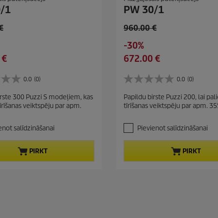
/1
PW 30/1
O
€
960.00 €
l
S
-30%
d
a
C
 €
672.00 €
p
v
u
r
i
r
0.0
(0)
0.0
(0)
o
0
n
r
d
.
irste 300 Puzzi S modeļiem, kas
g
Papildu birste Puzzi 200, lai pali
e
0
u
tīrīšanas veiktspēju par apm.
tīrīšanas veiktspēju par apm. 35
n
n
c
o
t
t
5
enot salīdzināšanai
Pievienot salīdzināšanai
p
p
z
r
v
r
PIRKT
PIRKT
a
o
i
i
d
c
g
u
e
a
c
n
t
ī
t
p
ē