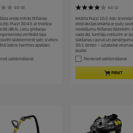
u
r
i
r
0.0
(0)
4.0
(1)
o
4
n
r
d
.
šāda veida mitrās tīrīšanas
g
Iekārta Puzzi 10/2 Adv: Izsmidz
e
0
u
cējs: Puzzi 30/4 E ar trokšņa
ekstrakcijas iekārta ar putu savā
n
n
c
ai 66 dB(A). Lielu grīdsegu
nodalījumu tīrīšanas līdzeklim, 
o
t
t
 Ergonomiska vertikālā tipa
vada āķi, turētāju rokturim ar s
5
p
ebūvēti sildelementi (pēc izvēles
sūkšanas cauruli un pieslēgum
p
z
tīrā ūdens tvertnes apsildes
30/1 birstei — uzlabotai virsmas 
r
v
r
jaudai.
a
o
i
i
enot salīdzināšanai
Pievienot salīdzināšanai
d
c
g
u
e
a
c
PIRKT
n
t
ī
t
p
ē
r
m
i
.
c
1
p
e
ā
r
s
k