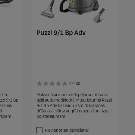
Puzzi 9/1 Bp Adv
0.0
(0)
0
.
 tīrot
Maksimālai manevrētspējai un tīrīšanai
0
zzi 9/1 Bp
dziļi auduma šķiedrā. Mūsu izturīgā Puzzi
n
nāšanas
9/1 Bp Adv bezvadu izsmidzināšanas
o
li
tīrīšanas iekārta ar grīdas uzgali un uzgali
5
rīgiem
polsterējumam.
z
v
a
Pievienot salīdzināšanai
i