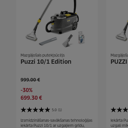
Mazgājošais putekļsūcējs
Mazgājoša
Puzzi 10/1 Edition
PUZZI
O
999.00 €
l
S
-30%
d
a
C
699.30 €
p
v
u
r
i
r
5.0
(1)
o
5
5
n
r
d
.
.
g
Izsmidzināšanas-savākšanas tehnoloģijas
Iekārta Pu
e
0
0
u
iekārta Puzzi 10/1 ar uzgaļiem grīdu,
uzgali mī
n
n