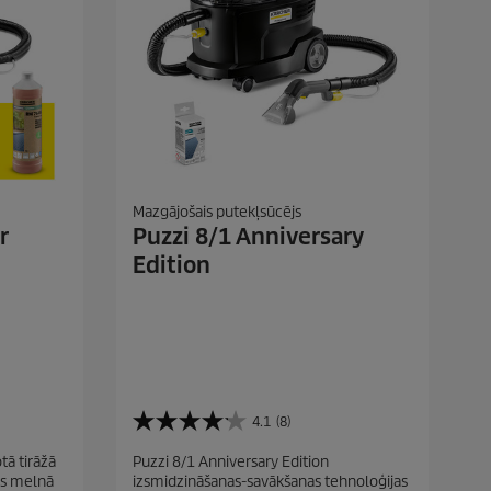
Mazgājošais putekļsūcējs
r
Puzzi 8/1 Anniversary
Edition
4.1
(8)
4
.
tā tirāžā
Puzzi 8/1 Anniversary Edition
1
js melnā
izsmidzināšanas-savākšanas tehnoloģijas
n