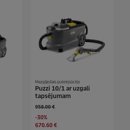
Mazgājošais putekļsūcējs
Puzzi 10/1 ar uzgali
tapsējumam
O
958.00 €
l
S
-30%
d
a
C
670.60 €
p
v