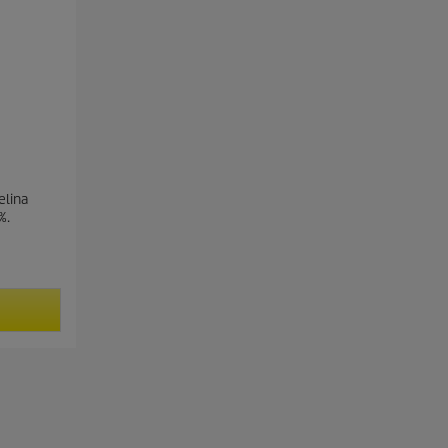
elina
%.