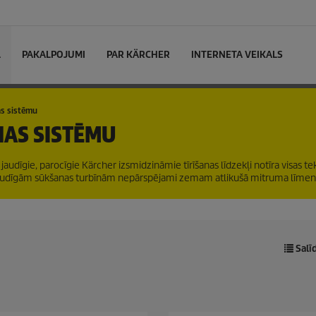
L
PAKALPOJUMI
PAR KÄRCHER
INTERNETA VEIKALS
as sistēmu
NAS SISTĒMU
jaudīgie, parocīgie Kärcher izsmidzināmie tīrīšanas līdzekļi notīra visas tek
 jaudīgām sūkšanas turbīnām nepārspējami zemam atlikušā mitruma līmen
Salī