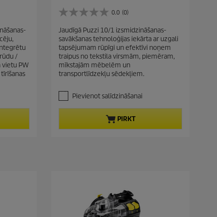
u
r
i
r
0.0
(0)
o
0
n
r
d
.
ināšanas-
g
Jaudīgā Puzzi 10/1 izsmidzināšanas-
e
0
u
cēju,
savākšanas tehnoloģijas iekārta ar uzgali
n
n
c
integrētu
tapsējumam rūpīgi un efektīvi noņem
o
t
t
prūdu /
traipus no tekstila virsmām, piemēram,
5
p
a vietu PW
mīkstajām mēbelēm un
p
z
tīrīšanas
transportlīdzekļu sēdekļiem.
r
v
r
a
o
i
i
Pievienot salīdzināšanai
d
c
g
u
e
a
c
PIRKT
n
t
ī
t
p
ē
r
m
i
.
c
e