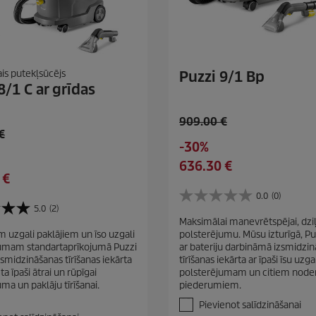
is putekļsūcējs
Puzzi 9/1 Bp
8/1 C ar grīdas
O
909.00 €
€
l
S
-30%
d
a
C
636.30 €
p
v
 €
u
r
i
r
0.0
(0)
o
0
n
5.0
(2)
r
d
.
g
Maksimālai manevrētspējai, dziļi
e
0
u
 uzgali paklājiem un īso uzgali
polsterējumu. Mūsu izturīgā, Pu
n
n
c
umam standartaprīkojumā Puzzi
ar bateriju darbināmā izsmidzi
o
t
t
smidzināšanas tīrīšanas iekārta
tīrīšanas iekārta ar īpaši īsu uzga
5
p
ta īpaši ātrai un rūpīgai
polsterējumam un citiem node
p
z
ma un paklāju tīrīšanai.
piederumiem.
r
v
r
a
o
Pievienot salīdzināšanai
i
i