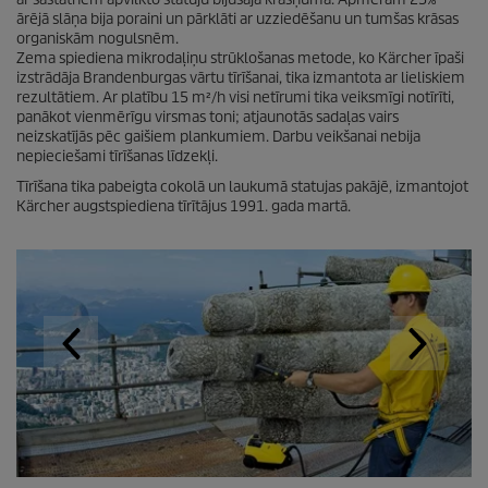
ārējā slāņa bija poraini un pārklāti ar uzziedēšanu un tumšas krāsas
organiskām nogulsnēm.
Zema spiediena mikrodaļiņu strūklošanas metode, ko Kärcher īpaši
izstrādāja Brandenburgas vārtu tīrīšanai, tika izmantota ar lieliskiem
rezultātiem. Ar platību 15 m²/h visi netīrumi tika veiksmīgi notīrīti,
panākot vienmērīgu virsmas toni; atjaunotās sadaļas vairs
neizskatījās pēc gaišiem plankumiem. Darbu veikšanai nebija
nepieciešami tīrīšanas līdzekļi.
Tīrīšana tika pabeigta cokolā un laukumā statujas pakājē, izmantojot
Kärcher augstspiediena tīrītājus 1991. gada martā.