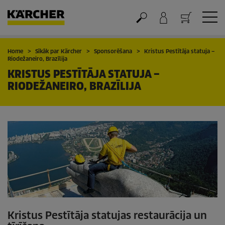
Grozs
Home
Sīkāk par Kärcher
Sponsorēšana
Kristus Pestītāja statuja –
Riodežaneiro, Brazīlija
KRISTUS PESTĪTĀJA STATUJA –
RIODEŽANEIRO, BRAZĪLIJA
Kristus Pestītāja statujas restaurācija un