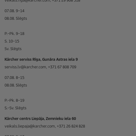
veikals.riga@karcher.com, +371 29 908 518
07.08. 9–14
08.08. Slēgts
P.–Pk. 9–18
S. 10–15
Sv. Slēgts
Kärcher serviss Rīga, Gunāra Astras iela 9
serviss.lv@karcher.com, +371 67 808 709
07.08. 8–15
08.08. Slēgts
P.–Pk. 8–19
S.–Sv. Slēgts
Kärcher centrs Liepāja, Zemnieku iela 60
veikals.liepaja@karcher.com, +371 26 824 828