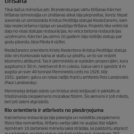
tīrīšana
Tikai dažus mēnešus pēc Brandenburgas vārtu tīrīšanas Kärcher
tīrīšanas tehnoloģija un zināšanas atkal bija pieprasītas, šoreiz tikpat
slavenās un simboliskās Kristus Pestītāja statujai Riodežaneiro, kam
bija nepieciešama rūpīga un saudzīga tīrīšana. Projekts tika veikts kā
daļa no visas statujas restaurācijas, ko veica betona restaurācijas
uzņēmums. Kärcher jau pirms 10 gadiem bija notīrījis statuju par
godu pāvesta Jāņa Pāvila II vizītei.
Riodežaneiro orientieris Kristo Redentora (Kristus Pestītāja) statuja
stāv virs Korkovado kalna ar skatu uz pilsētu, un to var redzēt
kilometru attālumā. Tas ir piemineklis ar episkām proporcijām, kura
augstums ir 30 m, neietverot 8 m cokolu. Galva vien ir gandrīz 4 m
augsta un sver 40 tonnas! Piemineklis celts no 1926. līdz
1931. gadam; galvu un rokas radījis franču arhitekts Pols Landovskis
(Paul Landowsky).
Pieminekļa ārējais slānis (un Kristus sirds iekšpusē) ir pārklāts ar
trīsstūrveida ziepjakmens mozaīkas flīzēm. Šis akmens ir ļoti mīksts,
bet ļoti ūdeni atgrūdošs.
Rio orientieris ir atbrīvots no piesārņojuma
Kad betona restaurācija bija pabeigta un nobīdītās ziepjakmens
flīzes tika nomainītas, tīrīšanu varēja sākt no augšas līdz kājām.
Apmēram 10 darbinieki mēneša laikā strādāja, lai palīdzētu atgriezt
ar sastatnēm apvilkto statuju bijušajā krāšņumā. Apmēram 25%