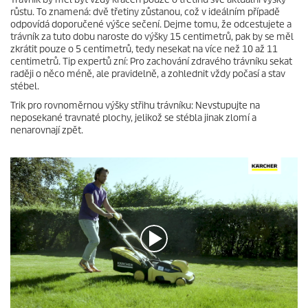
růstu. To znamená: dvě třetiny zůstanou, což v ideálním případě
odpovídá doporučené výšce sečení. Dejme tomu, že odcestujete a
trávník za tuto dobu naroste do výšky 15 centimetrů, pak by se měl
zkrátit pouze o 5 centimetrů, tedy nesekat na více než 10 až 11
centimetrů. Tip expertů zní: Pro zachování zdravého trávníku sekat
raději o něco méně, ale pravidelně, a zohlednit vždy počasí a stav
stébel.
Trik pro rovnoměrnou výšky střihu trávníku: Nevstupujte na
neposekané travnaté plochy, jelikož se stébla jinak zlomí a
nenarovnají zpět.