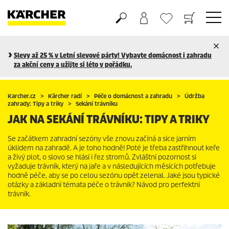
Nákupní košík
Seznam oblíbených produktů
Slevy až 25 % v Letní slevové párty! Vybavte domácnost i zahradu
za akční ceny a užijte si léto v pořádku.
Karcher.cz
Kärcher radí
Péče o domácnost a zahradu
Údržba
zahrady: Tipy a triky
Sekání trávníku
JAK NA SEKÁNÍ TRÁVNÍKU: TIPY A TRIKY
Se začátkem zahradní sezóny vše znovu začíná a sice jarním
úklidem na zahradě. A je toho hodně! Poté je třeba zastřihnout keře
a živý plot, o slovo se hlásí i řez stromů. Zvláštní pozornost si
vyžaduje trávník, který na jaře a v následujících měsících potřebuje
hodně péče, aby se po celou sezónu opět zelenal. Jaké jsou typické
otázky a základní témata péče o trávník? Návod pro perfektní
trávník.