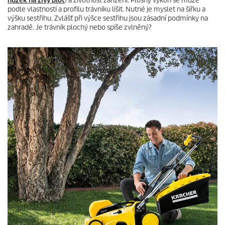
nůžek na živý plot
) a životnost zařízení. Plošný výkon se může
podle vlastností a profilu trávníku lišit. Nutné je myslet na šířku a
výšku sestřihu. Zvlášť při výšce sestřihu jsou zásadní podmínky na
zahradě. Je trávník plochý nebo spíše zvlněný?