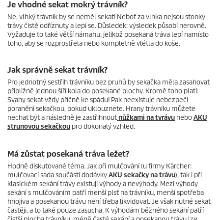
Je vhodné sekat mokrý trávník?
Ne, vlhký trávník by se neměl sekat! Neboť za vlhka nejsou stonky
trávy čistě odříznuty a lepí se. Důsledek: výsledek působí nerovně.
Vyžaduje to také větší námahu, jelikož posekaná tráva lepí namísto
toho, aby se rozprostřela nebo kompletně vlétla do koše.
Jak správně sekat trávník?
Pro jednotný sestřih trávníku bez pruhů by sekačka měla zasahovat
přibližně jednou šíří kola do posekané plochy. Kromě toho platí:
Svahy sekat vždy příčně ke spádu! Pak neexistuje nebezpečí
poranění sekačkou, pokud uklouznete. Hrany trávníku můžete
nechat být a následně je zastřihnout
nůžkami na tvrávu
nebo
AKU
strunovou sekačkou
pro dokonalý vzhled.
Má zůstat posekaná tráva ležet?
Hodně diskutované téma. Jak při mulčování (u firmy Kärcher:
mulčovací sada součástí dodávky
AKU sekačky na trávu
), tak i při
klasickém sekání trávy existují výhody a nevýhody. Mezi výhody
sekání s mulčováním patří menší plsť na trávníku, menší spotřeba
hnojiva a posekanou trávu není třeba likvidovat. Je však nutné sekat
častěji, a to také pouze zasucha. K výhodám běžného sekání patří
čistší plocha trávníku, méně časté sekání a posekanou trávu lze