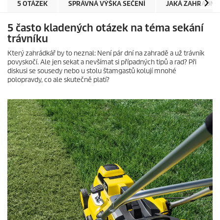
5 OTÁZEK
SPRÁVNÁ VÝŠKA SEČENÍ
JAKÁ ZAHRADNÍ 
5 často kladených otázek na téma sekání
trávníku
Který zahrádkář by to neznal: Není pár dní na zahradě a už trávník
povyskočí. Ale jen sekat a nevšímat si případných tipů a rad? Při
diskusi se sousedy nebo u stolu štamgastů kolují mnohé
polopravdy, co ale skutečně platí?