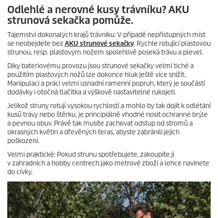
Odlehlé a nerovné kusy trávníku? AKU
strunová sekačka pomůže.
Tajemství dokonalých krajů trávníku: V případě nepřístupných míst
se neobejdete bez
AKU strunové sekačky
. Rychle rotující plastovou
strunou, resp. plastovým nožem spolehlivě poseká trávu a plevel.
Díky bateriovému provozu jsou strunové sekačky velmi tiché a
použitím plastových nožů lze dokonce hluk ještě více snížit.
Manipulaci a práci velmi usnadní ramenní popruh, který je součástí
dodávky i otočná tlačítka a výškově nastavitelné rukojeti.
Jelikož struny rotují vysokou rychlostí a mohlo by tak dojít k odlétání
kusů trávy nebo štěrku, je principiálně vhodné nosit ochranné brýle
a pevnou obuv. Právě tak musíte zachovat odstup od stromů a
okrasných květin a dřevěných teras, abyste zabránili jejich
poškození.
Velmi praktické: Pokud strunu spotřebujete, zakoupíte ji
v zahradních a hobby centrech jako metrové zboží a lehce navinete
do cívky.