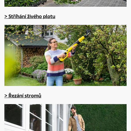
> Stříhání živého plotu
> Řezání stromů