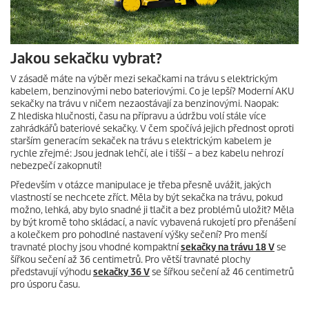
Jakou sekačku vybrat?
V zásadě máte na výběr mezi sekačkami na trávu s elektrickým
kabelem, benzinovými nebo bateriovými. Co je lepší? Moderní AKU
sekačky na trávu v ničem nezaostávají za benzinovými. Naopak:
Z hlediska hlučnosti, času na přípravu a údržbu volí stále více
zahrádkářů bateriové sekačky. V čem spočívá jejich přednost oproti
starším generacím sekaček na trávu s elektrickým kabelem je
rychle zřejmé: Jsou jednak lehčí, ale i tišší – a bez kabelu nehrozí
nebezpečí zakopnutí!
Především v otázce manipulace je třeba přesně uvážit, jakých
vlastností se nechcete zříct. Měla by být sekačka na trávu, pokud
možno, lehká, aby bylo snadné ji tlačit a bez problémů uložit? Měla
by být kromě toho skládací, a navíc vybavená rukojetí pro přenášení
a kolečkem pro pohodlné nastavení výšky sečení? Pro menší
travnaté plochy jsou vhodné kompaktní
sekačky na trávu 18 V
se
šířkou sečení až 36 centimetrů. Pro větší travnaté plochy
představují výhodu
sekačky 36 V
se šířkou sečení až 46 centimetrů
pro úsporu času.