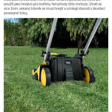
použít jako hnojivo pro květiny. Nevýhody této metody: Ztratí se
více živin, sekaný trávník se musí hnojit a vznikají starosti s likvidací
posekané trávy.