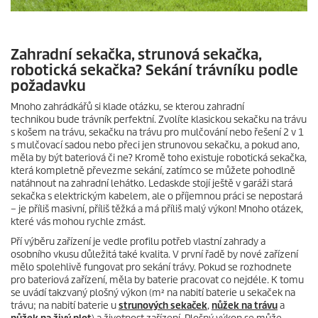
0
s
e
c
Zahradní sekačka, strunová sekačka,
o
robotická sekačka? Sekání trávníku podle
n
požadavku
d
s
Mnoho zahrádkářů si klade otázku, se kterou zahradní
o
f
technikou bude trávník perfektní. Zvolíte klasickou sekačku na trávu
0
s košem na trávu, sekačku na trávu pro mulčování nebo řešení 2 v 1
s
s mulčovací sadou nebo přeci jen strunovou sekačku, a pokud ano,
e
měla by být bateriová či ne? Kromě toho existuje robotická sekačka,
c
která kompletně převezme sekání, zatímco se můžete pohodlně
o
natáhnout na zahradní lehátko. Ledaskde stojí ještě v garáži stará
n
sekačka s elektrickým kabelem, ale o příjemnou práci se nepostará
d
– je příliš masivní, příliš těžká a má příliš malý výkon! Mnoho otázek,
s
které vás mohou rychle zmást.
Pří výběru zařízení je vedle profilu potřeb vlastní zahrady a
osobního vkusu důležitá také kvalita. V první řadě by nové zařízení
mělo spolehlivě fungovat pro sekání trávy. Pokud se rozhodnete
pro bateriová zařízení, měla by baterie pracovat co nejdéle. K tomu
se uvádí takzvaný plošný výkon (m² na nabití baterie u sekaček na
trávu; na nabití baterie u
strunových sekaček
,
nůžek na trávu
a