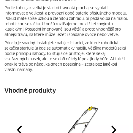
Podle toho, jak velká je vlastní travnatá plocha, se vyplatí
informovat o velikosti a provozní době baterie příslušného modelu.
Pokud máte spíše úzkou a členitou zahradu, připadá volba na malou
robotickou sekačku. U nožů rozlišujeme mezi žiletkovými a
klasickými. Poslední jmenované jsou větší, a proto vhodnější pro
silnější trávu, na které může ležet i spadané ovoce nebo větve.
Princip je snadný. Instalujete nabíjecí stanici, ze které robotická
sekačka startuje (a kde se automaticky nabíjí). Většina modelů seká
podle principu náhody. Existují sice přístroje, které sekají
v seřazených pásek, ale to se daří někdy lépe a jindy hůře. Ať tak či
onak je tráva po několika dnech posekána – zcela bez jakékoli
vlastní námahy.
Vhodné produkty