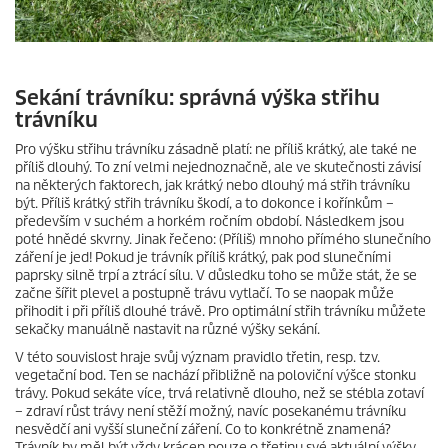
Sekání trávníku: správná výška střihu
trávníku
Pro výšku střihu trávníku zásadně platí: ne příliš krátký, ale také ne
příliš dlouhý. To zní velmi nejednoznačně, ale ve skutečnosti závisí
na některých faktorech, jak krátký nebo dlouhý má střih trávníku
být. Příliš krátký střih trávníku škodí, a to dokonce i kořínkům –
především v suchém a horkém ročním období. Následkem jsou
poté hnědé skvrny. Jinak řečeno: (Příliš) mnoho přímého slunečního
záření je jed! Pokud je trávník příliš krátký, pak pod slunečními
paprsky silně trpí a ztrácí sílu. V důsledku toho se může stát, že se
začne šířit plevel a postupně trávu vytlačí. To se naopak může
přihodit i při příliš dlouhé trávě. Pro optimální střih trávníku můžete
sekačky manuálně nastavit na různé výšky sekání.
V této souvislost hraje svůj význam pravidlo třetin, resp. tzv.
vegetační bod. Ten se nachází přibližně na poloviční výšce stonku
trávy. Pokud sekáte více, trvá relativně dlouho, než se stébla zotaví
– zdraví růst trávy není stěží možný, navíc posekanému trávníku
nesvědčí ani vyšší sluneční záření. Co to konkrétně znamená?
Trávník by měl být vždy krácen pouze o třetinu své aktuální výšky