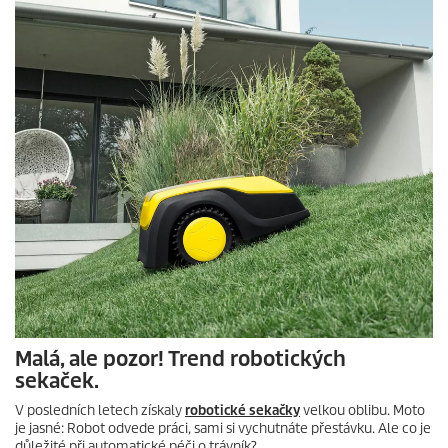
Malá, ale pozor! Trend robotických
sekaček.
V posledních letech získaly
robotické sekačky
velkou oblibu. Moto
je jasné: Robot odvede práci, sami si vychutnáte přestávku. Ale co je
důležité při automatické péči o trávník?