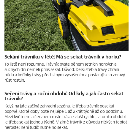
Sekání trávníku v létě: Má se sekat trávník v horku?
To jistě není rozumné. Trávník byste během letních horkých a
suchých dní neměli příliš sekat. Důvod: Delší stébla trávy chrání
půdu a kořínky trávy před silným vysušením a postarají se o zdravý
růst rostlin.
Sečení trávy a roční období: Od kdy a jak často sekat
trávník?
Když na jaře začíná zahradní sezóna, je třeba trávník posekat
poprvé. Od té doby poté nejlépe 1 až 2krát týdně až do podzimu.
Mezi květnem a červnem roste tráva zvlášť rychle, v tomto období
je třeba sekat jednou týdně. V zimě trávník z důvodu nízkých teplot
neroste; není tudíž nutné ho sekat.