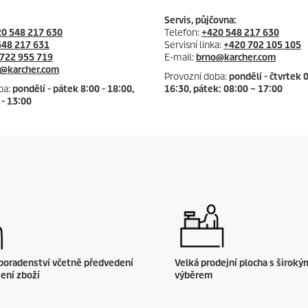
Servis, půjčovna:
0 548 217 630
Telefon:
+420 548 217 630
548 217 631
Servisní linka:
+420 702 105 105
722 955 719
E-mail:
brno@karcher.com
@karcher.com
Provozní doba:
pondělí - čtvrtek 
ba:
pondělí - pátek 8:00 - 18:00,
16:30, pátek: 08:00 – 17:00
 - 13:00
poradenství včetně předvedení
Velká prodejní plocha s široký
ení zboží
výběrem