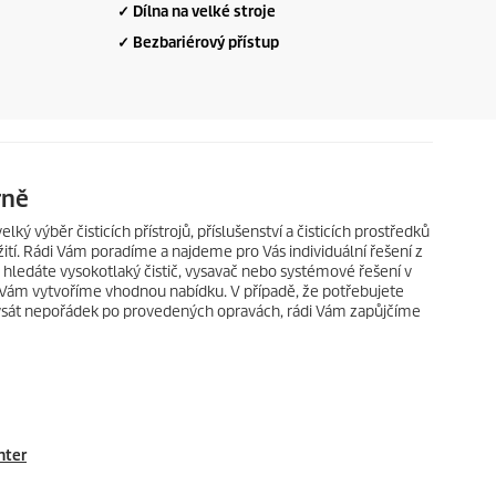
✓ Dílna na velké stroje
✓ Bezbariérový přístup
rně
ý výběr čisticích přístrojů, příslušenství a čisticích prostředků
tí. Rádi Vám poradíme a najdeme pro Vás individuální řešení z
da hledáte vysokotlaký čistič, vysavač nebo systémové řešení v
y Vám vytvoříme vhodnou nabídku. V případě, že potřebujete
vysát nepořádek po provedených opravách, rádi Vám zapůjčíme
nter