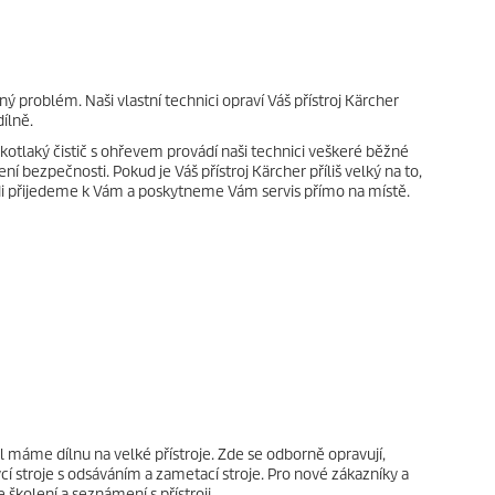
ný problém. Naši vlastní technici opraví Váš přístroj Kärcher
dílně.
otlaký čistič s ohřevem provádí naši technici veškeré běžné
í bezpečnosti. Pokud je Váš přístroj Kärcher příliš velký na to,
ádi přijedeme k Vám a poskytneme Vám servis přímo na místě.
l máme dílnu na velké přístroje. Zde se odborně opravují,
cí stroje s odsáváním a zametací stroje. Pro nové zákazníky a
kolení a seznámení s přístroji.