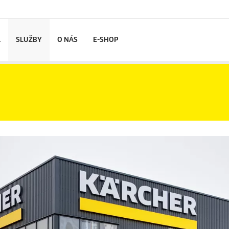
L
SLUŽBY
O NÁS
E-SHOP