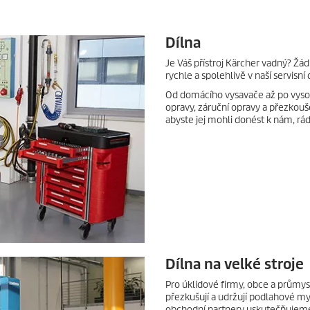
Dílna
Je Váš přístroj Kärcher vadný? Žád
rychle a spolehlivě v naší servisní 
Od domácího vysavače až po vysok
opravy, záruční opravy a přezkoušen
abyste jej mohli donést k nám, r
Dílna na velké stroje
Pro úklidové firmy, obce a průmys
přezkušují a udržují podlahové my
obchodní partnery uskutečňujeme š