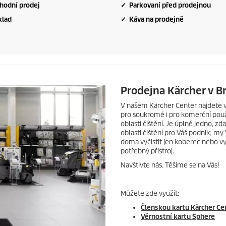
hodní prodej
✓ Parkovaní před prodejnou
klad
✓ Káva na prodejně
Prodejna Kärcher v B
V našem Kärcher Center najdete velk
pro soukromé i pro komerční použi
oblasti čištění. Je úplně jedno, z
oblasti čištění pro Váš podnik; m
doma vyčistit jen koberec nebo 
potřebný přístroj.
Navštivte nás. Těšíme se na Vás!
Můžete zde využít:
Členskou kartu Kärcher Ce
Věrnostní kartu Sphere