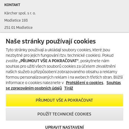
KONTAKT
Kärcher spol. s r. o.
Modletice 193
251 01 Modletice
IČO: 48535761
Naše stránky používají cookies
DIČ: CZ48535761
Tyto stránky používají a ukládají soubory cookies, které jsou
nezbytné pro jejich fungování (tzv. technické cookies). Pokud
ID datové schránky: ic4eqpk
zvolíte
„PŘIJMOUT VŠE A POKRAČOVAT“
, poskytnete nám
souhlas pro užití všech souborů cookies za účelem zkvalitnění
> Tiráž
našich služeb a přizpůsobení zobrazovaného obsahu a reklamy
formou personalizovaných reklam i na webech třetích stran. Bližší
Zákaznická linka:
+420 323 555 555
informace o cookies naleznete v
Prohlášení o cookies
.
Souhlas
E-mail:
info@karcher.cz
se zpracováním osobních údajů
Tiráž
Po-Pá: 8-17 hod.
PŘIJMOUT VŠE A POKRAČOVAT
> Více kontaktů
POUŽÍT TECHNICKÉ COOKIES
UPRAVIT NASTAVENÍ