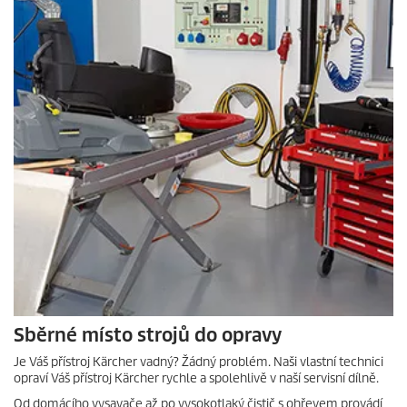
Sběrné místo strojů do opravy
Je Váš přístroj Kärcher vadný? Žádný problém. Naši vlastní technici
opraví Váš přístroj Kärcher rychle a spolehlivě v naší servisní dílně.
Od domácího vysavače až po vysokotlaký čistič s ohřevem provádí