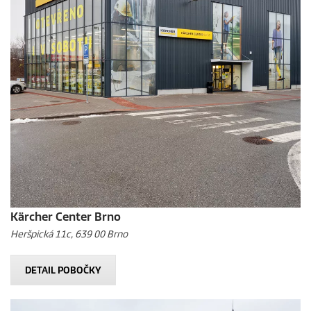
Kärcher Center Brno
Heršpická 11c, 639 00 Brno
DETAIL POBOČKY