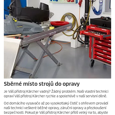
Sběrné místo strojů do opravy
Je Váš přístroj Kärcher vadný? Žádný problém. Naši vlastní technici
opraví Váš přístroj Kärcher rychle a spolehlivě v naší servisní dílně.
Od domácího vysavače až po vysokotlaký čistič s ohřevem provádí
naši technici veškeré běžné opravy, záruční opravy a přezkoušení
bezpečnosti. Pokud je Váš přístroj Kärcher příliš velký na to, abyste