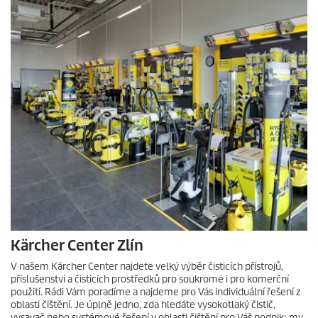
Kärcher Center Zlín
V našem Kärcher Center najdete velký výběr čisticích přístrojů,
příslušenství a čisticích prostředků pro soukromé i pro komerční
použití. Rádi Vám poradíme a najdeme pro Vás individuální řešení z
oblasti čištění. Je úplně jedno, zda hledáte vysokotlaký čistič,
vysavač nebo systémové řešení v oblasti čištění pro Váš podnik; my