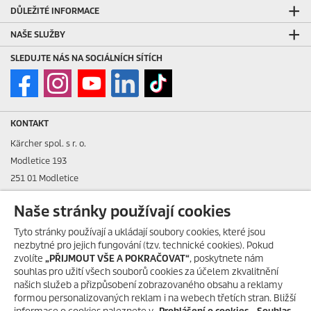
DŮLEŽITÉ INFORMACE
NAŠE SLUŽBY
SLEDUJTE NÁS NA SOCIÁLNÍCH SÍTÍCH
KONTAKT
Kärcher spol. s r. o.
Modletice 193
251 01 Modletice
IČO: 48535761
Naše stránky používají cookies
DIČ: CZ48535761
Tyto stránky používají a ukládají soubory cookies, které jsou
nezbytné pro jejich fungování (tzv. technické cookies). Pokud
ID datové schránky: ic4eqpk
zvolíte
„PŘIJMOUT VŠE A POKRAČOVAT“
, poskytnete nám
souhlas pro užití všech souborů cookies za účelem zkvalitnění
> Tiráž
našich služeb a přizpůsobení zobrazovaného obsahu a reklamy
formou personalizovaných reklam i na webech třetích stran. Bližší
Zákaznická linka:
+420 323 555 555