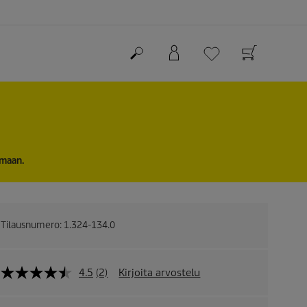
imaan.
Tilausnumero:
1.324-134.0
4.5
(2)
Kirjoita arvostelu