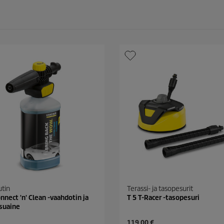
tin
Terassi- ja tasopesurit
onnect 'n' Clean -vaahdotin ja
T 5 T-Racer -tasopesuri
suaine
C
119,00 €