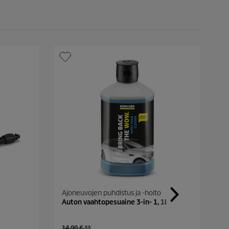
Ajoneuvojen puhdistus ja -hoito
S
Auton vaahtopesuaine 3-in- 1, 1l
S
C
O
3
14,90 € **