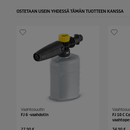
OSTETAAN USEIN YHDESSÄ TÄMÄN TUOTTEEN KANSSA
Vaahtosuutin
Vaahtosuu
FJ 6 -vaahdotin
FJ 10 C C
vaahtope
C
C
27,90 €
34,90 €