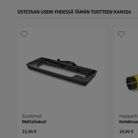
OSTETAAN USEIN YHDESSÄ TÄMÄN TUOTTEEN KANSSA
Suuttimet
Harjasetti
Mattoliukuri
Kohdesuu
C
C
22,90 €
16,90 €
u
u