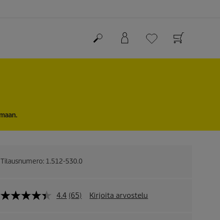
imaan.
Tilausnumero:
1.512-530.0
4.4
(65)
Kirjoita arvostelu