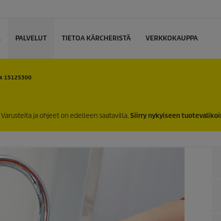
L
PALVELUT
TIETOA KÄRCHERISTÄ
VERKKOKAUPPA
x
15125300
Varusteita ja ohjeet on edelleen saatavilla.
Siirry nykyiseen tuotevaliko