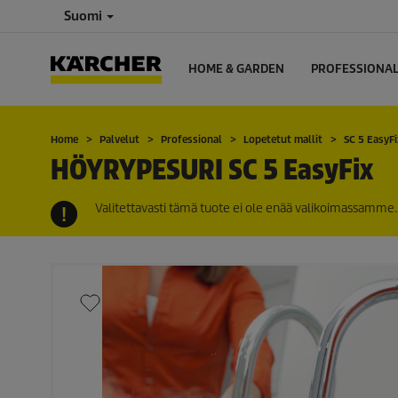
Suomi
HOME & GARDEN
PROFESSIONA
Home
Palvelut
Professional
Lopetetut mallit
SC 5
EasyFi
HÖYRYPESURI SC 5
EasyFix
Valitettavasti tämä tuote ei ole enää valikoimassamme. 