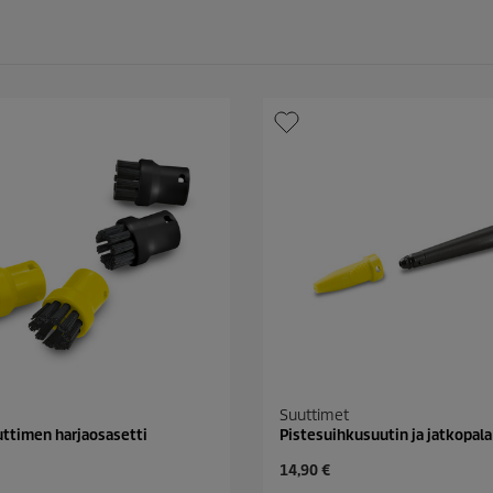
Suuttimet
ttimen harjaosasetti
Pistesuihkusuutin ja jatkopala
C
14,90 €
u