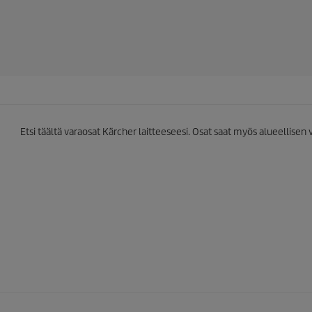
3
7
a
r
v
o
s
t
e
l
Etsi täältä varaosat Kärcher laitteeseesi. Osat saat myös alueellisen
u
a