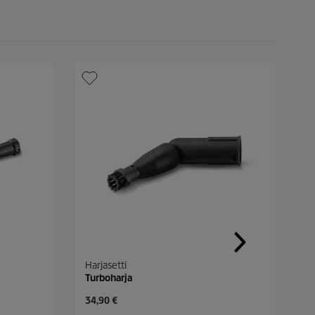
Harjasetti
S
Turboharja
K
C
C
34,90 €
2
u
u