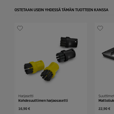
OSTETAAN USEIN YHDESSÄ TÄMÄN TUOTTEEN KANSSA
Harjasetti
Suuttime
Kohdesuuttimen harjaosasetti
Mattoliuk
C
C
16,90 €
22,90 €
u
u