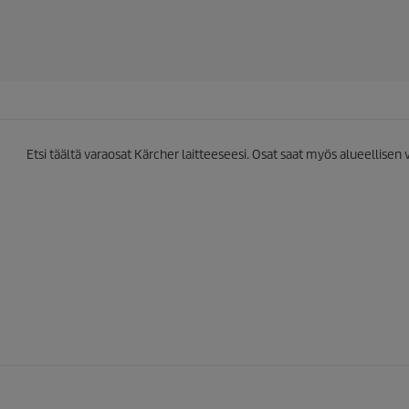
3
7
a
r
v
o
s
t
e
Etsi täältä varaosat Kärcher laitteeseesi. Osat saat myös alueellisen
l
u
a