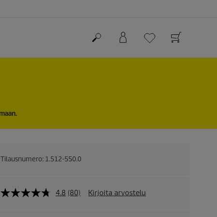
imaan.
Tilausnumero:
1.512-550.0
4.8
(80)
Kirjoita arvostelu