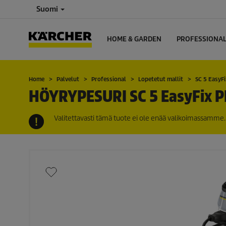
Suomi
HOME & GARDEN
PROFESSIONA
Home
Palvelut
Professional
Lopetetut mallit
SC 5
EasyFi
HÖYRYPESURI SC 5
EasyFix
P
Valitettavasti tämä tuote ei ole enää valikoimassamme. 