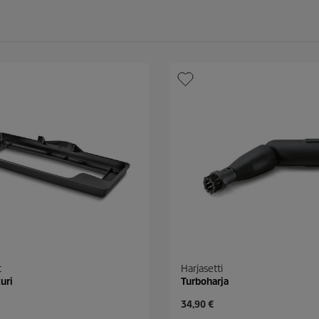
t
Harjasetti
uri
Turboharja
C
34,90 €
u