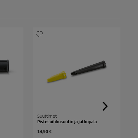
Suuttimet
S
Pistesuihkusuutin ja jatkopala
K
C
C
14,90 €
2
u
u