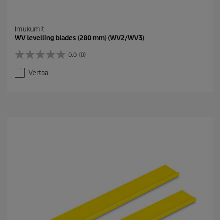
Imukumit
WV levelling blades (280 mm) (WV2/WV3)
0.0
(0)
0
.
Vertaa
0
/
5
t
ä
h
t
e
ä
.