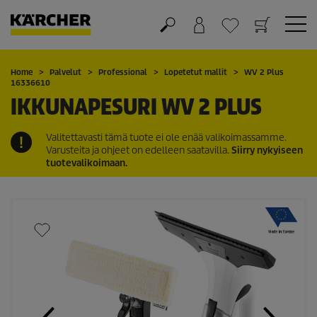
Ostoskori
Suosikit
Home
Palvelut
Professional
Lopetetut mallit
WV 2 Plus
16336610
IKKUNAPESURI WV 2 PLUS
Valitettavasti tämä tuote ei ole enää valikoimassamme.
Varusteita ja ohjeet on edelleen saatavilla.
Siirry nykyiseen
tuotevalikoimaan.