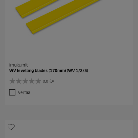
Imukumit
WV levelling blades (170mm) (WV 1/2/3)
0.0
(0)
0
.
Vertaa
0
/
5
t
ä
h
t
e