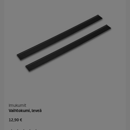
ä
.
Imukumit
Vaihtokumi, leveä
C
12,90 €
u