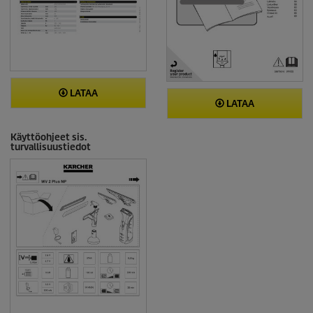
LATAA
LATAA
Käyttöohjeet sis.
turvallisuustiedot