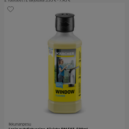
2
Tuotteet
|
2
tarjousta
5,93 €
-
7,43 €
Ikkunanpesu