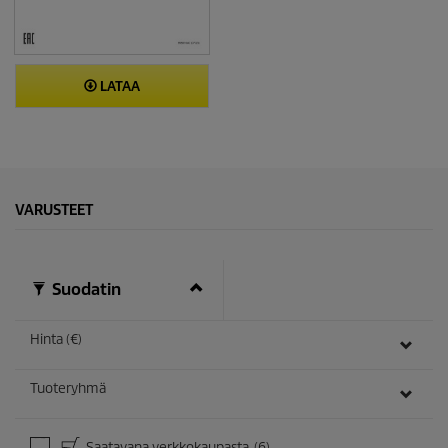
LATAA
VARUSTEET
Suodatin
Hinta (€)
Tuoteryhmä
Saatavana verkkokaupasta
(6)