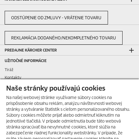
ODSTÚPENIE OD ZMLUVY - VRÁTENIE TOVARU
REKLAMÁCIA DODANÉHO/NEKOMPLETNÉHO TOVARU
PREDAJNE KÄRCHER CENTER
UŽITOČNÉ INFORMÁCIE
Tiráž
Kontakty
Podávanie oznámení
Naše stránky používajú cookies
Otázky a odpovede
Na našej webovej stránke využívame súbory cookies na
Všeobecné podmienky nájmu
prispôsobenie obsahu reklám, analýzu návštevnosti webovej
Všeobecné podmienky dlhodobého nájmu
stránky a vytváranie štatistík s cieľom personalizovaného obsahu.
Súbory cookies môžete prijať alebo odmietnuť kliknutím na
Všeobecné obchodné podmienky
HORÚCE LETO S KÄRCHER
jednotlivé tlačidlá. V prípade odmietnutia bude táto webová
POKRAČUJE!
Všeobecné predajné, dodacie, montážne a záručné podmienky pre
stránka spracúvať iba nevyhnutné cookies, ktoré slúžia na
Získajte svoje obľúbené
obchodných a servisných partnerov
zabezpečenie riadnej funkcionality webstránky. V prípade, že
nezľavnené produkty Home and
máte záujem perosnalizovať nastavenie cookies kliknite na