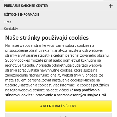
PREDAJNE KÄRCHER CENTER
UŽITOČNÉ INFORMÁCIE
Tiráž
Kontakty
Podávanie oznámení
Naše stránky používajú cookies
Otázky a odpovede
Na našej webovej stránke využívame súbory cookies na
Všeobecné podmienky nájmu
prispôsobenie obsahu reklám, analýzu návštevnosti webovej
Všeobecné podmienky dlhodobého nájmu
stránky a vytváranie štatistík s cieľom personalizovaného obsahu.
Súbory cookies môžete prijať alebo odmietnuť kliknutím na
Všeobecné obchodné podmienky
HORÚCE LETO S KÄRCHER
jednotlivé tlačidlá. V prípade odmietnutia bude táto webová
POKRAČUJE!
Všeobecné predajné, dodacie, montážne a záručné podmienky pre
stránka spracúvať iba nevyhnutné cookies, ktoré slúžia na
Získajte svoje obľúbené
obchodných a servisných partnerov
zabezpečenie riadnej funkcionality webstránky. V prípade, že
nezľavnené produkty Home and
máte záujem perosnalizovať nastavenie cookies kliknite na
Všeobecné podmienky pre službu servisná zmluva
Garden so zľavou -26%
- použite
tlačidlo „Nastavenia cookies“. Viac informácií o cookies použitých
Reklamačný poriadok
zľavový kód
LETNAVLNA!
na tejto webovej stránke nájdete v časti
Zásady používania
Spracovanie a ochrana osobných údajov
súborov Cookies
Spracovanie a ochrana osobných údajov
Tiráž
Zásady, nastavenia a používanie súborov COOKIES
SKOPÍROVAŤ ZĽAVOVÝ
AKCEPTOVAŤ VŠETKY
KONTAKTNÉ INFORMÁCIE
KÓD