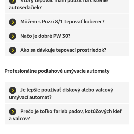
Ktorý tepovač mám použiť na čistenie
autosedačiek?
Môžem s
Puzzi
8/1 tepovať koberec?
Načo je dobré PW 30?
Ako sa dávkuje tepovací prostriedok?
Profesionálne podlahové umývacie automaty
Je lepšie používať diskový alebo valcový
umývací automat?
Prečo je toľko farieb padov, kotúčových kief
a valcov?