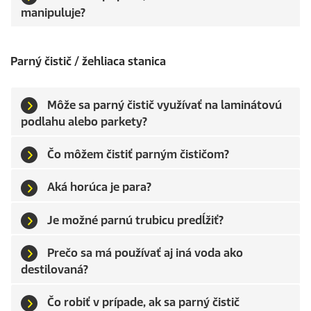
manipuluje?
Parný čistič / žehliaca stanica
Môže sa parný čistič využívať na laminátovú
podlahu alebo parkety?
Čo môžem čistiť parným čističom?
Aká horúca je para?
Je možné parnú trubicu predĺžiť?
Prečo sa má používať aj iná voda ako
destilovaná?
Čo robiť v prípade, ak sa parný čistič