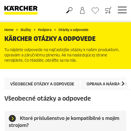
Nákupný košík
Obľúbené produkty
Home
Služby
Podpora
Otázky a odpovede
KÄRCHER OTÁZKY A ODPOVEDE
Tu nájdete odpovede na najčastejšie otázky k našim produktom,
opravám a záručnému plneniu. Ak na nasledujúcej strane
nenájdete, čo hľadáte, obráťte sa na nás.
VŠEOBECNÉ OTÁZKY A ODPOVEDE
OPRAVA A NÁHRADNÉ D
Všeobecné otázky a odpovede
Ktoré príslušenstvo je kompatibilné s mojím
strojom?