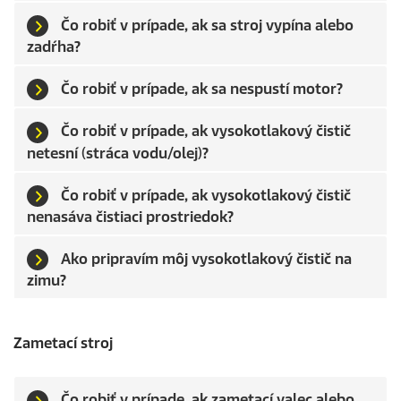
Čo robiť v prípade, ak sa stroj vypína alebo
zadŕha?
Čo robiť v prípade, ak sa nespustí motor?
Čo robiť v prípade, ak vysokotlakový čistič
netesní (stráca vodu/olej)?
Čo robiť v prípade, ak vysokotlakový čistič
nenasáva čistiaci prostriedok?
Ako pripravím môj vysokotlakový čistič na
zimu?
Zametací stroj
Čo robiť v prípade, ak zametací valec alebo