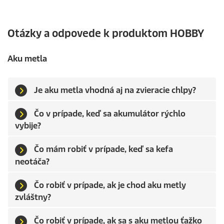
Otázky a odpovede k produktom HOBBY
Aku metla
Je aku metla vhodná aj na zvieracie chlpy?
Čo v prípade, keď sa akumulátor rýchlo
vybije?
Čo mám robiť v prípade, keď sa kefa
neotáča?
Čo robiť v prípade, ak je chod aku metly
zvláštny?
Čo robiť v prípade, ak sa s aku metlou ťažko