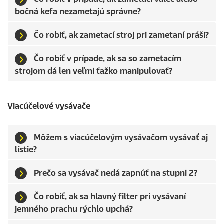
bočná kefa nezametajú správne?
Čo robiť, ak zametací stroj pri zametaní práši?
Čo robiť v prípade, ak sa so zametacím
strojom dá len veľmi ťažko manipulovať?
Viacúčelové vysávače
Môžem s viacúčelovým vysávačom vysávať aj
lístie?
Prečo sa vysávač nedá zapnúť na stupni 2?
Čo robiť, ak sa hlavný filter pri vysávaní
jemného prachu rýchlo upchá?