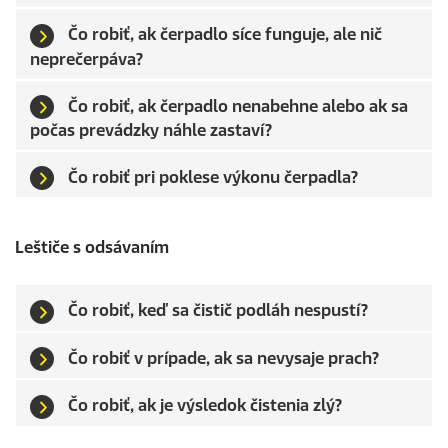
Čo robiť, ak čerpadlo síce funguje, ale nič
neprečerpáva?
Čo robiť, ak čerpadlo nenabehne alebo ak sa
počas prevádzky náhle zastaví?
Čo robiť pri poklese výkonu čerpadla?
Leštiče s odsávaním
Čo robiť, keď sa čistič podláh nespustí?
Čo robiť v prípade, ak sa nevysaje prach?
Čo robiť, ak je výsledok čistenia zlý?