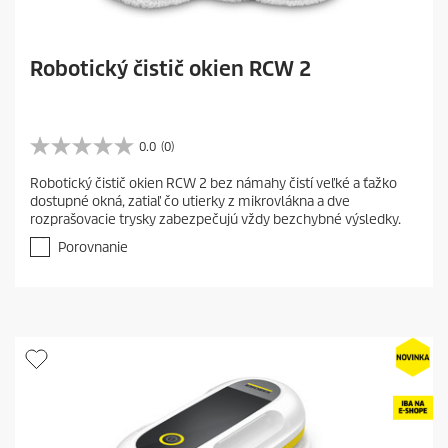
Robotický čistič okien RCW 2
0.0
(0)
0
.
Robotický čistič okien RCW 2 bez námahy čistí veľké a ťažko
0
dostupné okná, zatiaľ čo utierky z mikrovlákna a dve
z
rozprašovacie trysky zabezpečujú vždy bezchybné výsledky.
5
h
Porovnanie
v
i
e
z
d
i
č
i
e
k
.