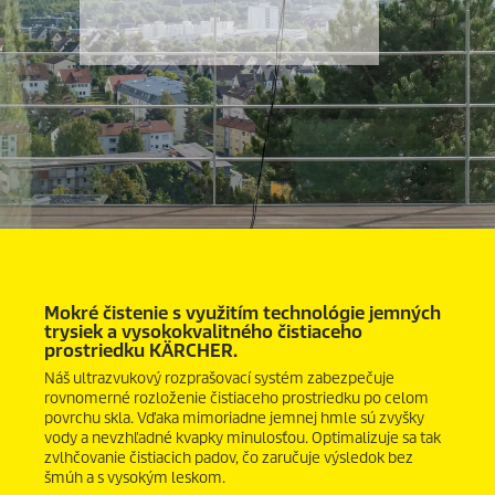
Mokré čistenie s využitím technológie jemných
trysiek a vysokokvalitného čistiaceho
prostriedku KÄRCHER.
Náš ultrazvukový rozprašovací systém zabezpečuje
rovnomerné rozloženie čistiaceho prostriedku po celom
povrchu skla. Vďaka mimoriadne jemnej hmle sú zvyšky
vody a nevzhľadné kvapky minulosťou. Optimalizuje sa tak
zvlhčovanie čistiacich padov, čo zaručuje výsledok bez
šmúh a s vysokým leskom.