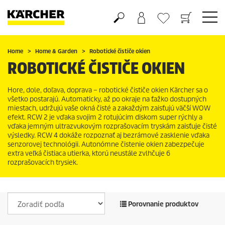
Nákupný košík
Obľúbené produkty
Home
Home & Garden
Robotické čističe okien
ROBOTICKÉ ČISTIČE OKIEN
Hore, dole, doľava, doprava – robotické čističe okien Kärcher sa o
všetko postarajú. Automaticky, až po okraje na ťažko dostupných
miestach, udržujú vaše okná čisté a zakaždým zaisťujú väčší WOW
efekt. RCW 2 je vďaka svojim 2 rotujúcim diskom super rýchly a
vďaka jemným ultrazvukovým rozprašovacím tryskám zaisťuje čisté
výsledky. RCW 4 dokáže rozpoznať aj bezrámové zasklenie vďaka
senzorovej technológii. Autonómne čistenie okien zabezpečuje
extra veľká čistiaca utierka, ktorú neustále zvlhčuje 6
rozprašovacích trysiek.
Porovnanie produktov