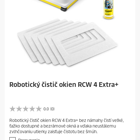
Robotický čistič okien RCW 4 Extra+
0.0
(0)
0
.
Robotický čistič okien RCW 4 Extra+ bez námahy čistí veľké,
0
ťažko dostupné a bezrámové okná a vďaka neustálemu
z
zvlhčovaniu utierky zaisťuje čistotu bez šmúh.
5
h