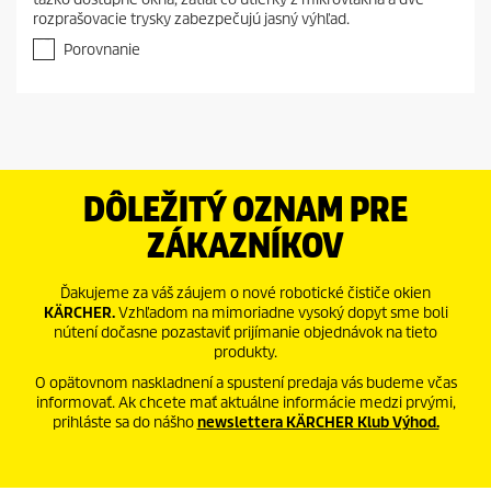
z
rozprašovacie trysky zabezpečujú jasný výhľad.
5
h
Porovnanie
v
i
e
z
d
i
č
DÔLEŽITÝ OZNAM PRE
i
e
ZÁKAZNÍKOV
k
.
1
Ďakujeme za váš záujem o nové robotické čističe okien
r
KÄRCHER.
Vzhľadom na mimoriadne vysoký dopyt sme boli
e
nútení dočasne pozastaviť prijímanie objednávok na tieto
c
produkty.
e
n
O opätovnom naskladnení a spustení predaja vás budeme včas
z
informovať. Ak chcete mať aktuálne informácie medzi prvými,
i
prihláste sa do nášho
newslettera KÄRCHER Klub Výhod.
a