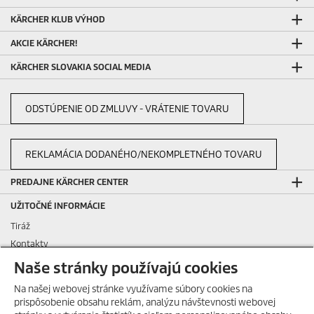
KÄRCHER KLUB VÝHOD
AKCIE KÄRCHER!
KÄRCHER SLOVAKIA SOCIAL MEDIA
ODSTÚPENIE OD ZMLUVY - VRÁTENIE TOVARU
REKLAMÁCIA DODANÉHO/NEKOMPLETNÉHO TOVARU
PREDAJNE KÄRCHER CENTER
UŽITOČNÉ INFORMÁCIE
Tiráž
Kontakty
Podávanie oznámení
Naše stránky používajú cookies
Otázky a odpovede
Na našej webovej stránke využívame súbory cookies na
Všeobecné podmienky nájmu
prispôsobenie obsahu reklám, analýzu návštevnosti webovej
Všeobecné podmienky dlhodobého nájmu