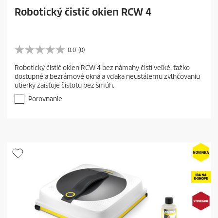
Robotický čistič okien RCW 4
0.0
(0)
0
.
Robotický čistič okien RCW 4 bez námahy čistí veľké, ťažko
0
dostupné a bezrámové okná a vďaka neustálemu zvlhčovaniu
z
utierky zaisťuje čistotu bez šmúh.
5
h
Porovnanie
v
i
e
z
d
i
č
i
e
k
.