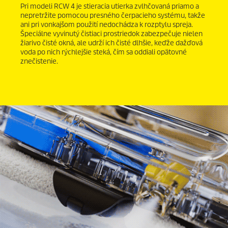
Pri modeli RCW 4 je stieracia utierka zvlhčovaná priamo a
nepretržite pomocou presného čerpacieho systému, takže
ani pri vonkajšom použití nedochádza k rozptylu spreja.
Špeciálne vyvinutý čistiaci prostriedok zabezpečuje nielen
žiarivo čisté okná, ale udrží ich čisté dlhšie, keďže dažďová
voda po nich rýchlejšie steká, čím sa oddiali opätovné
znečistenie.