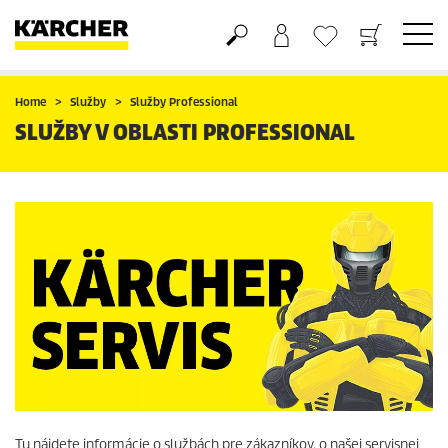
Nákupný košík
Obľúbené produkty
Home
Služby
Služby Professional
SLUŽBY V OBLASTI PROFESSIONAL
Tu nájdete informácie o službách pre zákazníkov, o našej servisnej