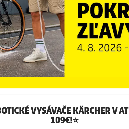
OTICKÉ VYSÁVAČE KÄRCHER V A
109€!⭐