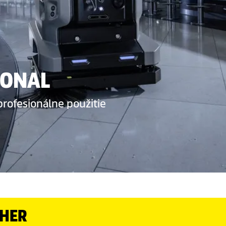
IONAL
 profesionálne použitie
CHER