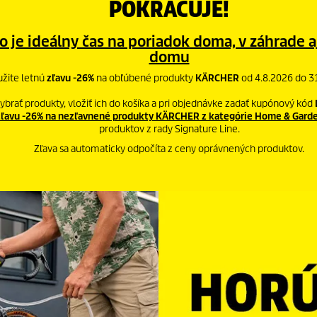
POKRAČUJE!
o je ideálny čas na poriadok doma, v záhrade a
domu
žite letnú
zľavu -26%
na obľúbené produkty
KÄRCHER
od 4.8.2026 do 3
 vybrať produkty, vložiť ich do košíka a pri objednávke zadať kupónový kód
zľavu -26% na nezľavnené produkty KÄRCHER z kategórie Home & Gard
produktov z rady Signature Line.
Zľava sa automaticky odpočíta z ceny oprávnených produktov.