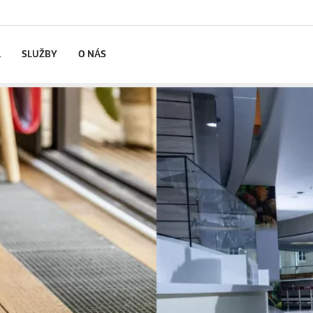
L
SLUŽBY
O NÁS