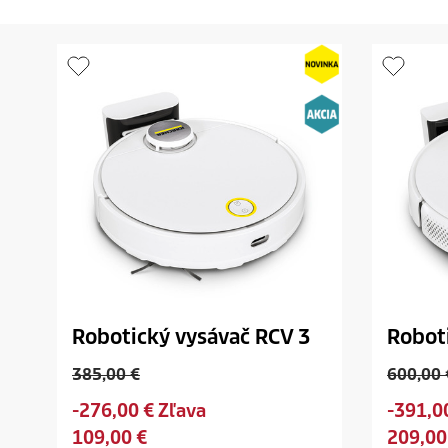
Robotický vysávač RCV 3
Robot
O
O
385,00 €
600,00 
l
l
S
S
-276,00 € Zľava
-391,0
d
d
a
a
C
C
109,00 €
209,00
p
p