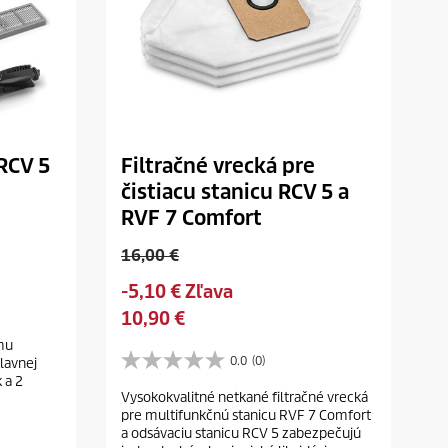
z
i
a
RCV 5
Filtračné vrecká pre
čistiacu stanicu RCV 5 a
RVF 7 Comfort
O
16,00 €
l
S
-5,10 € Zľava
d
a
C
10,90 €
p
v
u
r
ému
i
r
0.0
(0)
o
lavnej
0
n
r
 a 2
d
.
g
Vysokokvalitné netkané filtračné vrecká
e
0
u
pre multifunkčnú stanicu RVF 7 Comfort
z
n
c
a odsávaciu stanicu RCV 5 zabezpečujú
5