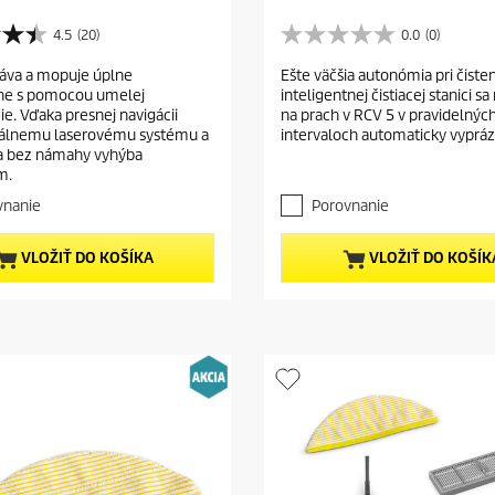
v
u
r
i
r
4.5
(20)
0.0
(0)
o
0
n
r
d
.
áva a mopuje úplne
g
Ešte väčšia autonómia pri čisten
e
0
u
ne s pomocou umelej
inteligentnej čistiacej stanici s
z
n
c
ie. Vďaka presnej navigácii
na prach v RCV 5 v pravidelnýc
5
t
t
uálnemu laserovému systému a
intervaloch automaticky vypráz
h
p
a bez námahy vyhýba
p
v
m.
r
i
r
e
o
vnanie
Porovnanie
i
z
d
c
d
u
e
VLOŽIŤ DO KOŠÍKA
VLOŽIŤ DO KOŠÍK
i
c
č
t
i
e
p
k
r
.
i
c
e