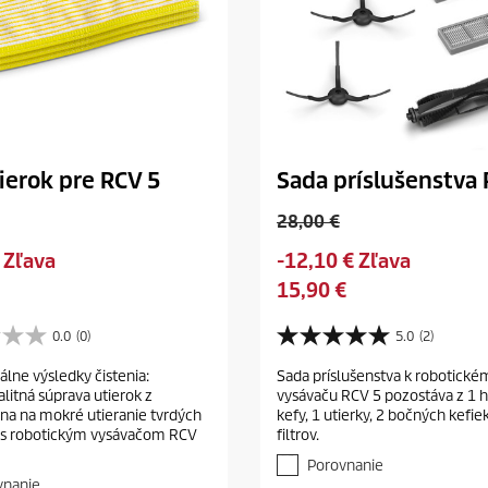
ierok pre RCV 5
Sada príslušenstva 
O
28,00 €
l
S
 Zľava
-12,10 € Zľava
d
a
C
15,90 €
p
v
u
r
i
r
0.0
(0)
5.0
(2)
o
5
n
r
d
.
álne výsledky čistenia:
g
Sada príslušenstva k robotick
e
0
u
litná súprava utierok z
vysávaču RCV 5 pozostáva z 1 h
z
n
c
na na mokré utieranie tvrdých
kefy, 1 utierky, 2 bočných kefiek
5
t
t
 s robotickým vysávačom RCV
filtrov.
h
p
p
v
Porovnanie
r
i
r
vnanie