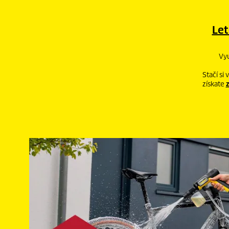
Let
Vyu
Stačí si
získate