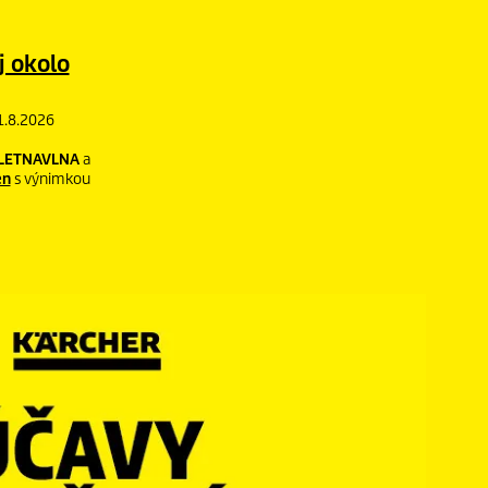
j okolo
1.8.2026
LETNAVLNA
a
en
s výnimkou