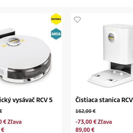
ický vysávač RCV 5
Čistiaca stanica RCV
O
€
162,00 €
l
S
0 € Zľava
-73,00 € Zľava
d
a
C
 €
89,00 €
p