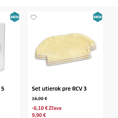
 5
Set utierok pre RCV 3
O
16,00 €
l
S
-6,10 € Zľava
d
a
C
9,90 €
p