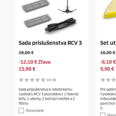
z
n
i
z
a
i
a
Sada príslušenstva RCV 3
Set ut
O
O
28,00 €
16,00 €
l
l
S
S
-12,10 € Zľava
-6,10 €
d
d
a
a
C
C
15,90 €
9,90 €
p
p
v
v
u
u
r
r
i
i
r
r
0.0
(0)
o
o
0
0
n
n
r
r
d
d
.
.
g
Sada príslušenstva k robotickému
g
Pre optim
e
e
0
0
u
u
vysávaču RCV 3 pozostáva z 1 hlavnej
Vysokokva
z
z
n
n
c
c
kefy, 1 utierky, 2 bočných kefiek a 2
mikrovlák
5
5
t
t
t
t
filtrov.
povrchov
h
h
p
p
5.
p
p
v
v
Porovnanie
r
r
i
i
r
r
Poro