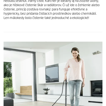
nebudú lesknúť. Parný čistič Kärcher je ideálny aj na zložité úlohy,
ako je hĺbkové čistenie škár a radiátorov. Či už ide o žehlenie alebo
čistenie, princíp zostáva rovnaký: para funguje efektívne a
hygienicky, bez pridania čistiacich prostriedkov alebo chemikálií.
Len málokedy bolo čistenie také jednoduché a ekologické!