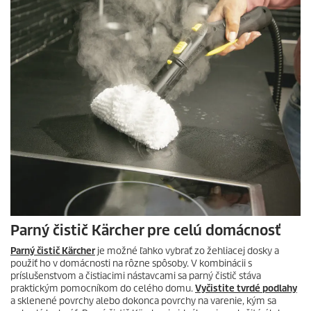
Parný čistič Kärcher pre celú domácnosť
Parný čistič Kärcher
je možné ľahko vybrať zo žehliacej dosky a
použiť ho v domácnosti na rôzne spôsoby. V kombinácii s
príslušenstvom a čistiacimi nástavcami sa parný čistič stáva
praktickým pomocníkom do celého domu.
Vyčistite tvrdé podlahy
a sklenené povrchy alebo dokonca povrchy na varenie, kým sa