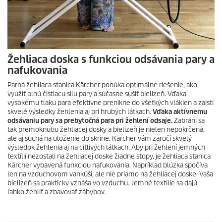
Žehliaca doska s funkciou odsávania pary a
nafukovania
Parná žehliaca stanica Kärcher ponúka optimálne riešenie, ako
využiť plnú čistiacu silu pary a súčasne sušiť bielizeň. Vďaka
vysokému tlaku para efektívne prenikne do všetkých vlákien a zaistí
skvelé výsledky žehlenia aj pri hrubých látkach.
Vďaka aktívnemu
odsávaniu pary sa prebytočná para pri žehlení odsaje.
Zabráni sa
tak premoknutiu žehliacej dosky a bielizeň je nielen nepokrčená,
ale aj suchá na uloženie do skrine. Kärcher vám zaručí skvelý
výsledok žehlenia aj na citlivých látkach. Aby pri žehlení jemných
textílií nezostali na žehliacej doske žiadne stopy, je žehliaca stanica
Kärcher vybavená funkciou nafukovania. Napríklad blúzka spočíva
len na vzduchovom vankúši, ale nie priamo na žehliacej doske. Vaša
bielizeň sa prakticky vznáša vo vzduchu. Jemné textílie sa dajú
ľahko žehliť a zbavovať záhybov.