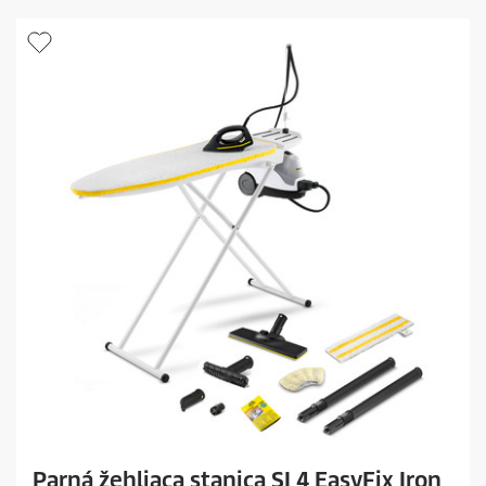
Parná žehliaca stanica SI 4 EasyFix Iron