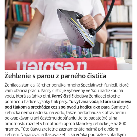
Žehlenie s parou z parného čističa
Žehliaca stanica Kärcher ponúka mnoho špeciálnych funkcií, ktoré
vám uľahčia prácu. Parný čistič je vybavený veľkou nádržkou na
vodu, ktorá sa ľahko plní.
Parný čistič
dodáva žehliacej ploche
pomocou hadice vysoký tlak pary.
Tú vytvára voda, ktorá sa ohrieva
pod tlakom a prechádza cez spojovaciu hadicu ako para.
Samotná
žehlička nemá nádržku na vodu, takže nedochádza k otravnému
odkvapkávaniu ani častému dopĺňaniu. Je to badateľné aj na
hmotnosti: rozdiel v hmotnosti oproti klasickej žehličke je až 800
gramov. Túto úľavu zreteľne zaznamenáte najmä pri dlhšom
žehlení. Naparovacia tlaková žehlička vďaka podrážke s hladkým