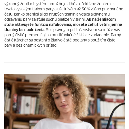
výkonný žehliaci systém umožňuje dlhé a efektívne žehlenie s
trvalo vysokým tlakom pary a ušetrí vám až 50 % vášho pracovného
času. Ľahko preniká aj do hrubých tkanín a vďaka aktívnemu
odsávaniu pary zaisťuje suchú bielizeň v skrini.
Ak na žehliacom
stole aktivujete funkciu nafukovania, môžete žehliť veľmi jemné
tkaniny bez pokrčenia.
So správnym príslušenstvom sa môže váš
parný čistič premeniť aj na multifunkčné čistiace zariadenie. Parný
čistič Kärcher sa postará o žiarivo čisté podlahy s použitím čistej
pary a bez chemických prísad.