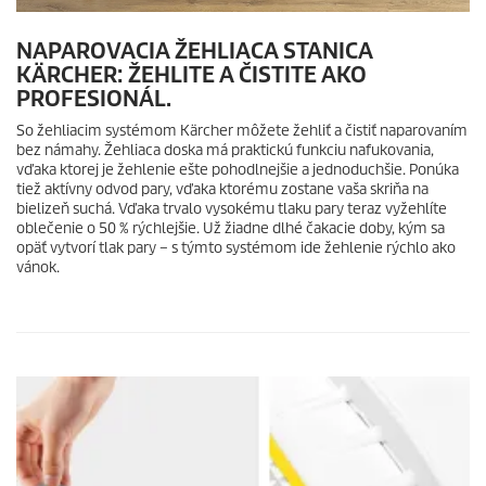
NAPAROVACIA ŽEHLIACA STANICA
KÄRCHER: ŽEHLITE A ČISTITE AKO
PROFESIONÁL.
So žehliacim systémom Kärcher môžete žehliť a čistiť naparovaním
bez námahy. Žehliaca doska má praktickú funkciu nafukovania,
vďaka ktorej je žehlenie ešte pohodlnejšie a jednoduchšie. Ponúka
tiež aktívny odvod pary, vďaka ktorému zostane vaša skriňa na
bielizeň suchá. Vďaka trvalo vysokému tlaku pary teraz vyžehlíte
oblečenie o 50 % rýchlejšie. Už žiadne dlhé čakacie doby, kým sa
opäť vytvorí tlak pary – s týmto systémom ide žehlenie rýchlo ako
vánok.