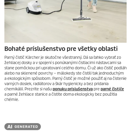
Bohaté príslušenstvo pre všetky oblasti
Parný čistič Kärcher je skutočne všestranný. Dá sa ľahko vybrať zo
žehliacej dosky a v spojení s ponúkanými čistiacimi nástavcami sa
stane pomôckou pri upratovaní celého domu. Či už ako čistič podláh
alebo na sklenené povrchy – málokedy ste čistili tak jednoduchým
a ekologickým spôsobom. Parný čistič je možné použiť aj na čistenie
varných dosiek, radiátorov a škár hygienicky a bez pridania
chemikálií. Prezrite si našu
ponuku príslušenstva
pre
parné čističe
a parné žehliace stanice a čistite doma ekologicky bez použitia
chémie.