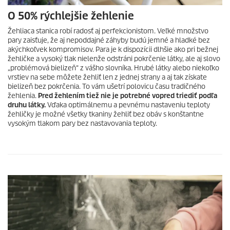
O 50% rýchlejšie žehlenie
Žehliaca stanica robí radosť aj perfekcionistom. Veľké množstvo
pary zaisťuje, že aj nepoddajné záhyby budú jemné a hladké bez
akýchkoľvek kompromisov. Para je k dispozícii dlhšie ako pri bežnej
žehličke a vysoký tlak nielenže odstráni pokrčenie látky, ale aj slovo
„problémová bielizeň“ z vášho slovníka. Hrubé látky alebo niekoľko
vrstiev na sebe môžete žehliť len z jednej strany a aj tak získate
bielizeň bez pokrčenia. To vám ušetrí polovicu času tradičného
žehlenia.
Pred žehlením tiež nie je potrebné vopred triediť podľa
druhu látky.
Vďaka optimálnemu a pevnému nastaveniu teploty
žehličky je možné všetky tkaniny žehliť bez obáv s konštantne
vysokým tlakom pary bez nastavovania teploty.