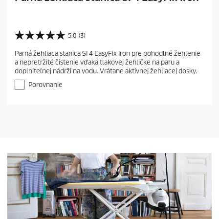
5.0
(3)
5
.
Parná žehliaca stanica SI 4 EasyFix Iron pre pohodlné žehlenie
0
a nepretržité čistenie vďaka tlakovej žehličke na paru a
z
doplniteľnej nádrži na vodu. Vrátane aktívnej žehliacej dosky.
5
h
Porovnanie
v
i
e
z
d
i
č
i
e
k
.
3
r
e
c