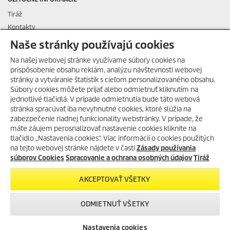
Tiráž
Kontakty
Podávanie oznámení
Naše stránky používajú cookies
Otázky a odpovede
Na našej webovej stránke využívame súbory cookies na
Všeobecné podmienky nájmu
prispôsobenie obsahu reklám, analýzu návštevnosti webovej
Všeobecné podmienky dlhodobého nájmu
stránky a vytváranie štatistík s cieľom personalizovaného obsahu.
Súbory cookies môžete prijať alebo odmietnuť kliknutím na
Všeobecné obchodné podmienky
HORÚCE LETO S KÄRCHER
jednotlivé tlačidlá. V prípade odmietnutia bude táto webová
POKRAČUJE!
Všeobecné predajné, dodacie, montážne a záručné podmienky pre
stránka spracúvať iba nevyhnutné cookies, ktoré slúžia na
Získajte svoje obľúbené
obchodných a servisných partnerov
zabezpečenie riadnej funkcionality webstránky. V prípade, že
nezľavnené produkty Home and
máte záujem perosnalizovať nastavenie cookies kliknite na
Všeobecné podmienky pre službu servisná zmluva
Garden so zľavou -26%
- použite
tlačidlo „Nastavenia cookies“. Viac informácií o cookies použitých
Reklamačný poriadok
zľavový kód
LETNAVLNA!
na tejto webovej stránke nájdete v časti
Zásady používania
Spracovanie a ochrana osobných údajov
súborov Cookies
Spracovanie a ochrana osobných údajov
Tiráž
Zásady, nastavenia a používanie súborov COOKIES
SKOPÍROVAŤ ZĽAVOVÝ
AKCEPTOVAŤ VŠETKY
KONTAKTNÉ INFORMÁCIE
KÓD
ODMIETNUŤ VŠETKY
> DOZVEDIEŤ SA VIAC
Nastavenia cookies