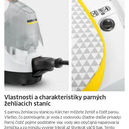
Vlastnosti a charakteristiky parných
žehliacich staníc
S parnou žehliacou stanicou Kärcher môžete žehliť a čistiť parou.
Všetko, čo potrebujete, je voda z vodovodu (žiadne ďalšie prísady).
Parný čistič pojme podstatne viac vody ako obyčajná naparovacia
žehlička a za minútu vyvinie trikrát až štyrikrát väčší tlak. Tento