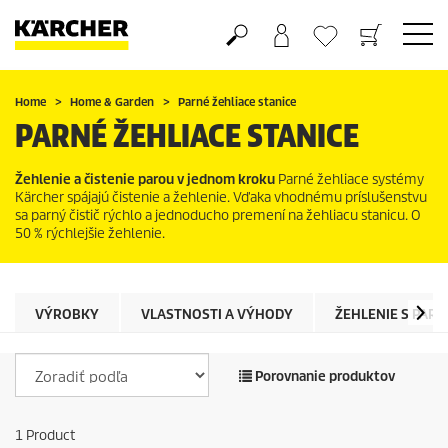
Nákupný košík
Obľúbené produkty
Home
Home & Garden
Parné žehliace stanice
PARNÉ ŽEHLIACE STANICE
Žehlenie a čistenie parou v jednom kroku
Parné žehliace systémy
Kärcher spájajú čistenie a žehlenie. Vďaka vhodnému príslušenstvu
sa parný čistič rýchlo a jednoducho premení na žehliacu stanicu. O
50 % rýchlejšie žehlenie.
VÝROBKY
VLASTNOSTI A VÝHODY
ŽEHLENIE S PAR
Porovnanie produktov
1
Product