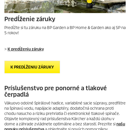
Predĺženie záruky
Predĺžte si tu záruku na BP Garden a BP Home & Garden ako aj SP na
5 rokov!
>
K predĺženiu záruky
K PREDĹŽENIU ZÁRUKY
Príslušenstvo pre ponorné a tlakové
čerpadlá
Vákuovo odolné špirálové hadice, variabilné sacie súpravy, predfiltre
na špinavú vodu, napájacie adaptéry, dodatočná ochrana proti
chodu nasucho a riziku prehriatia či elektronické tlakové spínače.
Objavte komplexný rad príslušenstva Kärcher a každú úlohu v
dome a záhrade zvládnete optimálne a bez starostí. Prezrite si
našu
ponuku príslušenstva
a objednajte si nových pomocníkov