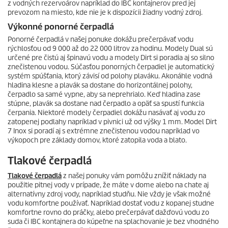
z vodných rezervoárov napríklad do IBC kontajnerov pred jej
prevozom na miesto, kde nie je k dispozícii žiadny vodný zdroj.
Výkonné ponorné čerpadlá
Ponorné čerpadlá v našej ponuke dokážu prečerpávať vodu
rýchlosťou od 9 000 až do 22 000 litrov za hodinu. Modely Dual sú
určené pre čistú aj špinavú vodu a modely Dirt si poradia aj so silno
znečistenou vodou. Súčasťou ponorných čerpadiel je automatický
systém spúšťania, ktorý závisí od polohy plaváku. Akonáhle vodná
hladina klesne a plavák sa dostane do horizontálnej polohy,
čerpadlo sa samé vypne, aby sa neprehrialo. Keď hladina zase
stúpne, plavák sa dostane nad čerpadlo a opäť sa spustí funkcia
čerpania. Niektoré modely čerpadiel dokážu nasávať aj vodu zo
zatopenej podlahy napríklad v pivnici už od výšky 1 mm. Model Dirt
7 Inox si poradí aj s extrémne znečistenou vodou napríklad vo
výkopoch pre základy domov, ktoré zatopila voda a blato.
Tlakové čerpadlá
Tlakové čerpadlá
z našej ponuky vám pomôžu znížiť náklady na
použitie pitnej vody v prípade, že máte v dome alebo na chate aj
alternatívny zdroj vody, napríklad studňu. Nie vždy je však možné
vodu komfortne používať. Napríklad dostať vodu z kopanej studne
komfortne rovno do práčky, alebo prečerpávať dažďovú vodu zo
suda či IBC kontajnera do kúpeľne na splachovanie je bez vhodného