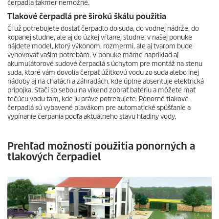
čerpadla takmer nemožné.
Tlakové čerpadlá pre širokú škálu použitia
Či už potrebujete dostať čerpadlo do suda, do vodnej nádrže, do
kopanej studne, ale aj do úzkej vŕtanej studne, v našej ponuke
nájdete model, ktorý výkonom, rozmermi, ale aj tvarom bude
vyhovovať vašim potrebám. V ponuke máme napríklad aj
akumulátorové sudové čerpadlá s úchytom pre montáž na stenu
suda, ktoré vám dovolia čerpať úžitkovú vodu zo suda alebo inej
nádoby aj na chatách a záhradách, kde úplne absentuje elektrická
prípojka. Stačí so sebou na víkend zobrať batériu a môžete mať
tečúcu vodu tam, kde ju práve potrebujete. Ponorné tlakové
čerpadlá sú vybavené plavákom pre automatické spúšťanie a
vypínanie čerpania podľa aktuálneho stavu hladiny vody.
Prehľad možností použitia ponorných a
tlakových čerpadiel