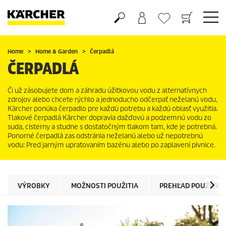
Nákupný košík
Obľúbené produkty
Home
Home & Garden
Čerpadlá
ČERPADLÁ
Či už zásobujete dom a záhradu úžitkovou vodu z alternatívnych
zdrojov alebo chcete rýchlo a jednoducho odčerpať neželanú vodu,
Kärcher ponúka čerpadlo pre každú potrebu a každú oblasť využitia.
Tlakové čerpadlá Kärcher dopravia dažďovú a podzemnú vodu zo
suda, cisterny a studne s dostatočným tlakom tam, kde je potrebná.
Ponorné čerpadlá zas odstránia neželanú alebo už nepotrebnú
vodu: Pred jarným upratovaním bazénu alebo po zaplavení pivnice.
VÝROBKY
MOŽNOSTI POUŽITIA
PREHĽAD POUŽÍVAN