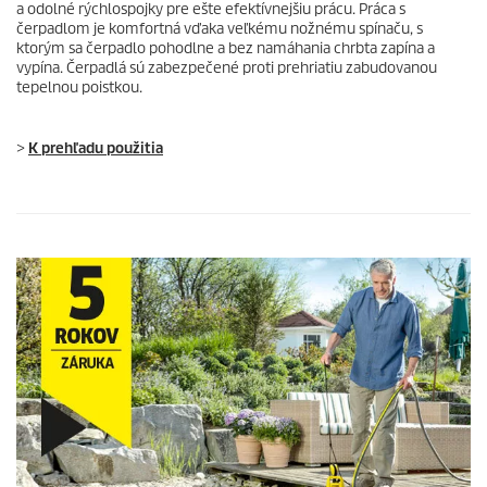
a odolné rýchlospojky pre ešte efektívnejšiu prácu. Práca s
čerpadlom je komfortná vďaka veľkému nožnému spínaču, s
ktorým sa čerpadlo pohodlne a bez namáhania chrbta zapína a
vypína. Čerpadlá sú zabezpečené proti prehriatiu zabudovanou
tepelnou poistkou.
>
K prehľadu použitia