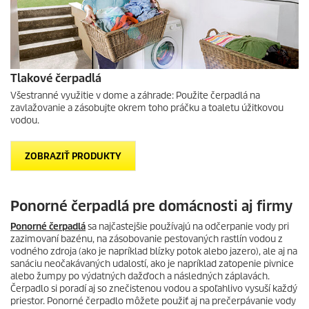
Tlakové čerpadlá
Všestranné využitie v dome a záhrade: Použite čerpadlá na
zavlažovanie a zásobujte okrem toho práčku a toaletu úžitkovou
vodou.
ZOBRAZIŤ PRODUKTY
Ponorné čerpadlá pre domácnosti aj firmy
Ponorné čerpadlá
sa najčastejšie používajú na odčerpanie vody pri
zazimovaní bazénu, na zásobovanie pestovaných rastlín vodou z
vodného zdroja (ako je napríklad blízky potok alebo jazero), ale aj na
sanáciu neočakávaných udalostí, ako je napríklad zatopenie pivnice
alebo žumpy po výdatných dažďoch a následných záplavách.
Čerpadlo si poradí aj so znečistenou vodou a spoľahlivo vysuší každý
priestor. Ponorné čerpadlo môžete použiť aj na prečerpávanie vody