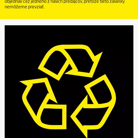
objednali cez jedného z našich predajcov, pretože tieto zásielky
nemôžeme prevziať.