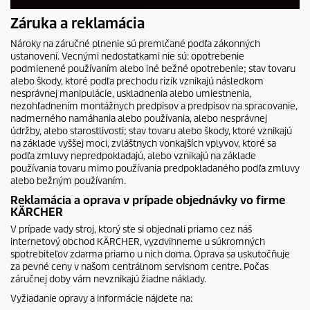
Záruka a reklamácia
Nároky na záručné plnenie sú premlčané podľa zákonných
ustanovení. Vecnými nedostatkami nie sú: opotrebenie
podmienené používaním alebo iné bežné opotrebenie; stav tovaru
alebo škody, ktoré podľa prechodu rizík vznikajú následkom
nesprávnej manipulácie, uskladnenia alebo umiestnenia,
nezohľadnením montážnych predpisov a predpisov na spracovanie,
nadmerného namáhania alebo používania, alebo nesprávnej
údržby, alebo starostlivosti; stav tovaru alebo škody, ktoré vznikajú
na základe vyššej moci, zvláštnych vonkajších vplyvov, ktoré sa
podľa zmluvy nepredpokladajú, alebo vznikajú na základe
používania tovaru mimo používania predpokladaného podľa zmluvy
alebo bežným používaním.
Reklamácia a oprava v prípade objednávky vo firme
KÄRCHER
V prípade vady stroj, ktorý ste si objednali priamo cez náš
internetový obchod KÄRCHER, vyzdvihneme u súkromných
spotrebiteľov zdarma priamo u nich doma. Oprava sa uskutočňuje
za pevné ceny v našom centrálnom servisnom centre. Počas
záručnej doby vám nevznikajú žiadne náklady.
Vyžiadanie opravy a informácie nájdete na: