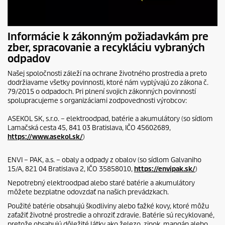
Informácie k zákonným požiadavkám pre
zber, spracovanie a recykláciu vybraných
odpadov
Našej spoločnosti záleží na ochrane životného prostredia a preto
dodržiavame všetky povinnosti, ktoré nám vyplývajú zo zákona č.
79/2015 o odpadoch. Pri plnení svojich zákonných povinností
spolupracujeme s organizáciami zodpovednosti výrobcov:
ASEKOL SK, s.r.o. – elektroodpad, batérie a akumulátory (so sídlom
Lamačská cesta 45, 841 03 Bratislava, IČO 45602689,
https://www.asekol.sk/
)
ENVI – PAK, a.s. – obaly a odpady z obalov (so sídlom Galvaniho
15/A, 821 04 Bratislava 2, IČO 35858010,
https://envipak.sk/
)
Nepotrebný elektroodpad alebo staré batérie a akumulátory
môžete bezplatne odovzdať na našich prevádzkach.
Použité batérie obsahujú škodliviny alebo ťažké kovy, ktoré môžu
zaťažiť životné prostredie a ohroziť zdravie. Batérie sú recyklované,
pretože obsahujú dôležité látky ako železo, zinok, mangán alebo