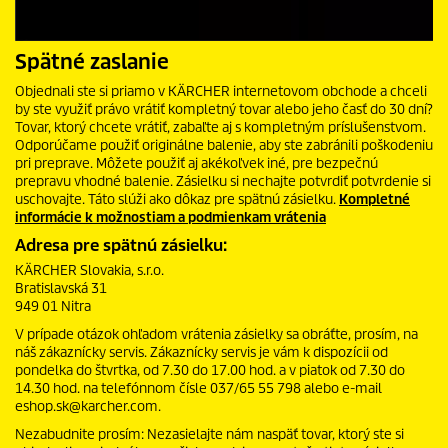
Spätné zaslanie
Objednali ste si priamo v KÄRCHER internetovom obchode a chceli
by ste využiť právo vrátiť kompletný tovar alebo jeho časť do 30 dní?
Tovar, ktorý chcete vrátiť, zabaľte aj s kompletným príslušenstvom.
Odporúčame použiť originálne balenie, aby ste zabránili poškodeniu
pri preprave. Môžete použiť aj akékoľvek iné, pre bezpečnú
prepravu vhodné balenie. Zásielku si nechajte potvrdiť potvrdenie si
uschovajte. Táto slúži ako dôkaz pre spätnú zásielku.
Kompletné
informácie k možnostiam a podmienkam vrátenia
Adresa pre spätnú zásielku:
KÄRCHER Slovakia, s.r.o.
Bratislavská 31
949 01 Nitra
V prípade otázok ohľadom vrátenia zásielky sa obráťte, prosím, na
náš zákaznícky servis. Zákaznícky servis je vám k dispozícii od
pondelka do štvrtka, od 7.30 do 17.00 hod. a v piatok od 7.30 do
14.30 hod. na telefónnom čísle 037/65 55 798 alebo e-mail
eshop.sk@karcher.com.
Nezabudnite prosím: Nezasielajte nám naspäť tovar, ktorý ste si