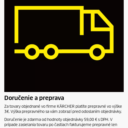
Doručenie a preprava
Za tovary objednané vo firme KÄRCHER platíte prepravné vo výške
3€. Výška prepravného sa vám zobrazí pred odoslaním objednávky.
Doručenie je zdarma od hodnoty objednávky 59,00 € s DPH. V
prípade zasielania tovaru po častiach fakturujeme prepravné len