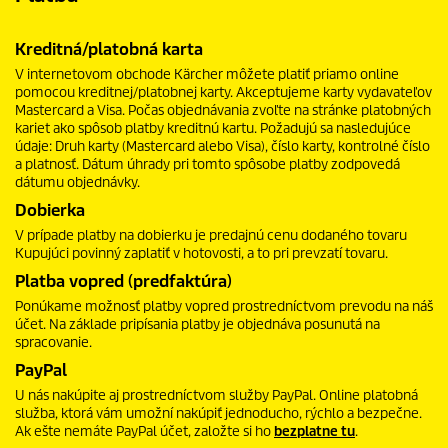
Kreditná/platobná karta
V internetovom obchode Kärcher môžete platiť priamo online
pomocou kreditnej/platobnej karty. Akceptujeme karty vydavateľov
Mastercard a Visa. Počas objednávania zvoľte na stránke platobných
kariet ako spôsob platby kreditnú kartu. Požadujú sa nasledujúce
údaje: Druh karty (Mastercard alebo Visa), číslo karty, kontrolné číslo
a platnosť. Dátum úhrady pri tomto spôsobe platby zodpovedá
dátumu objednávky.
Dobierka
V prípade platby na dobierku je predajnú cenu dodaného tovaru
Kupujúci povinný zaplatiť v hotovosti, a to pri prevzatí tovaru.
Platba vopred (predfaktúra)
Ponúkame možnosť platby vopred prostredníctvom prevodu na náš
účet. Na základe pripísania platby je objednáva posunutá na
spracovanie.
PayPal
U nás nakúpite aj prostredníctvom služby PayPal. Online platobná
služba, ktorá vám umožní nakúpiť jednoducho, rýchlo a bezpečne.
Ak ešte nemáte PayPal účet, založte si ho
bezplatne tu
.