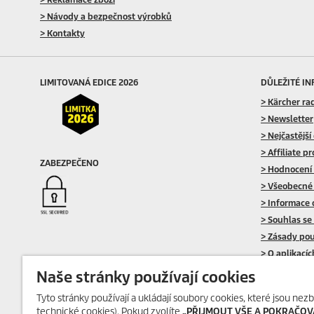
> Návody a bezpečnost výrobků
> Kontakty
LIMITOVANÁ EDICE 2026
DŮLEŽITÉ I
> Kärcher ra
> Newsletter
> Nejčastější
> Affiliate p
ZABEZPEČENO
> Hodnocení
> Všeobecné
> Informace 
> Souhlas se
> Zásady pou
> O aplikací
Naše stránky používají cookies
Tyto stránky používají a ukládají soubory cookies, které jsou nezb
technické cookies). Pokud zvolíte
„PŘIJMOUT VŠE A POKRAČOV