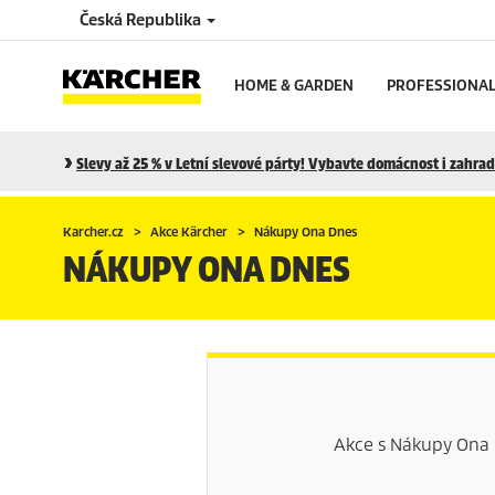
Česká Republika
HOME & GARDEN
PROFESSIONA
Slevy až 25 % v Letní slevové párty! Vybavte domácnost i zahradu
Karcher.cz
Akce Kärcher
Nákupy Ona Dnes
NÁKUPY ONA DNES
Akce s Nákupy Ona 