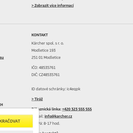
> Zobrazit více informací
KONTAKT
Kärcher spol. s r. o.
Modletice 193
isu
251 01 Modletice
IČO: 48535761
DIČ: CZ48535761
ID datové schránky: ic4eqpk
> Tiráž
CH
Zákaznická linka:
+420 323 555 555
E-mail:
info@karcher.cz
OKRAČOVAT
Po-Pá: 8-17 hod.