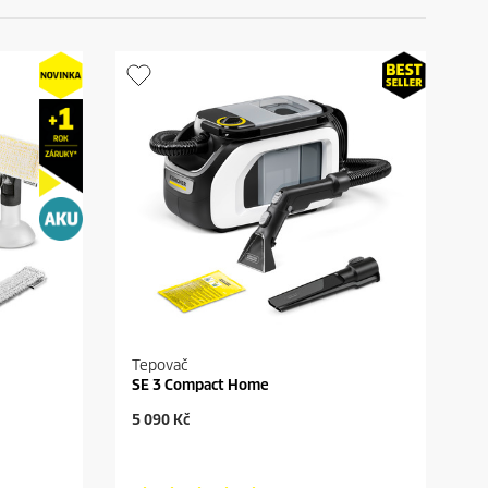
Tepovač
SE 3 Compact Home
C
5 090 Kč
u
r
r