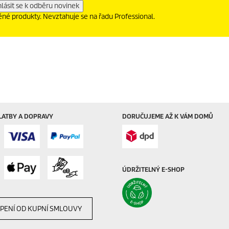
něné produkty. Nevztahuje se na řadu Professional.
LATBY A DOPRAVY
DORUČUJEME AŽ K VÁM DOMŮ
ÚDRŽITELNÝ E-SHOP
PENÍ OD KUPNÍ SMLOUVY