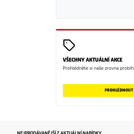
VŠECHNY AKTUÁLNÍ AKCE
Prohlédněte si naše zrovna probíha
PROHLÉDNOUT 
NEJPRODÁVANĚJŠÍ Z AKTUÁLNÍ NABÍDKY