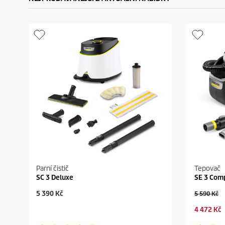
Parní čistič
Tepovač
SC 3 Deluxe
SE 3 Com
C
5 390 Kč
O
5 590 Kč
u
l
C
4 472 Kč
r
d
u
r
p