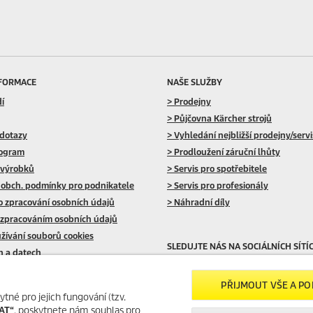
NFORMACE
NAŠE SLUŽBY
dí
> Prodejny
> Půjčovna Kärcher strojů
 dotazy
> Vyhledání nejbližší prodejny/serv
rogram
> Prodloužení záruční lhůty
 výrobků
> Servis pro spotřebitele
 obch. podmínky pro podnikatele
> Servis pro profesionály
o zpracování osobních údajů
> Náhradní díly
 zpracováním osobních údajů
žívání souborů cookies
SLEDUJTE NÁS NA SOCIÁLNÍCH SÍTÍ
ch a datech
PŘIJMOUT VŠE A P
ytné pro jejich fungování (tzv.
AT“
, poskytnete nám souhlas pro