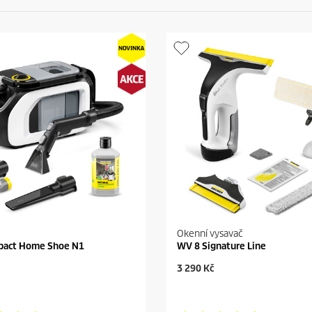
Okenní vysavač
pact Home Shoe N1
WV 8 Signature Line
C
3 290 Kč
u
r
r