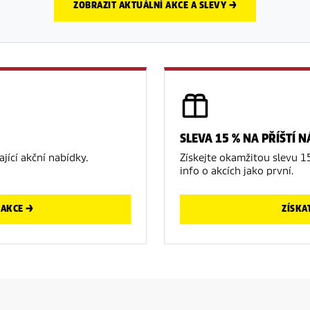
ZOBRAZIT AKTUÁLNÍ AKCE A SLEVY →
SLEVA 15 % NA PŘÍŠTÍ 
jící akční nabídky.
Získejte okamžitou slevu 1
info o akcích jako první.
AKCE →
ZÍSKA