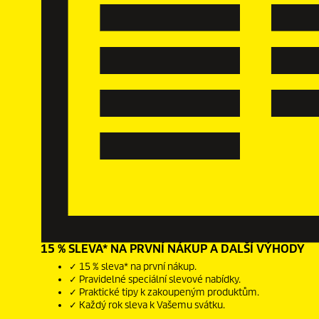
15 % SLEVA* NA PRVNÍ NÁKUP A DALŠÍ VÝHODY
✓ 15 % sleva* na první nákup.
✓ Pravidelné speciální slevové nabídky.
✓ Praktické tipy k zakoupeným produktům.
✓ Každý rok sleva k Vašemu svátku.