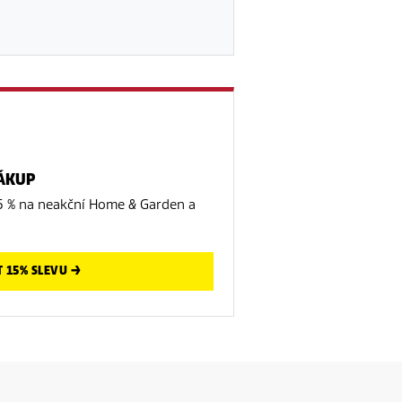
NÁKUP
5 % na neakční Home & Garden a
T 15% SLEVU →