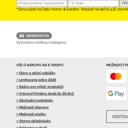
*Sleva platí na řadu Home & Garden. Neplatí na akční a již zlev
Vytvořeno umělou inteligencí
VŠE O NÁKUPU NA E-SHOPU
MOŽNOSTI P
> Slevy a akční nabídky
> Limitovaná edice 2026
> Rádce pro výběr produktů
> Vrácení/Výměna zboží do 30 dnů
> Obchodní podmínky
> Možnosti dopravy
> Možnosti platby
ODSTOU
> Storno objednávky
> Reklamace zboží