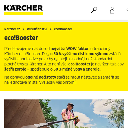
Nákupní košík
Seznam oblíbených produktů
Karcher.cz
Příslušenství
eco!Booster
eco!Booster
Představujeme náš dosud
největší WOW faktor
: ultraúčinný
Kärcher
eco!Booster
. Díky
o 50 % vyššímu čisticímu výkonu
zvládá
vyčistit choulostivé povrchy rychleji a snadněji než standardní
plochá tryska Kärcher. A to není vše!
eco!Booster
je navržen tak, aby
šetřil
zdroje
– spotřebuje
o 50 % méně vody a energie
.
Na opravdu
odolné
nečistoty
stačí sejmout nástavec a zaměřit se
na jednotlivá místa. Výsledky vás ohromí!