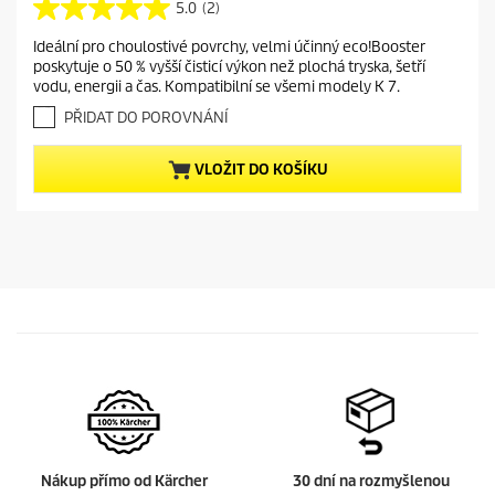
r
5.0
(2)
5
r
.
Ideální pro choulostivé povrchy, velmi účinný eco!Booster
e
0
poskytuje o 50 % vyšší čisticí výkon než plochá tryska, šetří
z
n
vodu, energii a čas. Kompatibilní se všemi modely K 7.
5
t
h
PŘIDAT DO POROVNÁNÍ
p
v
r
ě
VLOŽIT DO KOŠÍKU
o
z
d
d
i
u
č
c
e
t
k
.
p
2
r
r
i
e
c
c
e
e
n
z
í
Nákup přímo od Kärcher
30 dní na rozmyšlenou