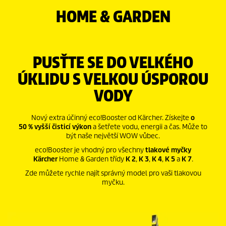
HOME & GARDEN
PUSŤTE SE DO VELKÉHO
ÚKLIDU S VELKOU ÚSPOROU
VODY
Nový extra účinný
eco!Booster
od Kärcher. Získejte
o
50 % vyšší čisticí výkon
a šetřete vodu, energii a čas. Může to
být naše největší WOW vůbec.
eco!Booster
je vhodný pro všechny
tlakové myčky
Kärcher
Home & Garden
třídy
K 2
,
K 3
,
K 4
,
K 5
a
K 7
.
Zde můžete rychle najít správný model pro vaši tlakovou
myčku.