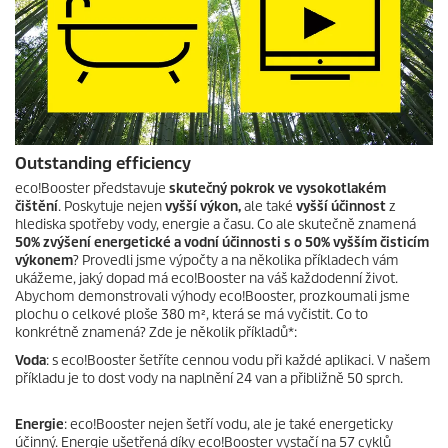
Outstanding efficiency
eco!Booster
představuje
skutečný pokrok ve vysokotlakém
čištění
. Poskytuje nejen
vyšší výkon,
ale také
vyšší účinnost
z
hlediska spotřeby vody, energie a času. Co ale skutečně znamená
50% zvýšení energetické a vodní účinnosti s o 50% vyšším čisticím
výkonem
? Provedli jsme výpočty a na několika příkladech vám
ukážeme, jaký dopad má
eco!Booster
na váš každodenní život.
Abychom demonstrovali výhody
eco!Booster
, prozkoumali jsme
plochu o celkové ploše 380 m², která se má vyčistit. Co to
konkrétně znamená? Zde je několik příkladů*:
Voda
: s
eco!Booster
šetříte cennou vodu při každé aplikaci. V našem
příkladu je to dost vody na naplnění 24 van a přibližně 50 sprch.
Energie
:
eco!Booster
nejen šetří vodu, ale je také energeticky
účinný. Energie ušetřená díky
eco!Booster
vystačí na 57 cyklů