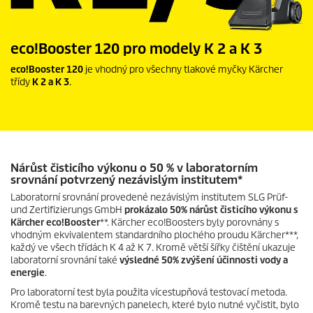
eco!Booster
120 pro modely K 2 a K 3
eco!Booster
120
je vhodný pro všechny tlakové myčky Kärcher
třídy
K 2 a K 3
.
Nárůst čisticího výkonu o 50 % v laboratorním
srovnání potvrzený nezávislým institutem*
Laboratorní srovnání provedené nezávislým institutem SLG Prüf-
und Zertifizierungs GmbH
prokázalo 50% nárůst čisticího výkonu s
Kärcher
eco!Booster
**. Kärcher eco!Boosters byly porovnány s
vhodným ekvivalentem standardního plochého proudu Kärcher***,
každý ve všech třídách K 4 až K 7. Kromě větší šířky čištění ukazuje
laboratorní srovnání také
výsledné 50% zvýšení účinnosti vody a
energie
.
Pro laboratorní test byla použita vícestupňová testovací metoda.
Kromě testu na barevných panelech, které bylo nutné vyčistit, bylo