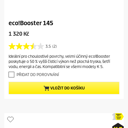
eco!Booster 145
C
1 320 Kč
u
r
3.5
(2)
3
r
.
Ideální pro choulostivé povrchy, velmi účinný eco!Booster
e
5
poskytuje o 50 % vyšší čisticí výkon než plochá tryska, šetří
z
n
vodu, energii a čas. Kompatibilní se všemi modely K 5.
5
t
h
PŘIDAT DO POROVNÁNÍ
p
v
r
ě
VLOŽIT DO KOŠÍKU
o
z
d
d
i
u
č
c
e
t
k
.
p
2
r