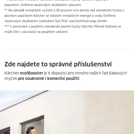
paprskem. Ověřeno nezávislým zkušebním ústavem.
** Na základě schopnosti vyčistit o 50 procent více plochy než standardní tryska s
plochým paprskem Kärcher se stejným množstvím energie a vody. Ověřeno
nezávislým zkušebním institutem SLG Prüf- und Zertifizierungs GmbH.
*** V porovnání s použitím standardní ploché trysky Kärcher. Přesná hodnota se
může lišit v závislosti na použitém zařízení.
Zde najdete to správné příslušenství
Kärcher
eco!Booster
je k dispozici pro mnoho našich řad tlakových
myček
pro soukromé i komerční použití
.