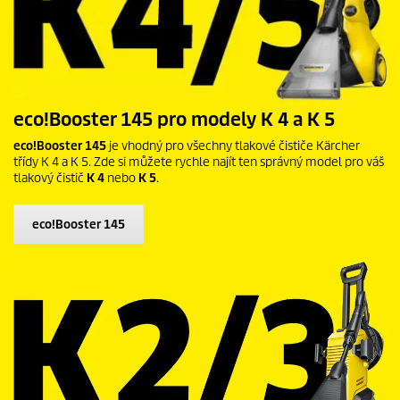
eco!Booster
145 pro modely K 4 a K 5
eco!Booster
145
je vhodný pro všechny tlakové čističe Kärcher
třídy K 4 a K 5. Zde si můžete rychle najít ten správný model pro váš
tlakový čistič
K 4
nebo
K 5
.
eco!Booster
145