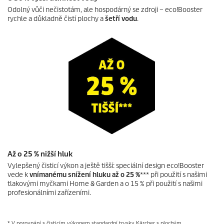
Odolný vůči nečistotám, ale hospodárný se zdroji –
eco!Booster
rychle a důkladně čistí plochy a
šetří vodu
.
Až o 25 % nižší hluk
Vylepšený čisticí výkon a ještě tišší: speciální design
eco!Booster
vede k
vnímanému snížení hluku až o 25 %
*** při použití s ​​našimi
tlakovými myčkami Home & Garden a o 15 % při použití s ​​našimi
profesionálními zařízeními.
* V porovnání s čisticím výkonem standardní trysky Kärcher s plochým