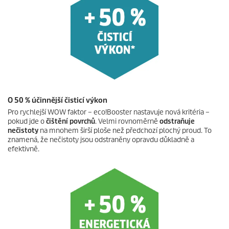
O 50 % účinnější čisticí výkon
Pro rychlejší WOW faktor –
eco!Booster
nastavuje nová kritéria –
pokud jde o
čištění povrchů
. Velmi rovnoměrně
odstraňuje
nečistoty
na mnohem širší ploše než předchozí plochý proud. To
znamená, že nečistoty jsou odstraněny opravdu důkladně a
efektivně.