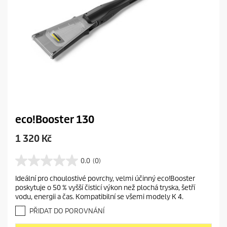
eco!Booster 130
C
1 320 Kč
u
r
0.0
(0)
0
r
.
Ideální pro choulostivé povrchy, velmi účinný eco!Booster
e
0
poskytuje o 50 % vyšší čisticí výkon než plochá tryska, šetří
z
n
vodu, energii a čas. Kompatibilní se všemi modely K 4.
5
t
h
PŘIDAT DO POROVNÁNÍ
p
v