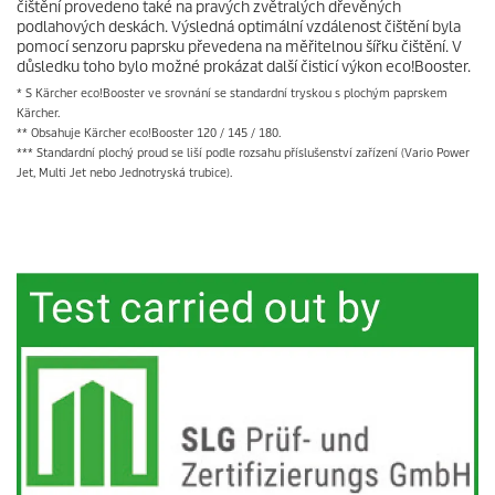
čištění provedeno také na pravých zvětralých dřevěných
podlahových deskách. Výsledná optimální vzdálenost čištění byla
pomocí senzoru paprsku převedena na měřitelnou šířku čištění. V
důsledku toho bylo možné prokázat další čisticí výkon
eco!Booster
.
* S Kärcher
eco!Booster
ve srovnání se standardní tryskou s plochým paprskem
Kärcher.
** Obsahuje Kärcher
eco!Booster
120 / 145 / 180.
*** Standardní plochý proud se liší podle rozsahu příslušenství zařízení (Vario Power
Jet, Multi Jet nebo Jednotryská trubice).