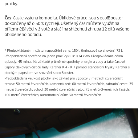
pračky.
Čas
: čas je vzácná komodita. Úklidové práce jsou s
eco!Booster
dokončeny až o 50 % rychleji. Ušetřený čas můžete využít na
příjemnější věci v životě a stačí na shlédnutí zhruba 12 dílů vašeho
oblíbeného pořadu.
* Předpokládané množství napouštění vany: 150 l, 6minutové sprchování: 72 l.
Předpokládaná spotřeba na jeden prací cyklus: 0,34 kWh. Předpokládaná délka
epizody: 45 minut. Na základě průměrné spotřeby energie a vody a také časové
úspory tlakových čističů řady Kärcher K 4 - K 7 pomocí standardní trysky Kärcher s
plochým paprskem ve srovnání s
eco!Booster
.
Předpokládaná velikost plochy jako základ pro výpočty v metrech čtverečních:
terasa: 50 metrů čtverečních, kamenná zeď: 60 metrů čtverečních, zahradní cesta: 35
metrů čtverečních, vchod: 30 metrů čtverečních, plot: 75 metrů čtverečních, fasáda:
100 metrů čtverečních, auto/mobilní dům: 30 metrů čtverečních