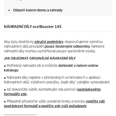
Oblasti kolem domu a zahrady
NÁHRADNÍ DÍLY
eco!Booster
145
Aby byly dodrženy
záruční podmínky
, doporučujeme výměnu
náhradních dílů provádět
pouze školenými odborníky
. Některé
náhradní díly mohou vyměňovat pouze oprávněné osoby.
JAK OBJEDNAT ORIGINÁLNÍ NÁHRADNÍ DÍLY
●
Potřebný náhradní díl si můžete
dohledat v našem online
katalogu
● Náhradní díly najdete v přehledných schématech v aplikaci
Náhradních dílů. Výběrem položky „Najít díly“ zahájíte vyhledávání.
● Až dokončíte výběr, kontaktujte nás pomocí
poptávkového
formuláře zde
.
● Případně přeskočte výše uvedené kroky a rovnou
vyplňte náš
poptávkový formulář a popište zde svůj požadavek
.
_____________________