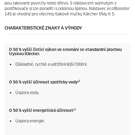
jsou lakované povrchy nebo dřevo. S nástavcem sejmutým z
í
postřikovače si lze poradit i s odolnou špínou. Nástavec
eco!Booster
145 je vhodný pro všechny tlakové myčky Kärcher třídy K 5.
CHARAKTERISTICKÉ ZNAKY A VÝHODY
O 50 % vyšší čisticí výkon ve srovnání se standardní plochou
tryskou Kärcher.
Důkladné, rychlé a udržitelnější čištění.
O 50 % vyšší účinnost spotřeby vody¹⁾
Úspora vody.
O 50 % vyšší energetická účinnost¹⁾
Úspora energie.