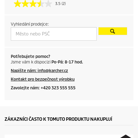
u
3.5
(2)
c
Vyhledání prodejce:
t
p
r
Potřebujete pomoc?
Jsme vám k dispocizi
Po-Pá: 8-17 hod.
i
Napište nám: info@karcher.cz
c
Kontakt pro bezpečnost výrobku
e
Zavolejte nám: +420 323 555 555
ZÁKAZNÍCI ČASTO K TOMUTO PRODUKTU NAKUPUJÍ