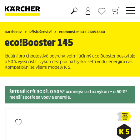
Nákupní košík
Seznam oblíbených produktů
Karcher.cz
Příslušenství
eco!Booster
145 26453840
eco!Booster
145
Ideální pro choulostivé povrchy, velmi účinný
eco!Booster
poskytuje
o 50 % vyšší čisticí výkon než plochá tryska, šetří vodu, energii a čas.
Kompatibilní se všemi modely K 5.
ŠETRNĚ K PŘÍRODĚ
: O 50 %* účinnější čisticí výkon = o 50 %*
menší spotřeba vody a energie.