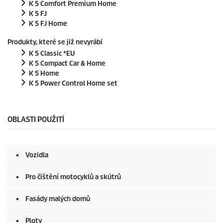
n
K 5 Comfort Premium Home
d
K 5 FJ
s
K 5 FJ Home
Produkty, které se již nevyrábí
K 5 Classic *EU
K 5 Compact Car & Home
K 5 Home
K 5 Power Control Home set
OBLASTI POUŽITÍ
Vozidla
Pro čištění motocyklů a skútrů
Fasády malých domů
Ploty