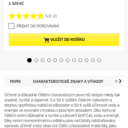
C
1 320 Kč
u
r
5.0
(2)
5
r
.
e
PŘIDAT DO POROVNÁNÍ
0
n
z
t
5
p
VLOŽIT DO KOŠÍKU
h
r
v
o
ě
d
z
u
d
c
i
t
č
p
e
r
POPIS
CHARAKTERISTICKÉ ZNAKY A VÝHODY
SPECI
k
i
.
c
Účinné a důkladné čištění choulostivých povrchů nebylo nikdy tak
2
e
snadné, rychlé a úsporné. S o 50 % vyšším čisticím výkonem a
r
stejnou spotřebou nabízí
eco!Booster
o 50 % vyšší účinnost vody a
e
energie ve srovnání s tryskou s plochým proudem. Díky tomu je
c
čištění velmi důkladné a rychlé a zároveň šetří čas, vodu a energii.
e
Díky velmi rovnoměrnému odběru jsou nečistoty odstraňovány
n
opravdu účinně a bez obav lze čistit i choulostivé materiály, jako
z