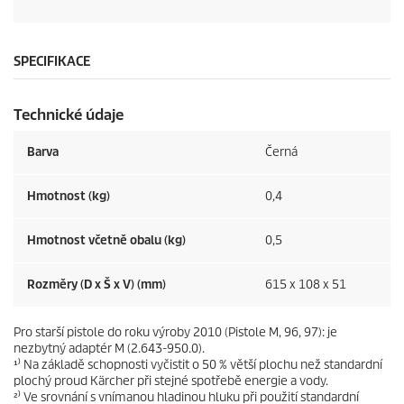
SPECIFIKACE
Technické údaje
Barva
Černá
Hmotnost (kg)
0,4
Hmotnost včetně obalu (kg)
0,5
Rozměry (D x Š x V) (mm)
615 x 108 x 51
Pro starší pistole do roku výroby 2010 (Pistole M, 96, 97): je
nezbytný adaptér M (2.643-950.0).
¹⁾ Na základě schopnosti vyčistit o 50 % větší plochu než standardní
plochý proud Kärcher při stejné spotřebě energie a vody.
²⁾ Ve srovnání s vnímanou hladinou hluku při použití standardní