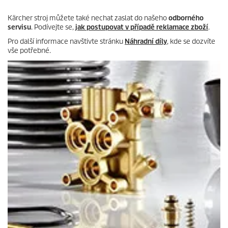
Kärcher stroj můžete také nechat zaslat do našeho
odborného
servisu
. Podívejte se,
jak postupovat v případě reklamace zboží
.
Pro další informace navštivte stránku
Náhradní díly
, kde se dozvíte
vše potřebné.