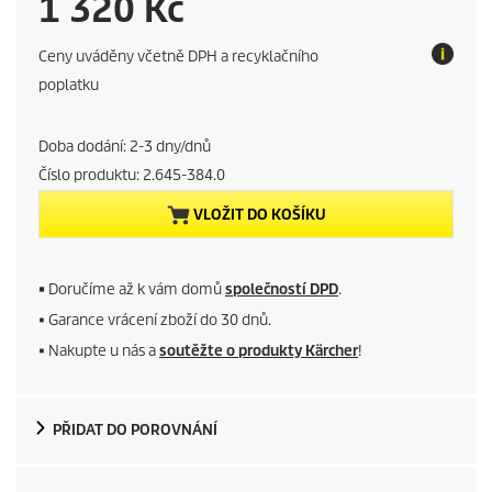
C
1 320 Kč
u
Ceny uváděny včetně DPH a recyklačního
r
poplatku
r
Doba dodání: 2-3 dny/dnů
e
Číslo produktu:
2.645-384.0
VLOŽIT DO KOŠÍKU
n
t
■
Doručíme až k vám domů
společností DPD
.
p
■ Garance vrácení zboží do 30 dnů.
■ Nakupte u nás a
soutěžte o produkty Kärcher
!
r
o
PŘIDAT DO POROVNÁNÍ
d