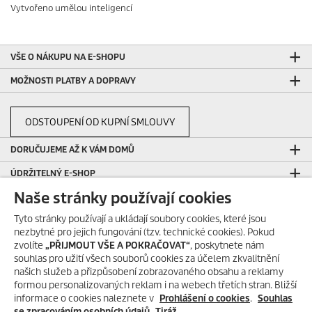
Vytvořeno umělou inteligencí
VŠE O NÁKUPU NA E-SHOPU
MOŽNOSTI PLATBY A DOPRAVY
ODSTOUPENÍ OD KUPNÍ SMLOUVY
DORUČUJEME AŽ K VÁM DOMŮ
ÚDRŽITELNÝ E-SHOP
Naše stránky používají cookies
HODNOCENÍ E-SHOPU
Tyto stránky používají a ukládají soubory cookies, které jsou
HODNOCENÍ VÝROBKŮ
nezbytné pro jejich fungování (tzv. technické cookies). Pokud
LIMITOVANÁ EDICE 2026
zvolíte
„PŘIJMOUT VŠE A POKRAČOVAT“
, poskytnete nám
souhlas pro užití všech souborů cookies za účelem zkvalitnění
ZABEZPEČENO
našich služeb a přizpůsobení zobrazovaného obsahu a reklamy
formou personalizovaných reklam i na webech třetích stran. Bližší
DŮLEŽITÉ INFORMACE
informace o cookies naleznete v
Prohlášení o cookies
.
Souhlas
se zpracováním osobních údajů
Tiráž