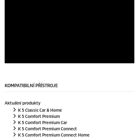
c
o
n
d
s
o
f
0
s
e
c
o
n
0
d
s
s
e
c
o
KOMPATIBILNÍ PŘÍSTROJE
n
d
s
Aktuální produkty
o
f
K 5 Classic Car & Home
0
K 5 Comfort Premium
s
K 5 Comfort Premium Car
e
K 5 Comfort Premium Connect
c
o
K 5 Comfort Premium Connect Home