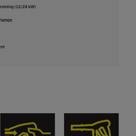
armning (12/24 kW)
rlampe
ere