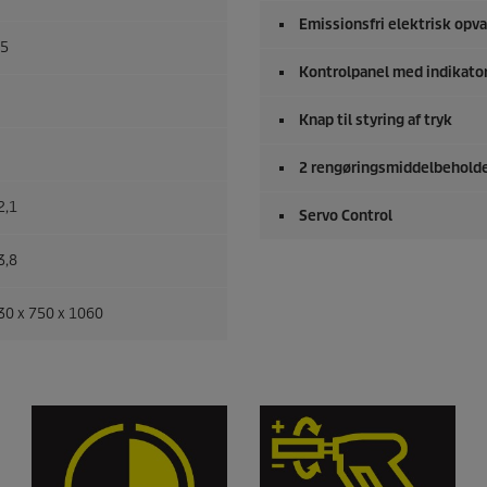
Emissionsfri elektrisk opv
,5
Kontrolpanel med indikato
Knap til styring af tryk
2 rengøringsmiddelbehold
2,1
Servo Control
3,8
30 x 750 x 1060