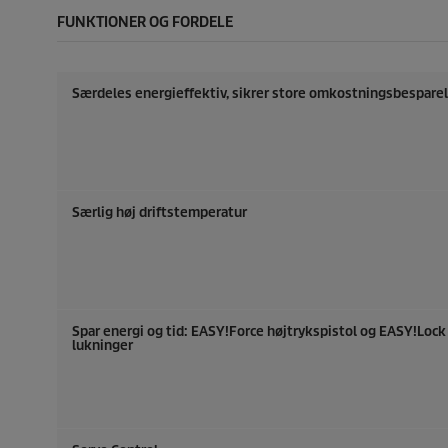
l
FUNKTIONER OG FORDELE
d
e
l
s
Særdeles energieffektiv, sikrer store omkostningsbespare
e
Særlig høj driftstemperatur
Spar energi og tid:
EASY!Force
højtrykspistol og
EASY!Lock
lukninger