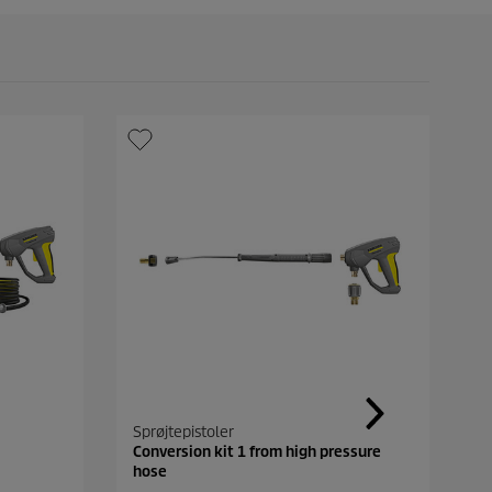
Sprøjtepistoler
F
Conversion kit 1 from high pressure
P
hose