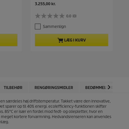
N
N
3.255,00 kr.
2
u
u
v
v
0.0
(0)
0
0
æ
æ
.
.
r
r
Sammenlign
0
0
e
e
u
u
n
n
d
d
d
d
LÆG I KURV
a
a
e
e
f
f
p
p
5
5
r
r
s
s
o
o
t
t
d
d
j
j
u
u
e
e
k
k
r
r
t
t
n
n
p
p
TILBEHØR
RENGØRINGSMIDLER
BEDØMMELSER
e
e
r
r
r
r
i
i
.
.
 en særdeles høj driftstemperatur. Takket være den innovative,
s
s
t sparer op til 40% energi.
eco!efficiency
-funktionen skifter
. 85°C er især en fordel mod fedt- og oliepletter, hvor en
rer meget kortere forvarmning. Hedvandsrenseren kan anvendes
anlæg.