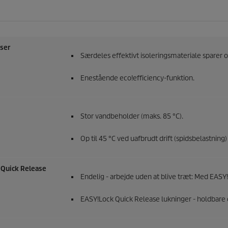
lser
Særdeles effektivt isoleringsmateriale sparer o
Enestående
eco!efficiency
-funktion.
Stor vandbeholder (maks. 85 °C).
Op til 45 °C ved uafbrudt drift (spidsbelastning
Quick Release
Endelig - arbejde uden at blive træt: Med
EASY!
EASY!Lock
Quick Release lukninger - holdbare 