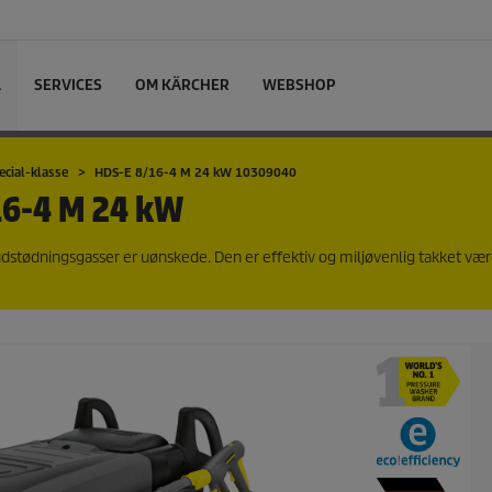
L
SERVICES
OM KÄRCHER
WEBSHOP
ecial-klasse
HDS-E 8/16-4 M 24 kW 10309040
16-4 M 24 kW
udstødningsgasser er uønskede. Den er effektiv og miljøvenlig takket væ