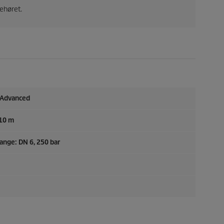
ehøret.
Advanced
 10 m
lange: DN 6, 250 bar