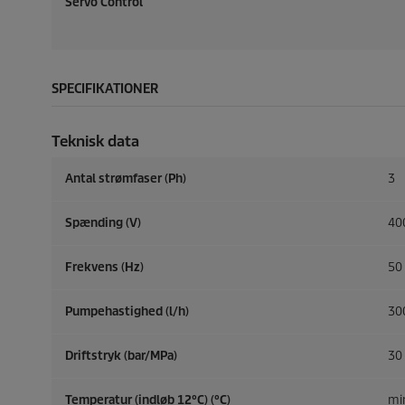
Servo Control
SPECIFIKATIONER
Teknisk data
Antal strømfaser (Ph)
3
Spænding (V)
40
Frekvens (
Hz
)
50
Pumpehastighed (l/h)
30
Driftstryk (bar/MPa)
30 
Temperatur (indløb 12°C) (°C)
min