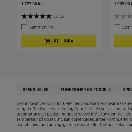
N
N
1.775,00 kr.
1.965,00 k
u
u
v
v
5.0
(1)
5
0
æ
æ
.
.
r
r
Sammenlign
Samm
0
0
e
e
u
u
n
n
d
d
d
d
LÆG I KURV
a
a
e
e
f
f
p
p
5
5
r
r
s
s
o
o
t
t
d
d
j
j
u
u
e
e
k
k
r
r
t
t
n
n
p
p
BESKRIVELSE
FUNKTIONER OG FORDELE
SPE
e
e
r
r
r
r
i
i
.
.
Den innovative HDS E 8/16-4M hedvandsvarmer opvarmes elektrisk
s
s
1
meget effektive kedelisolering fremstillet af specialskum redu
a
automatisk over på den meget effektive 60°C-funktion, hvilket 
n
temperatur på op til 80°C kan opretholdes under kontinuerlig
m
overalt, hvor udstødningsgas er uønsket eller forbudt, f.eks. i
e