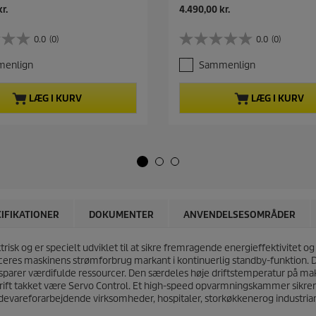
N
r.
4.490,00 kr.
u
v
0.0
(0)
0.0
(0)
0
æ
.
r
enlign
Sammenlign
0
e
u
n
d
d
LÆG I KURV
LÆG I KURV
a
e
f
p
5
r
s
o
t
d
j
u
e
k
r
t
n
p
CIFIKATIONER
DOKUMENTER
ANVENDELSESOMRÅDER
e
r
r
i
.
 og er specielt udviklet til at sikre fremragende energieffektivitet og
s
ceres maskinens strømforbrug markant i kontinuerlig standby-funktion. De
sparer værdifulde ressourcer. Den særdeles høje driftstemperatur på maks
 drift takket være Servo Control. Et high-speed opvarmningskammer sik
 fødevareforarbejdende virksomheder, hospitaler, storkøkkenerog industri