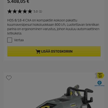
C
5.408,05 €
u
r
5.0
(1)
5
r
.
HDS 8/18-4 CXA on kompaktiin kokoon pakattu
e
0
kuumavesipesuri kokoluokkaan 800 l/h, Luotettavan tekniikan
/
n
parina on ergonominen varustus, johon kuuluu automaattinen
5
t
letkukela.
t
p
ä
Vertaa
r
h
t
o
LISÄÄ OSTOSKORIIN
e
d
ä
u
.
c
1
t
a
r
p
v
r
o
i
s
c
t
e
e
l
u