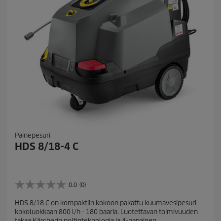
Painepesuri
HDS 8/18-4 C
0.0
(0)
0
.
HDS 8/18 C on kompaktiin kokoon pakattu kuumavesipesuri
0
kokoluokkaan 800 l/h - 180 baaria. Luotettavan toimivuuden
/
takaa Kärcherin poltinteknologia ja 4-napainen,