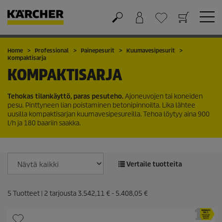
Ostoskori
Suosikit
Home
Professional
Painepesurit
Kuumavesipesurit
Kompaktisarja
KOMPAKTISARJA
Tehokas tilankäyttö, paras pesuteho.
Ajoneuvojen tai koneiden
pesu. Pinttyneen lian poistaminen betonipinnoilta. Lika lähtee
uusilla kompaktisarjan kuumavesipesureilla. Tehoa löytyy aina 900
l/h ja 180 baariin saakka.
Vertaile tuotteita
5
Tuotteet |
2
tarjousta
3.542,11 €
-
5.408,05 €