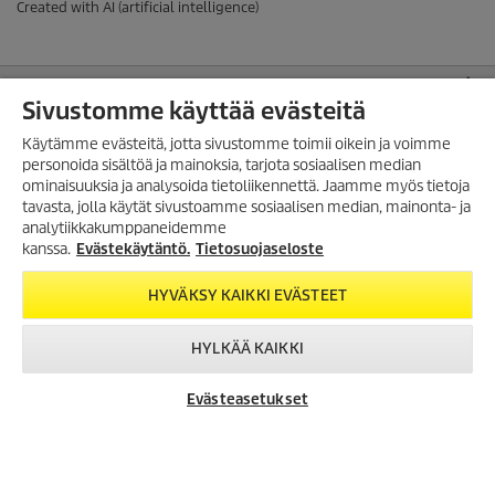
Created with AI (artificial intelligence)
VERKKOKAUPPA
Sivustomme käyttää evästeitä
MAKSUTAVAT
Käytämme evästeitä, jotta sivustomme toimii oikein ja voimme
ASIAKASPALVELU
personoida sisältöä ja mainoksia, tarjota sosiaalisen median
ominaisuuksia ja analysoida tietoliikennettä. Jaamme myös tietoja
LISÄTIETOA
TILAA UUTISKIRJE!
tavasta, jolla käytät sivustoamme sosiaalisen median, mainonta- ja
analytiikkakumppaneidemme
Tilaa uutiskirjeemme, ja saat
SUOMEN TOIMISTO
seuraavasta ostosta 10%
kanssa.
Evästekäytäntö.
Tietosuojaseloste
alennuksen
JURIDISTA TIETOA
verkkokaupassamme.
HYVÄKSY KAIKKI EVÄSTEET
Evästekäytäntö
Takuuehdot
TILAA UUTISKIRJE
HYLKÄÄ KAIKKI
Tietosuojaseloste
Yleiset käyttöehdot
Evästeasetukset
SEURAA MEITÄ