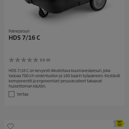
Painepesuri
HDS 7/16 C
0.0
(0)
0
.
HDS 7/16 C on kevyesti liikuteltava kuumavesipesuri, joka
0
tarjoaa 700 l/h vedentuoton ja 160 baarin työpaineen. Kestävät
/
komponentit ja ergonomiset pesuvarusteet takaavat
5
huolettoman käytön.
t
ä
Vertaa
h
t
e
ä
.