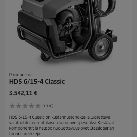
Painepesuri
HDS 6/15-4 Classic
C
3.542,11 €
u
r
0.0
(0)
0
r
.
HDS 6/15-4 Classic on kustannustehokas ja luotettava
e
0
vaihtoehto ammattilaisen kuumavesipesuriksi. Kestävät
/
n
komponentit ja helppo huollettavuus ovat Classic sarjan
5
t
tunnusmerkkejä.
t