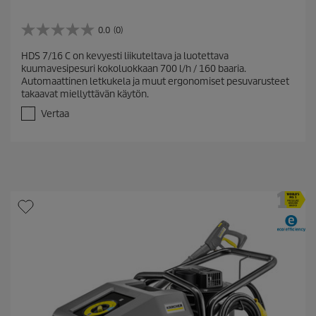
0.0
(0)
0
.
HDS 7/16 C on kevyesti liikuteltava ja luotettava
0
kuumavesipesuri kokoluokkaan 700 l/h / 160 baaria.
/
Automaattinen letkukela ja muut ergonomiset pesuvarusteet
5
takaavat miellyttävän käytön.
t
ä
Vertaa
h
t
e
ä
.