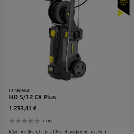
Painepesuri
HD 5/12 CX Plus
C
1.233,41 €
u
r
0.0
(0)
0
r
.
Käytännöllinen, helposti liikuteltava ja monipuolinen