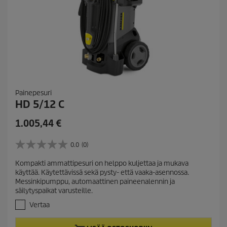
Painepesuri
HD 5/12 C
C
1.005,44 €
u
r
0.0
(0)
0
r
.
Kompakti ammattipesuri on helppo kuljettaa ja mukava
e
0
käyttää. Käytettävissä sekä pysty- että vaaka-asennossa.
/
n
Messinkipumppu, automaattinen paineenalennin ja
5
t
säilytyspaikat varusteille.
t
p
ä
Vertaa
r
h
t
o