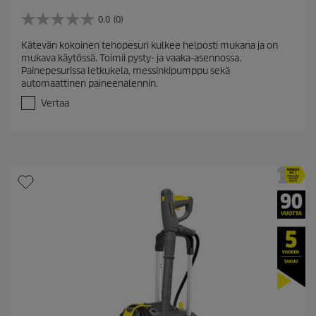
0.0
(0)
0
.
Kätevän kokoinen tehopesuri kulkee helposti mukana ja on
0
mukava käytössä. Toimii pysty- ja vaaka-asennossa.
/
Painepesurissa letkukela, messinkipumppu sekä
5
automaattinen paineenalennin.
t
ä
Vertaa
h
t
e
ä
.