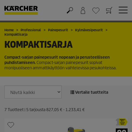
Ostoskori
Suosikit
Home
Professional
Painepesurit
Kylmävesipesurit
Kompaktisarja
KOMPAKTISARJA
Compact-sarjan painepesurit nopeaan ja perusteelliseen
puhdistamiseen.
Compact-sarjan painepesurit sopivat
monipuoliseen ammattikäyttöön vaihtelevissa pesukohteissa.
Vertaile tuotteita
7
Tuotteet |
5
tarjousta
827,05 €
-
1.233,41 €