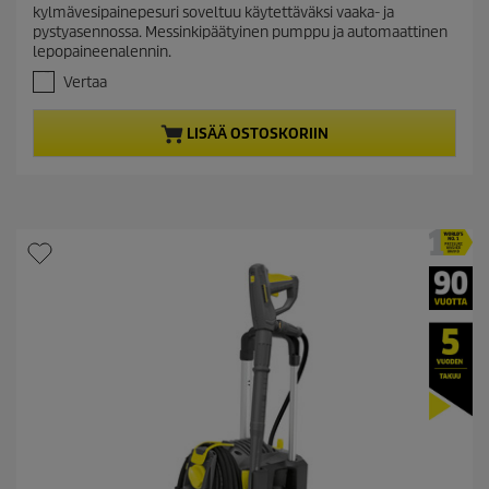
e
0
kylmävesipainepesuri soveltuu käytettäväksi vaaka- ja
/
n
pystyasennossa. Messinkipäätyinen pumppu ja automaattinen
5
t
lepopaineenalennin.
t
p
ä
Vertaa
r
h
t
o
LISÄÄ OSTOSKORIIN
e
d
ä
u
.
c
t
p
r
i
c
e