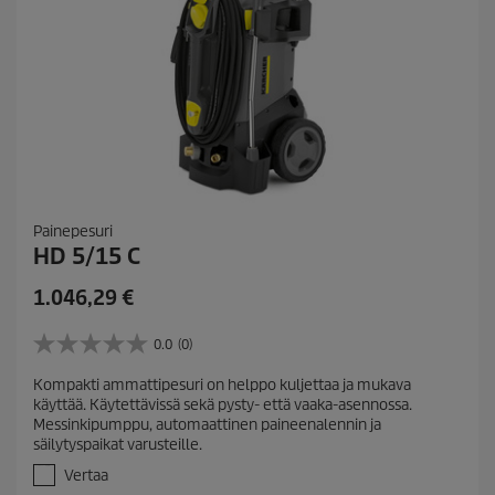
Painepesuri
HD 5/15 C
C
1.046,29 €
u
r
0.0
(0)
0
r
.
Kompakti ammattipesuri on helppo kuljettaa ja mukava
e
0
käyttää. Käytettävissä sekä pysty- että vaaka-asennossa.
/
n
Messinkipumppu, automaattinen paineenalennin ja
5
t
säilytyspaikat varusteille.
t
p
ä
Vertaa
r
h