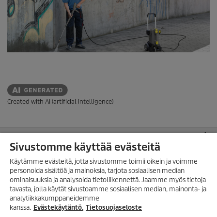
o
s
t
e
l
u
a
Created with AI (artificial intelligence)
VERKKOKAUPPA
Sivustomme käyttää evästeitä
MAKSUTAVAT
Käytämme evästeitä, jotta sivustomme toimii oikein ja voimme
ASIAKASPALVELU
personoida sisältöä ja mainoksia, tarjota sosiaalisen median
ominaisuuksia ja analysoida tietoliikennettä. Jaamme myös tietoja
LISÄTIETOA
TILAA UUTISKIRJE!
tavasta, jolla käytät sivustoamme sosiaalisen median, mainonta- ja
analytiikkakumppaneidemme
Tilaa uutiskirjeemme, ja saat
SUOMEN TOIMISTO
seuraavasta ostosta 10%
kanssa.
Evästekäytäntö.
Tietosuojaseloste
alennuksen