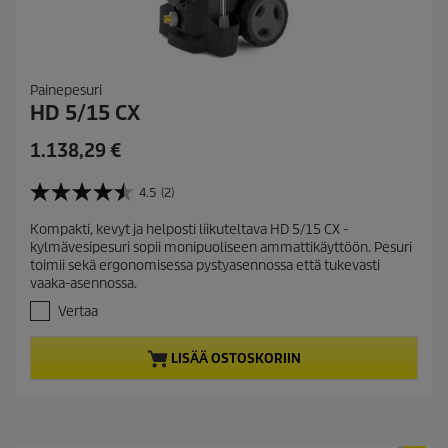
Painepesuri
HD 5/15 CX
C
1.138,29 €
u
r
4.5
(2)
4
r
.
Kompakti, kevyt ja helposti liikuteltava HD 5/15 CX -
e
5
kylmävesipesuri sopii monipuoliseen ammattikäyttöön. Pesuri
/
n
toimii sekä ergonomisessa pystyasennossa että tukevasti
5
t
vaaka-asennossa.
t
p
ä
Vertaa
r
h
t
o
LISÄÄ OSTOSKORIIN
e
d
ä
u
.
c
2
t
a