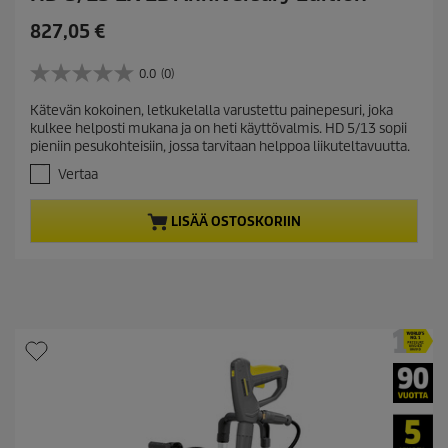
C
827,05 €
u
r
0.0
(0)
0
r
.
Kätevän kokoinen, letkukelalla varustettu painepesuri, joka
e
0
kulkee helposti mukana ja on heti käyttövalmis. HD 5/13 sopii
/
n
pieniin pesukohteisiin, jossa tarvitaan helppoa liikuteltavuutta.
5
t
t
Vertaa
p
ä
r
h
LISÄÄ OSTOSKORIIN
t
o
e
d
ä
u
.
c
t
p
r
i
c
e