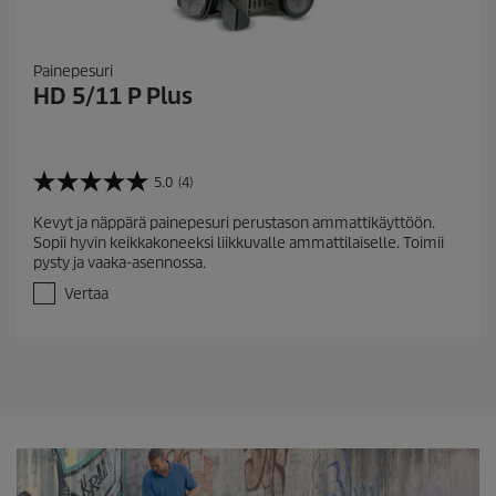
Painepesuri
HD 5/11 P Plus
5.0
(4)
5
.
Kevyt ja näppärä painepesuri perustason ammattikäyttöön.
0
Sopii hyvin keikkakoneeksi liikkuvalle ammattilaiselle. Toimii
/
pysty ja vaaka-asennossa.
5
t
Vertaa
ä
h
t
e
ä
.
4
a
r
v