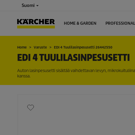
Suomi
HOME & GARDEN
PROFESSIONA
Home
Varuste
EDI 4 Tuulilasinpesusetti 26442550
EDI 4 TUULILASINPESUSETTI
Auton lasinpesusetti sisältää vaihdettavan levyn, mikrokuitulii
kanssa.