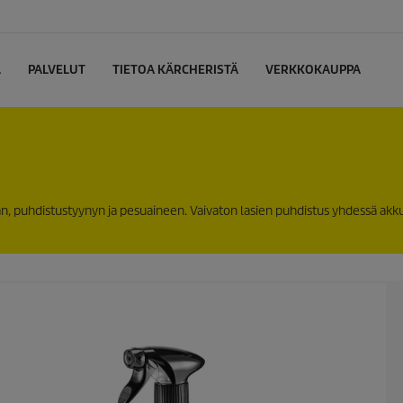
L
PALVELUT
TIETOA KÄRCHERISTÄ
VERKKOKAUPPA
nan, puhdistustyynyn ja pesuaineen. Vaivaton lasien puhdistus yhdessä ak