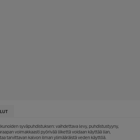
LUT
ikkunoiden syväpuhdistuksen: vaihdettava levy, puhdistustyyny,
äraapan voimakkaasti pyörivää liikettä voidaan käyttää lian,
taa tarvittavan kalvon ilman ylimääräistä veden käyttöä.