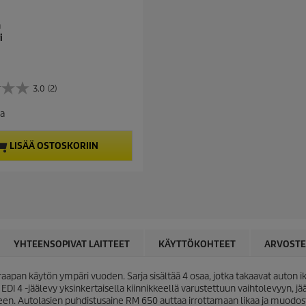
a
i
3.0
(2)
aa
LISÄÄ OSTOSKORIIN
YHTEENSOPIVAT LAITTEET
KÄYTTÖKOHTEET
ARVOSTE
aapan käytön ympäri vuoden. Sarja sisältää 4 osaa, jotka takaavat auton 
DI 4 -jäälevy yksinkertaisella kiinnikkeellä varustettuun vaihtolevyyn, jä
seen. Autolasien puhdistusaine RM 650 auttaa irrottamaan likaa ja muodos