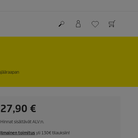
kujääraapan
C
27,90 €
u
Hinnat sisältävät ALV:n.
r
Ilmainen toimitus
yli 130€ tilauksiin!