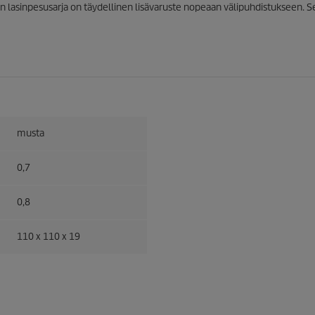
lasinpesusarja on täydellinen lisävaruste nopeaan välipuhdistukseen. Se
musta
0,7
0,8
110 x 110 x 19