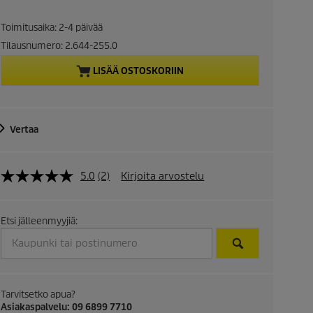
r
Toimitusaika: 2-4 päivää
e
Tilausnumero:
2.644-255.0
n
LISÄÄ OSTOSKORIIN
t
p
Vertaa
r
5.0
(2)
Kirjoita arvostelu
o
d
Etsi jälleenmyyjiä:
u
c
Tarvitsetko apua?
t
Asiakaspalvelu: 09 6899 7710