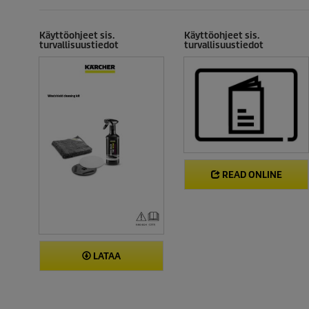
Käyttöohjeet sis.
Käyttöohjeet sis.
turvallisuustiedot
turvallisuustiedot
READ ONLINE
LATAA