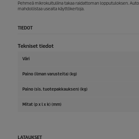
Pehmeä mikrokuituliina takaa raidattoman lopputuloksen. Auton 
t
t
mahdollistaa useaita käyttökertoja.
e
e
l
l
u
u
a
TIEDOT
Tekniset tiedot
Väri
Paino (ilman varusteita) (kg)
Paino (sis. tuotepakkauksen) (kg)
Mitat (p x l x k) (mm)
LATAUKSET