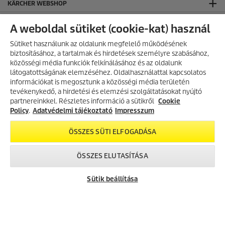
KÄRCHER WEBSHOP
ó
l
FIZETÉSI MÓDOK
.
A weboldal sütiket (cookie-kat) használ
SZÁLLÍTÁS
Sütiket használunk az oldalunk megfelelő működésének
biztosításához, a tartalmak és hirdetések személyre szabásához,
ÉRTÉKELÉS
közösségi média funkciók felkínálásához és az oldalunk
KÄRCHER KÖZÖSSÉGI OLDALAK
látogatottságának elemzéséhez. Oldalhasználattal kapcsolatos
információkat is megosztunk a közösségi média területén
CO₂-SEMLEGES WEBOLDAL
AKCIÓS TERMÉKEK
tevékenykedő, a hirdetési és elemzési szolgáltatásokat nyújtó
partnereinkkel. Részletes információ a sütikről
Fedezd fel folyamatosan frissülő
Cookie
KAPCSOLAT
akciós kínálatunkat, és találd meg
Policy
.
Adatvédelmi tájékoztató
Impresszum
a legjobb ajánlatokat.
KAPCSOLAT
ÖSSZES SÜTI ELFOGADÁSA
ÁLTALÁNOS INFORMÁCIÓK
AKCIÓK MEGTEKINTÉSE
ÖSSZES ELUTASÍTÁSA
ÁSZF ÉS ADATVÉDELEM
Általános Szerződési Feltételek
Sütik beállítása
Adatvédelmi Tájékoztató