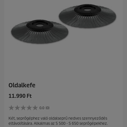
Oldalkefe
C
11.990 Ft
u
r
0.0
(0)
0
r
.
Két, seprőgéphez való oldalseprű nedves szennyeződés
e
0
eltávolítására. Alkalmas az S 500 - S 650 seprőgépekhez.
a
n