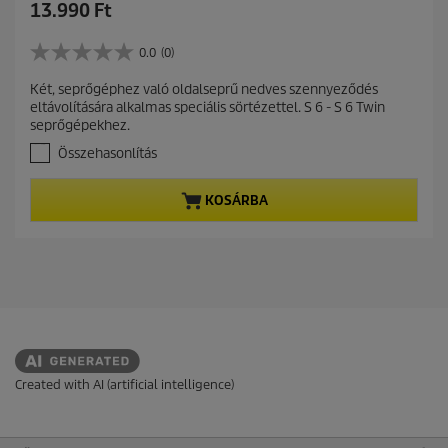
C
13.990 Ft
u
r
0.0
(0)
0
r
.
Két, seprőgéphez való oldalseprű nedves szennyeződés
e
0
eltávolítására alkalmas speciális sörtézettel. S 6 - S 6 Twin
a
n
seprőgépekhez.
z
t
e
Összehasonlítás
p
l
r
é
KOSÁRBA
r
o
h
d
e
u
t
c
ő
t
5
c
p
s
r
i
i
l
c
l
Created with AI (artificial intelligence)
a
e
g
b