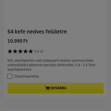
S4 kefe nedves felületre
C
10.990 Ft
u
r
5.0
(2)
5
r
.
Két, seprőgéphez való oldalseprű nedves szennyeződés
e
0
eltávolítására alkalmas speciális sörtézettel. S 4 - S 4 Twin
a
n
seprőgépekhez.
z
t
e
Összehasonlítás
p
l
r
é
KOSÁRBA
r
o
h
d
e
u
t
c
ő