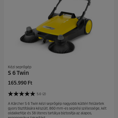
l
.
1
2
é
r
t
é
k
e
l
é
s
Kézi seprőgép
S 6 Twin
C
165.990 Ft
u
r
5.0
(2)
5
r
.
A Kärcher S 6 Twin kézi seprőgép nagyobb kültéri felületek
e
0
gyors tisztítására készült. 860 mm-es seprési szélessége, két
a
n
oldalkeféje és 38 literes tartálya biztosítja az alapos,
z
t
ergonomikus takarítást.