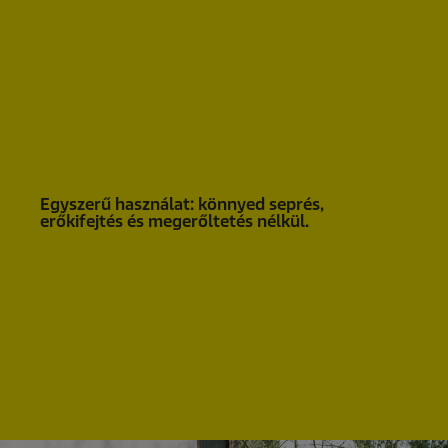
k
e
l
é
s
Egyszerű használat: könnyed seprés,
erőkifejtés és megerőltetés nélkül.