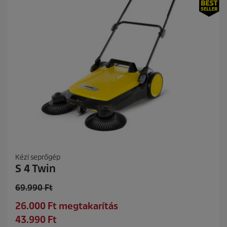
g
b
ó
l
.
3
0
é
r
t
é
k
e
l
é
s
Kézi seprőgép
S 4 Twin
O
69.990 Ft
l
S
26.000 Ft megtakarítás
d
a
C
43.990 Ft
p