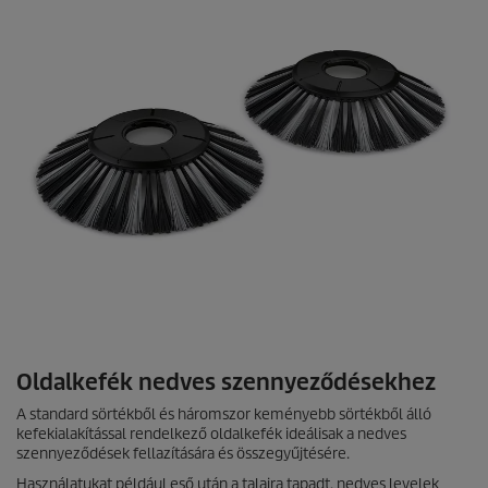
o
n
d
s
Oldalkefék nedves szennyeződésekhez
A standard sörtékből és háromszor keményebb sörtékből álló
kefekialakítással rendelkező oldalkefék ideálisak a nedves
szennyeződések fellazítására és összegyűjtésére.
Használatukat például eső után a talajra tapadt, nedves levelek