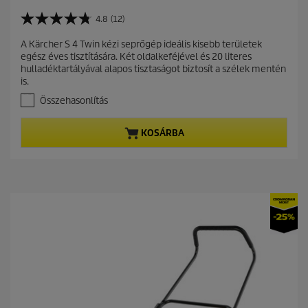
v
u
r
i
r
4.8
(12)
o
4
n
r
d
.
g
A Kärcher S 4 Twin kézi seprőgép ideális kisebb területek
e
8
u
egész éves tisztítására. Két oldalkeféjével és 20 literes
a
n
c
hulladéktartályával alapos tisztaságot biztosít a szélek mentén
z
t
t
is.
e
p
p
l
Összehasonlítás
r
é
r
r
o
i
KOSÁRBA
h
d
c
e
u
e
t
c
ő
t
5
c
p
s
r
i
i
l
c
l
a
e
g
b
ó