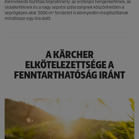
Kiemelkedő tisztítási teljesítmény: az erőteljes hengerkefének, az
oldalkeféknek és a nagy seprési szélességnek köszönhetően a
seprőgépek akár 3000 m² területet is könnyedén megtisztítanak
mindössze egy óra alatt.
A KÄRCHER
ELKÖTELEZETTSÉGE A
FENNTARTHATÓSÁG IRÁNT