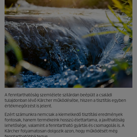
A fenntarthatóság szemlélete szilárdan beépült a családi
tulajdonban lévő Kärcher működésébe, hiszen a tisztítás egyben
értékmegőrzést is jelent.
Ezért számunkra nemcsak a kiemelkedő tisztítási eredmények
fontosak, hanem termékeink hosszú élettartama, a javíthatóság
lehetősége, valamint a fenntartható gyártás és csomagolás is. A
Kärcher folyamatosan dolgozik azon, hogy működését még
fenntarthatóbbá tegye.