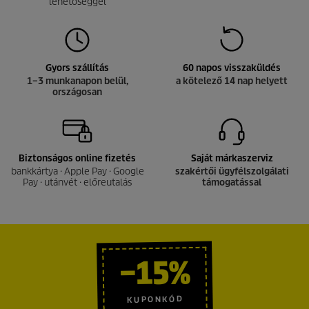
lehetőséggel
Gyors szállítás
60 napos visszaküldés
1–3 munkanapon belül,
a kötelező 14 nap helyett
országosan
Biztonságos online fizetés
Saját márkaszerviz
bankkártya · Apple Pay · Google
szakértői ügyfélszolgálati
Pay · utánvét · előreutalás
támogatással
−15%
KUPONKÓD