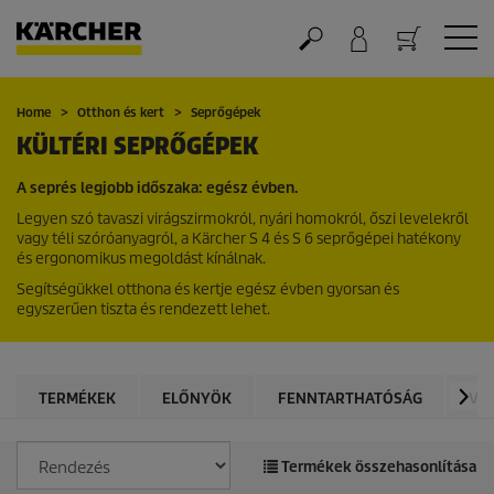
Kosár
Home
Otthon és kert
Seprőgépek
KÜLTÉRI SEPRŐGÉPEK
A seprés legjobb időszaka: egész évben.
Legyen szó tavaszi virágszirmokról, nyári homokról, őszi levelekről
vagy téli szóróanyagról, a Kärcher S 4 és S 6 seprőgépei hatékony
és ergonomikus megoldást kínálnak.
Segítségükkel otthona és kertje egész évben gyorsan és
egyszerűen tiszta és rendezett lehet.
TERMÉKEK
ELŐNYÖK
FENNTARTHATÓSÁG
VI
Termékek összehasonlítása