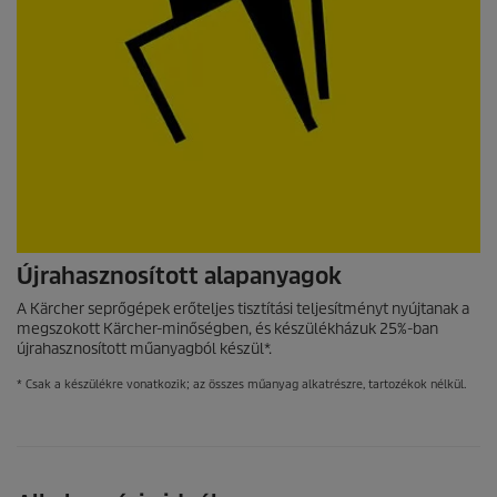
Újrahasznosított alapanyagok
A Kärcher seprőgépek erőteljes tisztítási teljesítményt nyújtanak a
megszokott Kärcher-minőségben, és készülékházuk 25%-ban
újrahasznosított műanyagból készül*.
* Csak a készülékre vonatkozik; az összes műanyag alkatrészre, tartozékok nélkül.