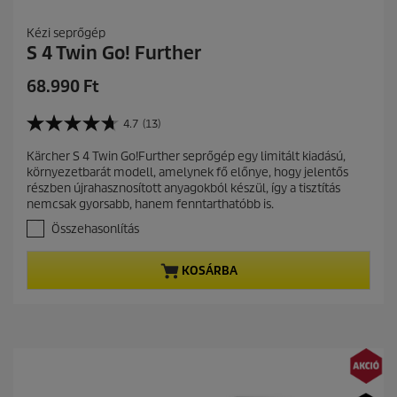
Kézi seprőgép
S 4 Twin Go! Further
C
68.990 Ft
u
r
4.7
(13)
4
r
.
Kärcher S 4 Twin Go!Further seprőgép egy limitált kiadású,
e
7
környezetbarát modell, amelynek fő előnye, hogy jelentős
a
n
részben újrahasznosított anyagokból készül, így a tisztítás
z
t
nemcsak gyorsabb, hanem fenntarthatóbb is.
e
p
l
Összehasonlítás
r
é
r
o
KOSÁRBA
h
d
e
u
t
c
ő
t
5
c
p
s
r
i