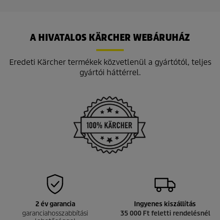
t
t
p
ő
r
5
i
c
c
A HIVATALOS KÄRCHER WEBÁRUHÁZ
s
e
i
l
Eredeti Kärcher termékek közvetlenül a gyártótól, teljes
l
gyártói háttérrel.
a
g
b
ó
l
.
2
é
r
t
é
k
e
l
é
2 év garancia
Ingyenes kiszállítás
s
garanciahosszabbítási
35 000 Ft feletti rendelésnél