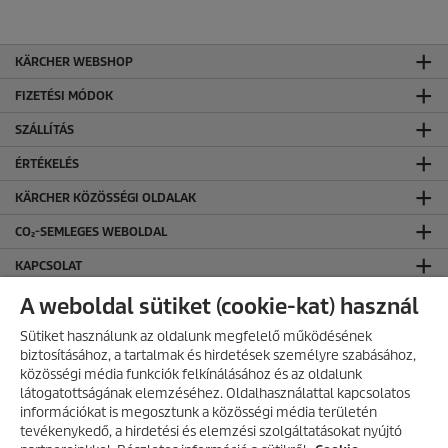
KÄRCHER WEBSHOP
FIZETÉSI MÓDOK
SZÁLLÍTÁS
ÉRTÉKELÉS
KÄRCHER KÖZÖSSÉGI OLDALAK
CO₂-SEMLEGES WEBOLDAL
KAPCSOLAT
KAPCSOLAT
A weboldal sütiket (cookie-kat) használ
ÁLTALÁNOS INFORMÁCIÓK
Sütiket használunk az oldalunk megfelelő működésének
biztosításához, a tartalmak és hirdetések személyre szabásához,
ÁSZF ÉS ADATVÉDELEM
közösségi média funkciók felkínálásához és az oldalunk
látogatottságának elemzéséhez. Oldalhasználattal kapcsolatos
Általános Szerződési Feltételek
információkat is megosztunk a közösségi média területén
Adatvédelmi Tájékoztató
AKCIÓS TERMÉKEK
tevékenykedő, a hirdetési és elemzési szolgáltatásokat nyújtó